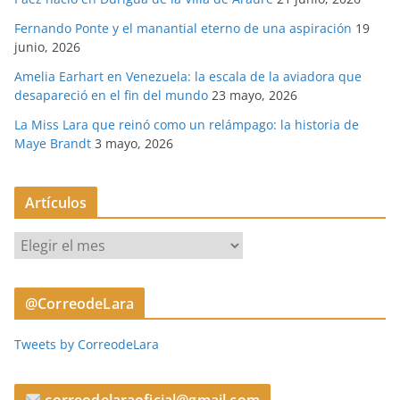
Fernando Ponte y el manantial eterno de una aspiración
19
junio, 2026
Amelia Earhart en Venezuela: la escala de la aviadora que
desapareció en el fin del mundo
23 mayo, 2026
La Miss Lara que reinó como un relámpago: la historia de
Maye Brandt
3 mayo, 2026
Artículos
A
r
t
@CorreodeLara
í
c
Tweets by CorreodeLara
u
l
o
correodelaraoficial@gmail.com