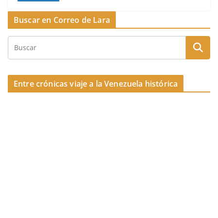
k
e
a
p
Buscar en Correo de Lara
b
d
ar
o
s
tir
o
k
Entre crónicas viaje a la Venezuela histórica