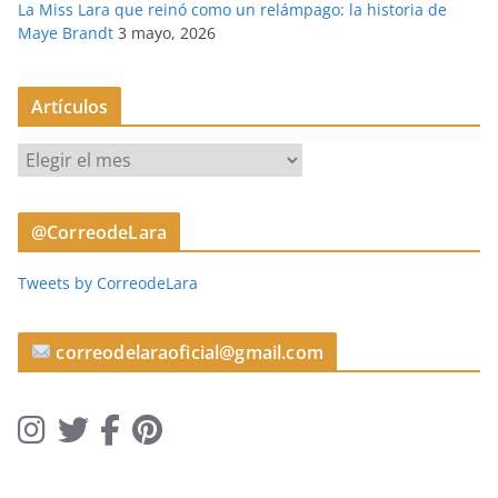
La Miss Lara que reinó como un relámpago: la historia de
Maye Brandt
3 mayo, 2026
Artículos
A
r
t
@CorreodeLara
í
c
Tweets by CorreodeLara
u
l
o
correodelaraoficial@gmail.com
s