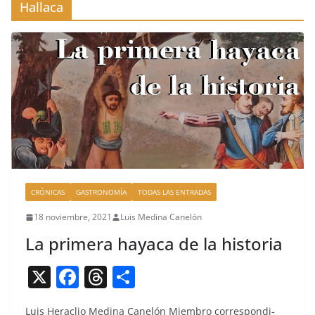
Hallaca
CRÓNICAS
GASTRONOMÍA
TODAS LAS ENTRADAS
18 noviembre, 2021
Luis Medina Canelón
La primera hayaca de la historia
X
F
T
C
a
h
o
Luis Her­a­clio Med­i­na Canelón Miem­bro cor­re­spon­di­