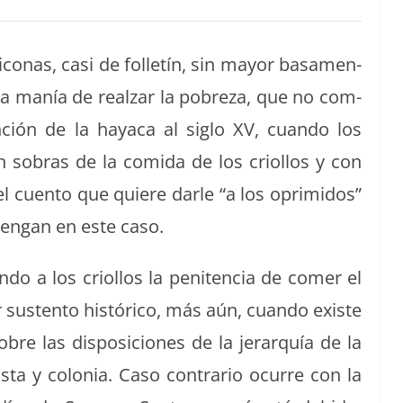
­conas, casi de fol­letín, sin may­or basa­men­
or la manía de realzar la pobreza, que no com­
­ción de la hay­a­ca al siglo XV, cuan­do los
n sobras de la comi­da de los criol­los y con
l cuen­to que quiere dar­le “a los oprim­i­dos”
 ten­gan en este caso.
o a los criol­los la pen­i­ten­cia de com­er el
sus­ten­to históri­co, más aún, cuan­do existe
bre las dis­posi­ciones de la jer­ar­quía de la
ista y colo­nia. Caso con­trario ocurre con la