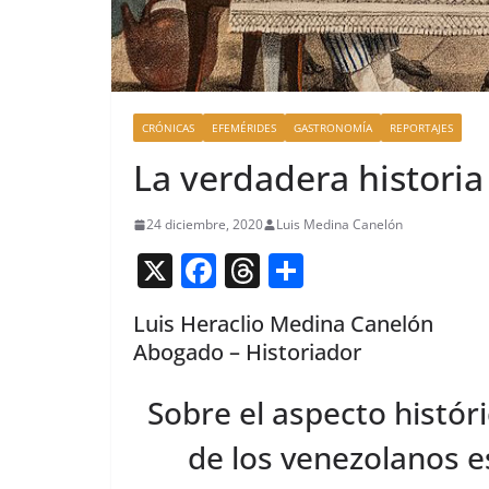
CRÓNICAS
EFEMÉRIDES
GASTRONOMÍA
REPORTAJES
La verdadera historia
24 diciembre, 2020
Luis Medina Canelón
X
F
T
C
a
h
o
Luis Heraclio Medina Canelón
c
re
m
Abogado – Historiador
e
a
p
b
d
ar
Sobre el aspecto históri
o
s
tir
de los venezolanos es
o