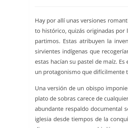
Hay por allí unas ver­siones roman­ti
to históri­co, quizás orig­i­nadas p
par­ti­mos. Estas atribuyen la inven
sirvientes indí­ge­nas que recogería
estas hacían su pas­tel de maíz. Es e
un pro­tag­o­nis­mo que difí­cil­mente
Una ver­sión de un obis­po imponien­d
pla­to de sobras carece de cualquier 
abun­dante respal­do doc­u­men­tal so
igle­sia des­de tiem­pos de la con­qu