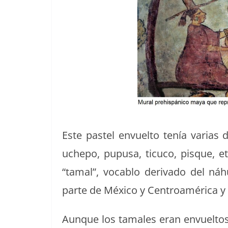
Este pas­tel envuel­to tenía varias 
uchepo, pupusa, tic­u­co, pisque, et
“tamal”, voca­blo deriva­do del náh
parte de Méx­i­co y Cen­troaméri­ca y s
Aunque los tamales eran envuel­tos