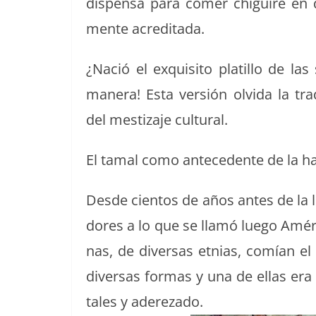
dis­pen­sa para com­er chigüire en
mente acreditada.
¿Nació el exquis­i­to platil­lo de 
man­era! Esta ver­sión olvi­da la trad
del mes­ti­za­je cultural.
El tamal como antecedente de la h
Des­de cien­tos de años antes de la l
dores a lo que se llamó luego Améri­
nas, de diver­sas etnias, comían el 
diver­sas for­mas y una de ellas era 
tales y adereza­do.