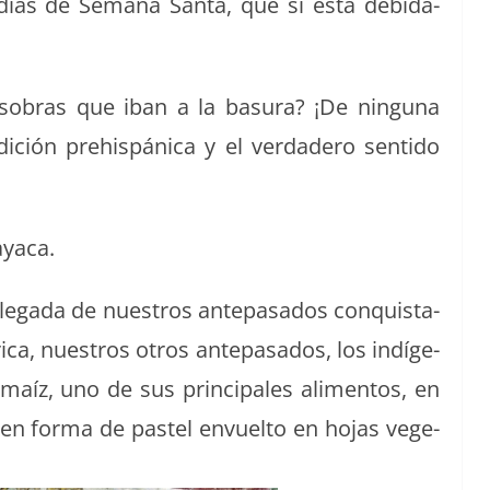
 días de Sem­ana San­ta, que sí está debida­
las sobras que iban a la basura? ¡De ningu­na
i­ción pre­his­páni­ca y el ver­dadero sen­ti­do
ayaca.
le­ga­da de nue­stros antepasa­dos con­quis­ta­
ca, nue­stros otros antepasa­dos, los indí­ge­
maíz, uno de sus prin­ci­pales ali­men­tos, en
en for­ma de pas­tel envuel­to en hojas veg­e­