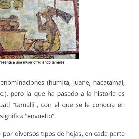
denom­i­na­ciones (humi­ta, juane, nacata­mal,
c.), pero la que ha pasa­do a la his­to­ria es
u­atl “tamalli”, con el que se le conocía en
ig­nifi­ca “envuel­to”.
 por diver­sos tipos de hojas, en cada parte