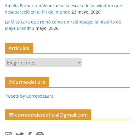
Amelia Earhart en Venezuela: la escala de la aviadora que
desapareció en el fin del mundo
23 mayo, 2026
La Miss Lara que reinó como un relámpago: la historia de
Maye Brandt
3 mayo, 2026
Artículos
A
r
t
@CorreodeLara
í
c
Tweets by CorreodeLara
u
l
o
correodelaraoficial@gmail.com
s