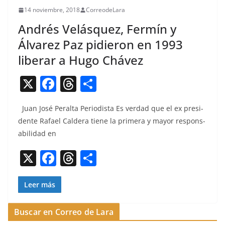
14 noviembre, 2018
CorreodeLara
Andrés Velásquez, Fermín y
Álvarez Paz pidieron en 1993
liberar a Hugo Chávez
X
F
T
C
a
h
o
Juan José Per­al­ta Peri­odista Es ver­dad que el ex pres­i­
c
re
m
dente Rafael Caldera tiene la primera y may­or respon­s­
e
a
p
abil­i­dad en
b
d
ar
X
F
T
C
o
s
tir
a
h
o
o
c
re
m
Leer más
k
e
a
p
Buscar en Correo de Lara
b
d
ar