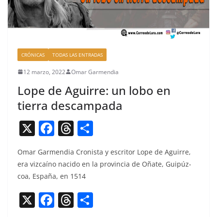
CRÓNICAS
TODAS LAS ENTRADAS
12 marzo, 2022
Omar Garmendia
Lope de Aguirre: un lobo en
tierra descampada
X
F
T
C
a
h
o
Omar Gar­men­dia Cro­nista y escritor Lope de Aguirre,
c
re
m
era viz­caíno naci­do en la provin­cia de Oñate, Guipúz­
e
a
p
coa, España, en 1514
b
d
ar
X
F
T
C
o
s
tir
a
h
o