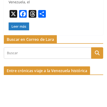
b
d
ar
Venezuela, el
o
s
tir
X
F
T
C
o
a
h
o
k
c
re
m
Leer más
e
a
p
Buscar en Correo de Lara
b
d
ar
o
s
tir
o
k
Entre crónicas viaje a la Venezuela histórica