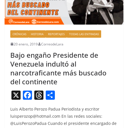
CRÓNICAS
HISTORIA
REPORTAJES
TODAS LAS ENTRADAS
20 enero, 2019
CorreodeLara
Bajo engaño Presidente de
Venezuela indultó al
narcotraficante más buscado
del continente
X
F
T
C
a
h
o
Luis Alber­to Per­o­zo Pad­ua Peri­odista y escritor
c
re
m
luisperozop@hotmail.com
En las redes sociales:
e
a
p
@LuisPerozoPadua Cuan­do el pres­i­dente encar­ga­do de