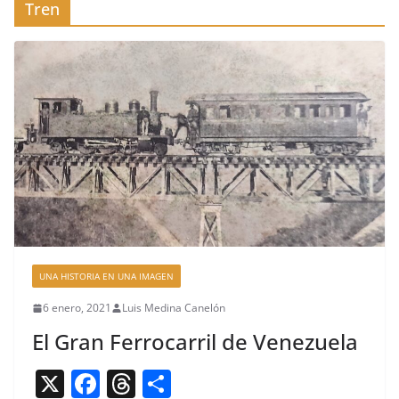
Tren
UNA HISTORIA EN UNA IMAGEN
6 enero, 2021
Luis Medina Canelón
El Gran Ferrocarril de Venezuela
X
F
T
C