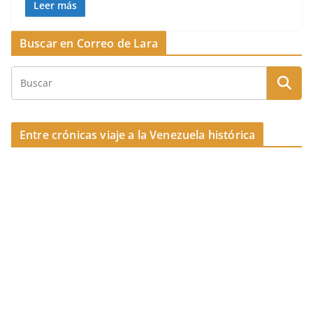
c
re
m
Leer más
k
e
a
p
Buscar en Correo de Lara
b
d
ar
o
s
tir
o
k
Entre crónicas viaje a la Venezuela histórica