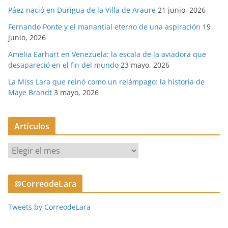
Páez nació en Durigua de la Villa de Araure
21 junio, 2026
Fernando Ponte y el manantial eterno de una aspiración
19
junio, 2026
Amelia Earhart en Venezuela: la escala de la aviadora que
desapareció en el fin del mundo
23 mayo, 2026
La Miss Lara que reinó como un relámpago: la historia de
Maye Brandt
3 mayo, 2026
Artículos
A
r
t
@CorreodeLara
í
c
Tweets by CorreodeLara
u
l