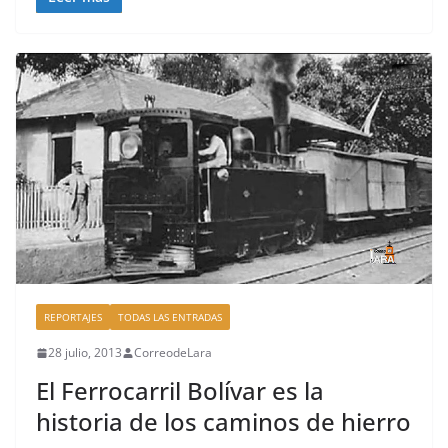
c
re
m
k
e
a
p
b
d
ar
o
s
tir
o
k
REPORTAJES
TODAS LAS ENTRADAS
28 julio, 2013
CorreodeLara
El Ferrocarril Bolívar es la
historia de los caminos de hierro