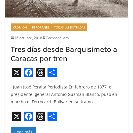
CRÓNICAS
REPORTAJES
TODAS LAS ENTRADAS
16 octubre, 2018
CorreodeLara
Tres días desde Barquisimeto a
Caracas por tren
X
F
T
C
a
h
o
Juan José Per­al­ta Peri­odista En febrero de 1877 el
c
re
m
pres­i­dente, gen­er­al Anto­nio Guzmán Blan­co, puso en
e
a
p
mar­cha el Fer­ro­car­ril Bolí­var en su tramo
b
d
ar
X
F
T
C
o
s
tir
a
h
o
o
Leer más