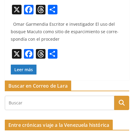
X
F
T
C
a
h
o
Omar Gar­men­dia Escritor e inves­ti­gador El uso del
c
re
m
bosque Macu­to como sitio de esparcimien­to se cor­re­
e
a
p
spondía con el proceder
b
d
ar
X
F
T
C
o
s
tir
a
h
o
o
c
re
m
Leer más
k
e
a
p
Buscar en Correo de Lara
b
d
ar
o
s
tir
o
k
Entre crónicas viaje a la Venezuela histórica