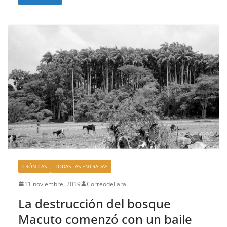
c
re
m
k
e
a
p
b
d
ar
o
s
tir
o
k
CRÓNICAS
TODAS LAS ENTRADAS
11 noviembre, 2019
CorreodeLara
La destrucción del bosque
Macuto comenzó con un baile