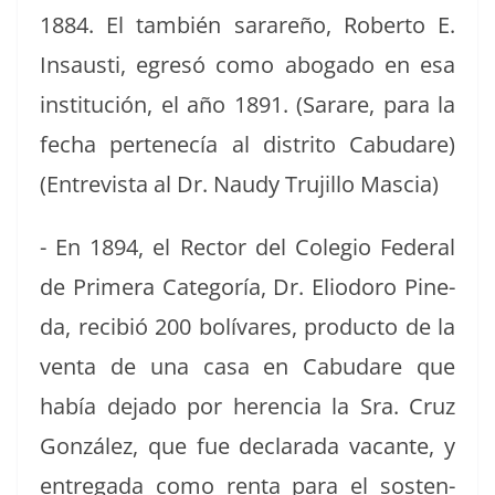
1884. El tam­bién sarareño, Rober­to E.
Insausti, egresó como abo­ga­do en esa
insti­tu­ción, el año 1891. (Sarare, para la
fecha pertenecía al dis­tri­to Cabu­dare)
(Entre­vista al Dr. Naudy Tru­jil­lo Mascia)
- En 1894, el Rec­tor del Cole­gio Fed­er­al
de Primera Cat­e­goría, Dr. Eliodoro Pine­
da, recibió 200 bolí­vares, pro­duc­to de la
ven­ta de una casa en Cabu­dare que
había deja­do por heren­cia la Sra. Cruz
González, que fue declar­a­da vacante, y
entre­ga­da como renta para el sosten­