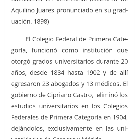
Aquili­no Juares pro­nun­ci­a­do en su grad­
uación. 1898)
El Cole­gio Fed­er­al de Primera Cat­e­
goría, fun­cionó como insti­tu­ción que
otorgó gra­dos uni­ver­si­tar­ios durante 20
años, des­de 1884 has­ta 1902 y de allí
egre­saron 23 abo­ga­dos y 13 médi­cos. El
gob­ier­no de Cipri­ano Cas­tro, elim­inó los
estu­dios uni­ver­si­tar­ios en los Cole­gios
Fed­erales de Primera Cat­e­goría en 1904,
deján­do­los, exclu­si­va­mente en las uni­