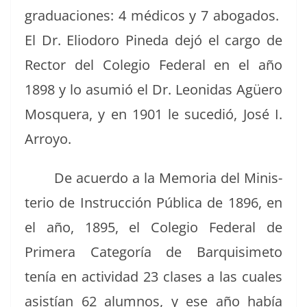
grad­ua­ciones: 4 médi­cos y 7 abo­ga­dos.
El Dr. Eliodoro Pine­da dejó el car­go de
Rec­tor del Cole­gio Fed­er­al en el año
1898 y lo asum­ió el Dr. Leonidas Agüero
Mos­quera, y en 1901 le sucedió, José I.
Arroyo.
De acuer­do a la Memo­ria del Min­is­
te­rio de Instruc­ción Públi­ca de 1896, en
el año, 1895, el Cole­gio Fed­er­al de
Primera Cat­e­goría de Bar­quisime­to
tenía en activi­dad 23 clases a las cuales
asistían 62 alum­nos, y ese año había