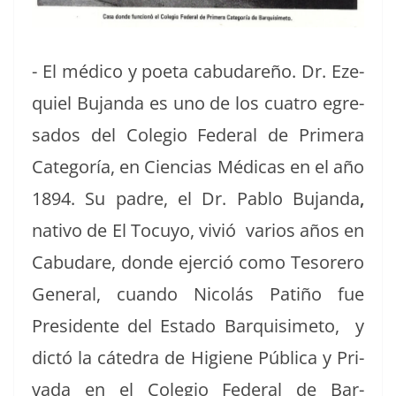
- El médi­co y poeta cabu­dareño. Dr. Eze­
quiel Bujan­da es uno de los cua­tro egre­
sa­dos del Cole­gio Fed­er­al de Primera
Cat­e­goría, en Cien­cias Médi­cas en el año
1894. Su padre, el Dr. Pablo Bujan­da
,
nati­vo de El Tocuyo, vivió var­ios años en
Cabu­dare, donde ejer­ció como Tesorero
Gen­er­al, cuan­do Nicolás Patiño fue
Pres­i­dente del Esta­do Bar­quisime­to, y
dic­tó la cát­e­dra de Higiene Públi­ca y Pri­
va­da en el Cole­gio Fed­er­al de Bar­