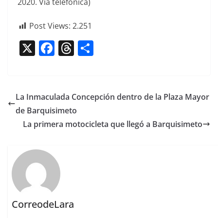
2020. Vía telefónica)
Post Views:
2.251
X
F
T
C
a
h
o
c
re
m
e
a
p
La Inmaculada Concepción dentro de la Plaza Mayor
b
d
ar
de Barquisimeto
o
s
tir
La primera motocicleta que llegó a Barquisimeto
o
k
CorreodeLara