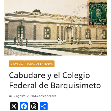
CRÓNICAS
TODAS LAS ENTRADAS
Cabudare y el Colegio
Federal de Barquisimeto
17 agosto, 2020
CorreodeLara
X
F
T
C