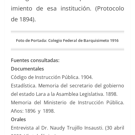
imien­to de esa insti­tu­ción. (Pro­to­co­lo
de 1894).
Foto de Por­ta­da: Cole­gio Fed­er­al de Bar­quisime­to 1916
Fuentes con­sul­tadas:
Doc­u­men­tales
Códi­go de Instruc­ción Públi­ca. 1904.
Estadís­ti­ca. Memo­ria del sec­re­tario del gob­ier­no
del esta­do Lara a la Asam­blea Leg­isla­ti­va. 1898.
Memo­ria del Min­is­te­rio de Instruc­ción Públi­ca.
Años: 1896 y 1898.
Orales
Entre­vista al Dr. Naudy Tru­jil­lo Insausti. (30 abril