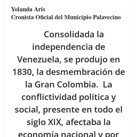
a
h
o
Yolanda Aris
c
re
m
Cronista Oficial del Municipio Palavecino
e
a
p
b
d
ar
Consolidada la
o
s
tir
independencia de
o
Venezuela, se produjo en
k
1830, la desmembración de
la Gran Colombia. La
conflictividad política y
social, presente en todo el
siglo XIX, afectaba la
economía nacional y por