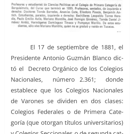
El 17 de sep­tiem­bre de 1881, el
Pres­i­dente Anto­nio Guzmán Blan­co dic­
tó el Decre­to Orgáni­co de los Cole­gios
Nacionales, número 2.361; donde
establece que los Cole­gios Nacionales
de Varones se div­i­den en dos clases:
Cole­gios Fed­erales o de Primera Cat­e­
goría (que otor­gan títu­los uni­ver­si­tar­ios)
y Cole­gios Sec­cionales o de segun­da cat­