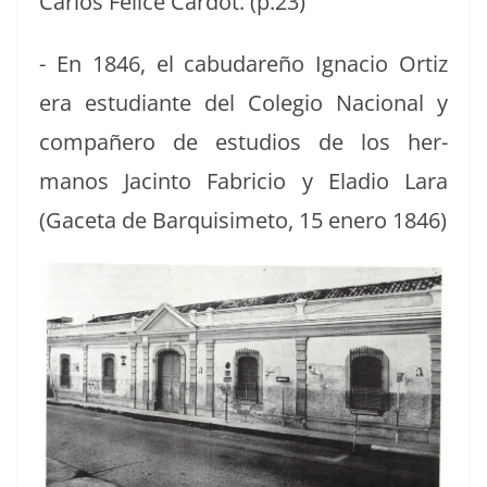
Car­los Felice Car­dot. (p.23)
- En 1846, el cabu­dareño Igna­cio Ortiz
era estu­di­ante del Cole­gio Nacional y
com­pañero de estu­dios de los her­
manos Jac­in­to Fabri­cio y Ela­dio Lara
(Gac­eta de Bar­quisime­to, 15 enero 1846)