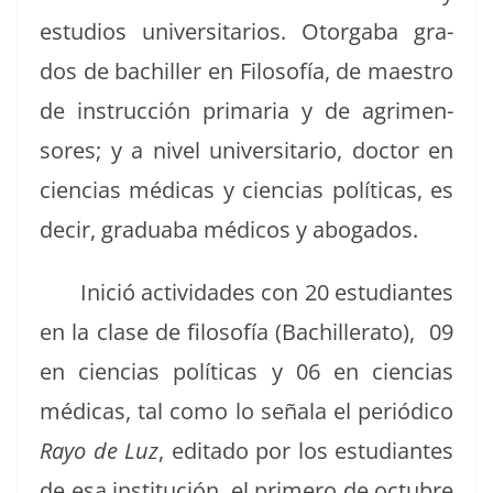
estu­dios uni­ver­si­tar­ios. Otor­ga­ba gra­
dos de bachiller en Filosofía, de mae­stro
de instruc­ción pri­maria y de agri­men­
sores; y a niv­el uni­ver­si­tario, doc­tor en
cien­cias médi­cas y cien­cias políti­cas, es
decir, gradu­a­ba médi­cos y abogados.
Ini­ció activi­dades con 20 estu­di­antes
en la clase de filosofía (Bachiller­a­to), 09
en cien­cias políti­cas y 06 en cien­cias
médi­cas, tal como lo señala el per­iódi­co
Rayo de Luz
, edi­ta­do por los estu­di­antes
de esa insti­tu­ción, el primero de octubre