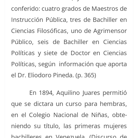
con­feri­do: cua­tro gra­dos de Mae­stros de
Instruc­ción Públi­ca, tres de Bachiller en
Cien­cias Filosó­fi­cas, uno de Agri­men­sor
Públi­co, seis de Bachiller en Cien­cias
Políti­cas y siete de Doc­tor en Cien­cias
Políti­cas, según infor­ma­ción que apor­ta
el Dr. Eliodoro Pine­da. (p. 365)
En 1894, Aquili­no Juares per­mi­tió
que se dic­tara un cur­so para hem­bras,
en el Cole­gio Nacional de Niñas, obte­
nien­do su títu­lo, las primeras mujeres
bachilleres en Venezuela. (Dis­cur­so de