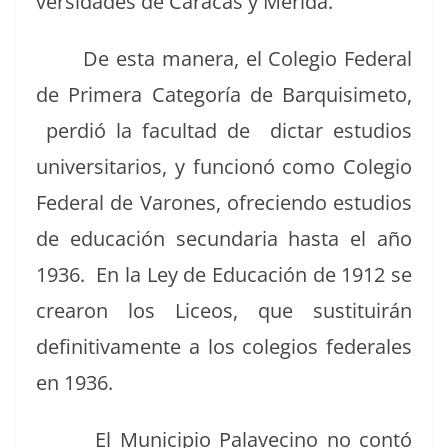
ver­si­dades de Cara­cas y Mérida.
De esta man­era, el Cole­gio Fed­er­al
de Primera Cat­e­goría de Bar­quisime­to,
perdió la fac­ul­tad de dic­tar estu­dios
uni­ver­si­tar­ios, y fun­cionó como Cole­gio
Fed­er­al de Varones, ofre­cien­do estu­dios
de edu­cación secun­daria has­ta el año
1936. En la Ley de Edu­cación de 1912 se
crearon los Liceos, que susti­tuirán
defin­i­ti­va­mente a los cole­gios fed­erales
en 1936.
El Munici­pio Palave­ci­no no con­tó