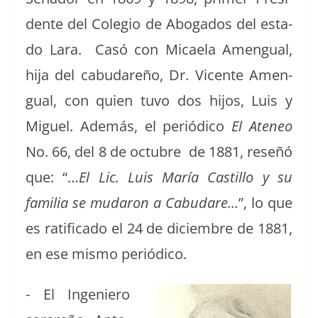
dente del Cole­gio de Abo­ga­dos del esta­
do Lara. Casó con Micaela Amen­gual,
hija del cabu­dareño, Dr. Vicente Amen­
gual, con quien tuvo dos hijos, Luis y
Miguel. Además, el per­iódi­co
El Ate­neo
No. 66, del 8 de octubre de 1881, reseñó
que: “…
El Lic. Luis María Castil­lo y su
famil­ia se mudaron a Cabu­dare…
”, lo que
es rat­i­fi­ca­do el 24 de diciem­bre de 1881,
en ese mis­mo periódico.
- El Inge­niero