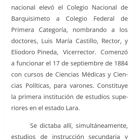
nacional elevó el Cole­gio Nacional de
Bar­quisime­to a Cole­gio Fed­er­al de
Primera Cat­e­goría, nom­bran­do a los
doc­tores, Luis María Castil­lo, Rec­tor, y
Eliodoro Pine­da, Vicer­rec­tor. Comen­zó
a fun­cionar el 17 de sep­tiem­bre de 1884
con cur­sos de Cien­cias Médi­cas y Cien­
cias Políti­cas, para varones. Con­sti­tuye
la primera insti­tu­ción de estu­dios supe­
ri­ores en el esta­do Lara.
Se dicta­ba allí, simultánea­mente,
estu­dios de instruc­ción secun­daria y