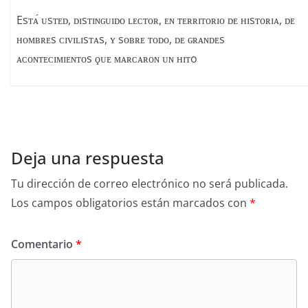
Esᴛᴀ́ ᴜsᴛᴇᴅ, ᴅɪsᴛɪɴɢᴜɪᴅᴏ ʟᴇᴄᴛᴏʀ, ᴇɴ ᴛᴇʀʀɪᴛᴏʀɪᴏ ᴅᴇ ʜɪsᴛᴏʀɪᴀ, ᴅᴇ
ʜᴏᴍʙʀᴇs ᴄɪᴠɪʟɪsᴛᴀs, ʏ sᴏʙʀᴇ ᴛᴏᴅᴏ, ᴅᴇ ɢʀᴀɴᴅᴇs
ᴀᴄᴏɴᴛᴇᴄɪᴍɪᴇɴᴛᴏs ϙᴜᴇ ᴍᴀʀᴄᴀʀᴏɴ ᴜɴ ʜɪᴛo
Deja una respuesta
Tu dirección de correo electrónico no será publicada.
Los campos obligatorios están marcados con
*
Comentario
*