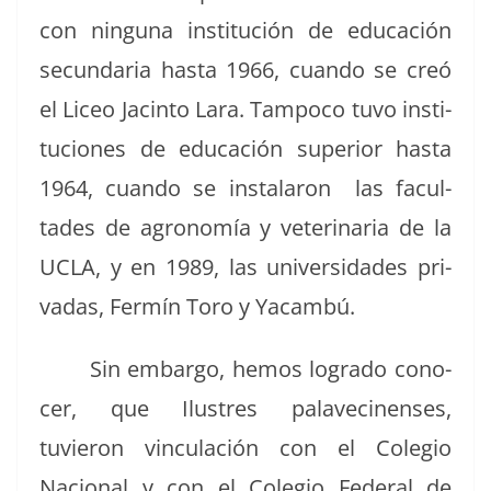
con ningu­na insti­tu­ción de edu­cación
secun­daria has­ta 1966, cuan­do se creó
el Liceo Jac­in­to Lara. Tam­poco tuvo insti­
tu­ciones de edu­cación supe­ri­or has­ta
1964, cuan­do se insta­laron las fac­ul­
tades de agronomía y vet­eri­nar­ia de la
UCLA, y en 1989, las uni­ver­si­dades pri­
vadas, Fer­mín Toro y Yacambú.
Sin embar­go, hemos logra­do cono­
cer, que Ilus­tres palaveci­nens­es,
tuvieron vin­cu­lación con el Cole­gio
Nacional y con el Cole­gio Fed­er­al de