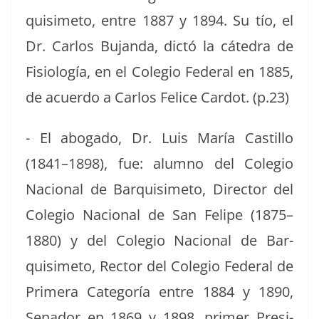
quisime­to, entre 1887 y 1894. Su tío, el
Dr. Car­los Bujan­da, dic­tó la cát­e­dra de
Fisi­ología, en el Cole­gio Fed­er­al en 1885,
de acuer­do a Car­los Felice Car­dot. (p.23)
- El abo­ga­do, Dr. Luis María Castil­lo
(1841–1898), fue: alum­no del Cole­gio
Nacional de Bar­quisime­to, Direc­tor del
Cole­gio Nacional de San Felipe (1875–
1880) y del Cole­gio Nacional de Bar­
quisime­to, Rec­tor del Cole­gio Fed­er­al de
Primera Cat­e­goría entre 1884 y 1890,
Senador en 1869 y 1898, primer Pres­i­