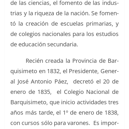
de las cien­cias, el fomen­to de las indus­
trias y la riqueza de la nación. Se fomen­
tó la creación de escue­las pri­marias, y
de cole­gios nacionales para los estu­dios
de edu­cación secundaria.
Recién crea­da la Provin­cia de Bar­
quisime­to en 1832, el Pres­i­dente, Gen­er­
al José Anto­nio Páez, decretó el 20 de
enero de 1835, el Cole­gio Nacional de
Bar­quisime­to, que ini­cio activi­dades tres
años más tarde, el 1º de enero de 1838,
con cur­sos sólo para varones. Es impor­