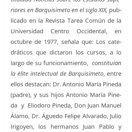
ri­ores en Bar­quisime­to en el siglo XIX,
pub­
li­ca­do en la Revista Tarea Común de la
Uni­ver­si­dad Cen­tro Occi­den­tal, en
octubre de 1977, señala que: Los cat­e­
dráti­cos que dic­taron los cur­sos, a lo
largo de su fun­cionamien­to,
con­sti­tuían
la élite int­elec­tu­al de Bar­quisime­to
, entre
ellos desta­can: Dr. Anto­nio María Pine­da
(padre), y sus hijos Anto­nio María Pine­
da y Eliodoro Pine­da, Don Juan Manuel
Álamo, Dr. Águe­do Felipe Alvara­do, Julio
Irigoyen, los her­manos Juan Pablo y