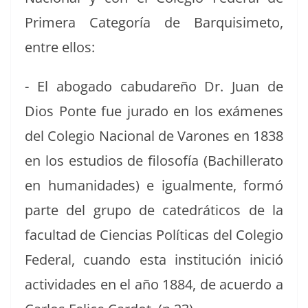
Primera Cat­e­goría de Bar­quisime­to,
entre ellos:
- El abo­ga­do cabu­dareño Dr. Juan de
Dios Ponte fue jura­do en los exámenes
del Cole­gio Nacional de Varones en 1838
en los estu­dios de filosofía (Bachiller­a­to
en humanidades) e igual­mente, for­mó
parte del grupo de cat­e­dráti­cos de la
fac­ul­tad de Cien­cias Políti­cas del Cole­gio
Fed­er­al, cuan­do esta insti­tu­ción ini­ció
activi­dades en el año 1884, de acuer­do a