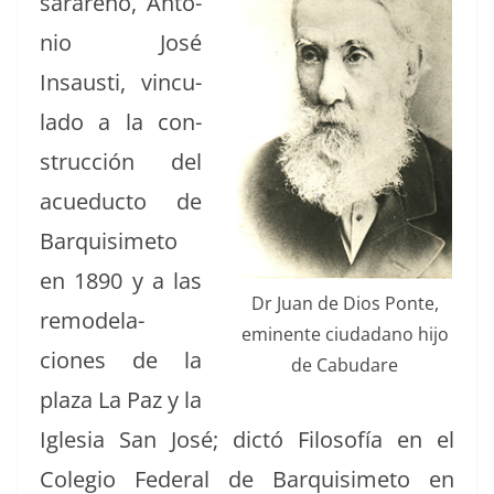
sarareño, Anto­
nio José
Insausti, vin­cu­
la­do a la con­
struc­ción del
acue­duc­to de
Bar­quisime­to
en 1890 y a las
Dr Juan de Dios Ponte,
remod­ela­
emi­nente ciu­dadano hijo
ciones de la
de Cabudare
plaza La Paz y la
Igle­sia San José; dic­tó Filosofía en el
Cole­gio Fed­er­al de Bar­quisime­to en