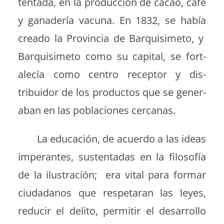
ten­ta­da, en la pro­duc­ción de cacao, café
y ganadería vac­u­na. En 1832, se había
crea­do la Provin­cia de Bar­quisime­to, y
Bar­quisime­to como su cap­i­tal, se for­t­
alecía como cen­tro recep­tor y dis­
tribuidor de los pro­duc­tos que se gen­er­
a­ban en las pobla­ciones cercanas.
La edu­cación, de acuer­do a las ideas
imper­antes, sus­ten­tadas en la filosofía
de la ilus­tración; era vital para for­mar
ciu­dadanos que respetaran las leyes,
reducir el deli­to, per­mi­tir el desar­rol­lo