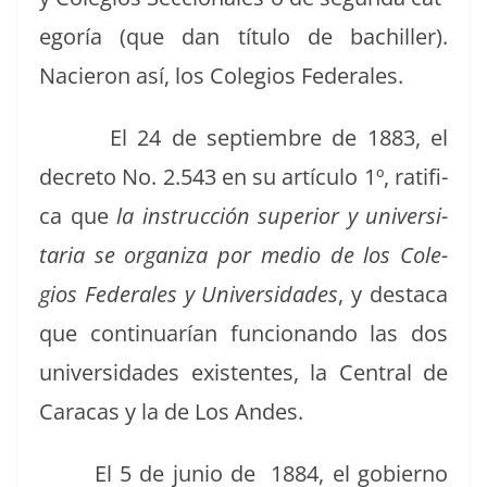
e­goría (que dan títu­lo de bachiller).
Nacieron así, los Cole­gios Federales.
El 24 de sep­tiem­bre de 1883, el
decre­to No. 2.543 en su artícu­lo 1º, rat­i­fi­
ca que
la instruc­ción supe­ri­or y uni­ver­si­
taria se orga­ni­za por medio de los Cole­
gios Fed­erales y Uni­ver­si­dades
, y desta­ca
que con­tin­uarían fun­cio­nan­do las dos
uni­ver­si­dades exis­tentes, la Cen­tral de
Cara­cas y la de Los Andes.
El 5 de junio de 1884, el gob­ier­no