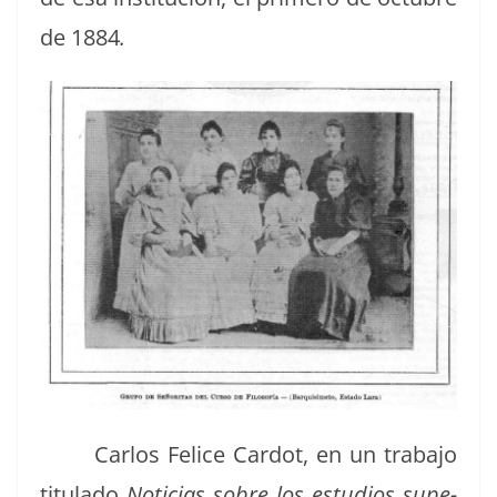
de 1884
.
Car­los Felice Car­dot, en un tra­ba­jo
tit­u­la­do
Noti­cias sobre los estu­dios supe­