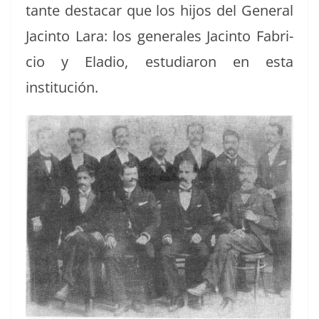
tante destacar que los hijos del Gen­er­al
Jac­in­to Lara: los gen­erales Jac­in­to Fabri­
cio y Ela­dio, estu­di­aron en esta
institución.