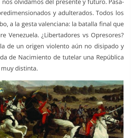
o nos olvi­damos del pre­sente y futuro. Pasa­
ed­i­men­sion­a­dos y adul­ter­ados. Todos los
 a la ges­ta valen­ciana: la batal­la final que
 Venezuela. ¿Lib­er­ta­dores vs Opre­sores?
a de un ori­gen vio­len­to aún no disi­pa­do y
i­da de Nacimien­to de tute­lar una Repúbli­ca
es muy distinta.