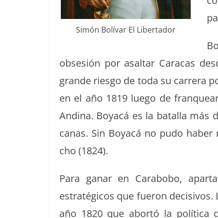
co
pa
Simón Bolí­var El Libertador
Bo
obsesión por asaltar Cara­cas des­
grande ries­go de toda su car­rera po
en el año 1819 luego de fran­quear 
And­i­na. Boy­acá es la batal­la más d
canas. Sin Boy­acá no pudo haber
cho (1824).
Para ganar en Carabobo, apartan­d
estratégi­cos que fueron deci­sivos. L
año 1820 que abortó la políti­ca de