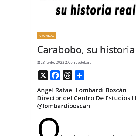
CRÓNICAS
Carabobo, su historia 
23 junio, 2022
CorreodeLara
X
F
T
C
a
h
o
Ángel Rafael Lombardi Boscán
c
re
m
Director del Centro De Estudios H
e
a
p
@lombardiboscan
O
b
d
ar
o
s
tir
o