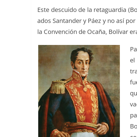
Este des­cui­do de la reta­guardia (Bog
a­dos San­tander y Páez y no así por l
la Con­ven­ción de Ocaña, Bolí­var er
Pa
el
tr
fu
qu
va
pa
Bo