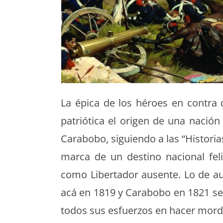
La épi­ca de los héroes en con­tra 
patrióti­ca el ori­gen de una nación
Carabobo, sigu­ien­do a las “His­to­ria
mar­ca de un des­ti­no nacional fe
como Lib­er­ta­dor ausente. Lo de au
acá en 1819 y Carabobo en 1821 se 
todos sus esfuer­zos en hac­er morder