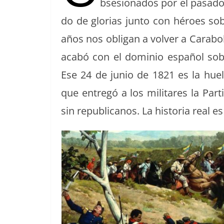
bse­sion­a­dos por el pasa­d
k
do de glo­rias jun­to con héroes sobr
años nos oblig­an a volver a Carabobo,
acabó con el dominio español sobre
Ese 24 de junio de 1821 es la huel­l
que entregó a los mil­itares la Par­t
sin repub­li­canos. La his­to­ria real 