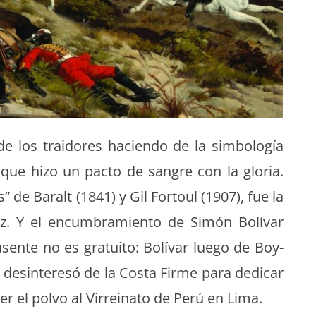
de los traidores hacien­do de la sim­bología
 que hizo un pacto de san­gre con la glo­ria.
s” de Bar­alt (1841) y Gil For­toul (1907), fue la
liz. Y el encum­bramien­to de Simón Bolí­var
sente no es gra­tu­ito: Bolí­var luego de Boy­
desin­teresó de la Cos­ta Firme para dedicar
 el pol­vo al Vir­reina­to de Perú en Lima.