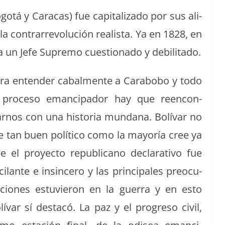
otá y Cara­cas) fue cap­i­tal­iza­do por sus ali­
a con­trar­rev­olu­ción real­ista. Ya en 1828, en
a un Jefe Supre­mo cues­tion­a­do y debilitado.
ra enten­der cabal­mente a Carabobo y todo
 pro­ce­so eman­ci­pador hay que reen­con­
arnos con una his­to­ria mun­dana. Bolí­var no
e tan buen políti­co como la may­oría cree ya
e el proyec­to repub­li­cano declar­a­ti­vo fue
c­ilante e insin­cero y las prin­ci­pales pre­ocu­
­ciones estu­vieron en la guer­ra y en esto
lí­var sí destacó. La paz y el pro­gre­so civ­il,