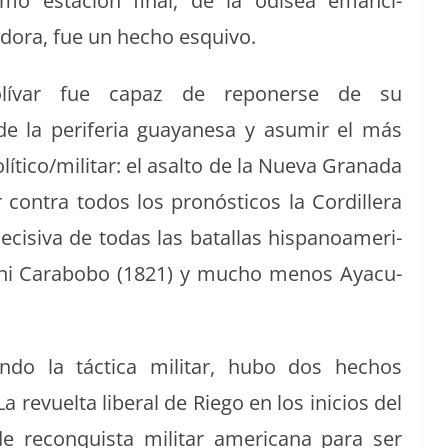
mo estación final, de la odis­ea eman­ci­
do­ra, fue un hecho esquivo.
lí­var fue capaz de repon­erse de su
de la per­ife­ria guayane­sa y asumir el más
lítico/militar: el asalto de la Nue­va Grana­da
con­tra todos los pronós­ti­cos la Cordillera
eci­si­va de todas las batal­las his­panoamer­i­
 ni Carabobo (1821) y mucho menos Ayacu­
o la tác­ti­ca mil­i­tar, hubo dos hechos
a revuelta lib­er­al de Riego en los ini­cios del
 recon­quista mil­i­tar amer­i­cana para ser