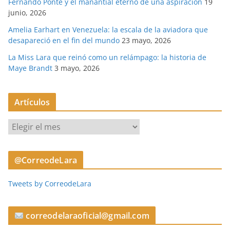
Fernando Ponte y el manantial eterno de una aspiración
19
junio, 2026
Amelia Earhart en Venezuela: la escala de la aviadora que
desapareció en el fin del mundo
23 mayo, 2026
La Miss Lara que reinó como un relámpago: la historia de
Maye Brandt
3 mayo, 2026
Artículos
A
r
t
@CorreodeLara
í
c
Tweets by CorreodeLara
u
l
o
correodelaraoficial@gmail.com
s