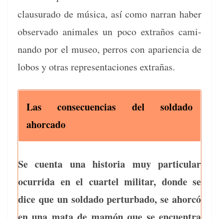
clausura­do de músi­ca, así como nar­ran haber
obser­va­do ani­males un poco extraños cam­i­
nan­do por el museo, per­ros con apari­en­cia de
lobos y otras rep­re­senta­ciones extrañas.
Las con­se­cuen­cias del sol­da­do
ahorcado
Se cuen­ta una his­to­ria muy par­tic­u­lar
ocur­ri­da en el cuar­tel mil­i­tar, donde se
dice que un sol­da­do per­tur­ba­do, se ahor­có
en una mata de mamón que se encuen­tra