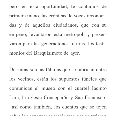
pero en esta opor­tu­nidad, te con­ta­mos de
primera mano, las cróni­cas de voces recono­ci­
das y de aque­l­los ciu­dadanos, que con su
empeño, lev­an­taron esta metrópoli y preser­
varon para las gen­era­ciones futuras, los tes­ti­
mo­nios del Bar­quisime­to de ayer.
Dis­tin­tas son las fábu­las que se fab­ri­can entre
los veci­nos, están los supuestos túne­les que
comu­ni­can el museo con el cuar­tel Jac­in­to
Lara, la igle­sia Con­cep­ción y San Fran­cis­co;
así como tam­bién, los cuen­tos que se tejen
sobre los espan­tos y asesinatos que ocur­rieron