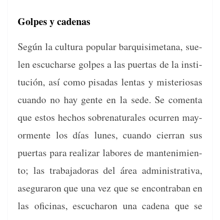
Golpes y cadenas
Según la cul­tura pop­u­lar bar­quisimetana, sue­
len escucharse golpes a las puer­tas de la insti­
tu­ción, así como pisadas lentas y mis­te­riosas
cuan­do no hay gente en la sede. Se comen­ta
que estos hechos sobre­nat­u­rales ocur­ren may­
or­mente los días lunes, cuan­do cier­ran sus
puer­tas para realizar labores de man­ten­imien­
to; las tra­ba­jado­ras del área admin­is­tra­ti­va,
ase­gu­raron que una vez que se encon­tra­ban en
las ofic­i­nas, escucharon una cade­na que se