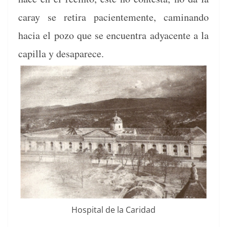
caray se reti­ra pacien­te­mente, cam­i­nan­do
hacia el pozo que se encuen­tra ady­a­cente a la
capil­la y desaparece.
Hos­pi­tal de la Caridad