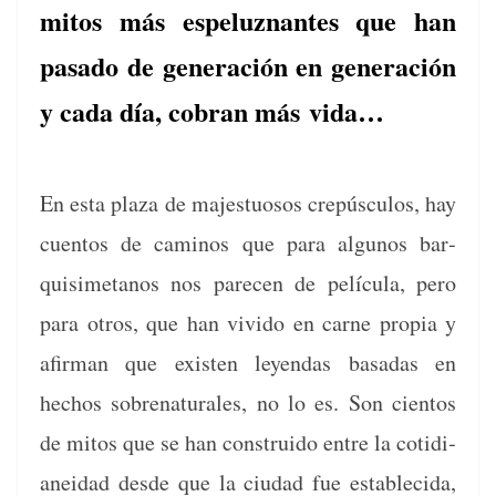
mitos más espeluznantes que han
pasado de generación en generación
y cada día, cobran más vida…
En esta plaza de majes­tu­osos crepús­cu­los, hay
cuen­tos de caminos que para algunos bar­
quisimetanos nos pare­cen de pelícu­la, pero
para otros, que han vivi­do en carne propia y
afir­man que exis­ten leyen­das basadas en
hechos sobre­nat­u­rales, no lo es. Son cien­tos
de mitos que se han con­stru­i­do entre la cotid­i­
anei­dad des­de que la ciu­dad fue estable­ci­da,