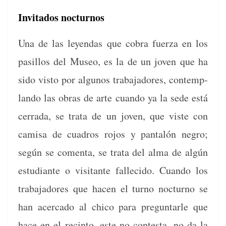
Invitados nocturnos
Una de las leyen­das que cobra fuerza en los
pasil­los del Museo, es la de un joven que ha
sido vis­to por algunos tra­ba­jadores, con­tem­p­
lan­do las obras de arte cuan­do ya la sede está
cer­ra­da, se tra­ta de un joven, que viste con
camisa de cuadros rojos y pan­talón negro;
según se comen­ta, se tra­ta del alma de algún
estu­di­ante o vis­i­tante fal­l­e­ci­do. Cuan­do los
tra­ba­jadores que hacen el turno noc­turno se
han acer­ca­do al chico para pre­gun­tar­le que
hace en el recin­to, este no con­tes­ta, no da la