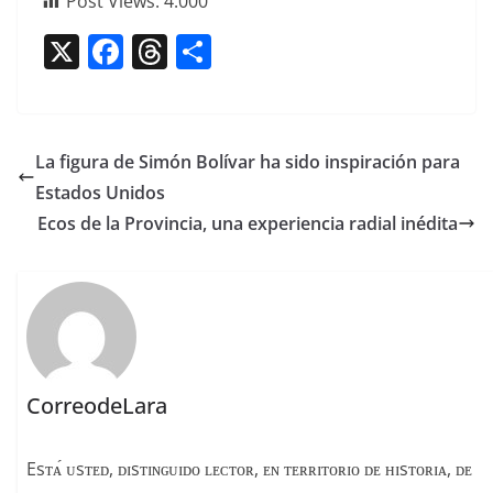
Post Views:
4.000
X
F
T
C
a
h
o
c
re
m
e
a
p
La figura de Simón Bolívar ha sido inspiración para
b
d
ar
Estados Unidos
o
s
tir
Ecos de la Provincia, una experiencia radial inédita
o
k
CorreodeLara
Esᴛᴀ́ ᴜsᴛᴇᴅ, ᴅɪsᴛɪɴɢᴜɪᴅᴏ ʟᴇᴄᴛᴏʀ, ᴇɴ ᴛᴇʀʀɪᴛᴏʀɪᴏ ᴅᴇ ʜɪsᴛᴏʀɪᴀ, ᴅᴇ