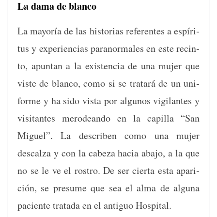
La dama de blanco
La may­oría de las his­to­rias ref­er­entes a espíri­
tus y expe­ri­en­cias para­nor­males en este recin­
to, apun­tan a la exis­ten­cia de una mujer que
viste de blan­co, como si se tratará de un uni­
forme y ha sido vista por algunos vig­i­lantes y
vis­i­tantes merode­an­do en la capil­la “San
Miguel”. La describen como una mujer
descalza y con la cabeza hacia aba­jo, a la que
no se le ve el ros­tro. De ser cier­ta esta apari­
ción, se pre­sume que sea el alma de algu­na
paciente trata­da en el antiguo Hospital.