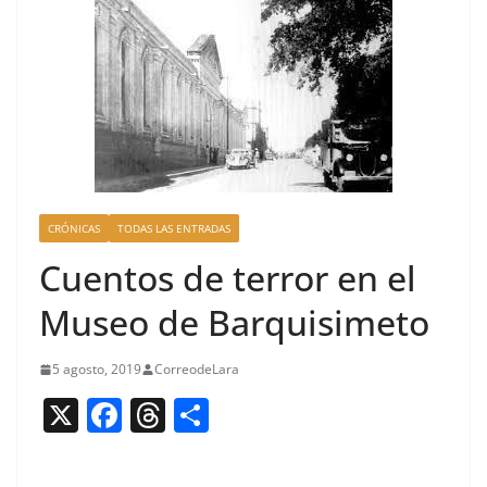
CRÓNICAS
TODAS LAS ENTRADAS
Cuentos de terror en el
Museo de Barquisimeto
5 agosto, 2019
CorreodeLara
X
F
T
C
a
h
o
c
re
m