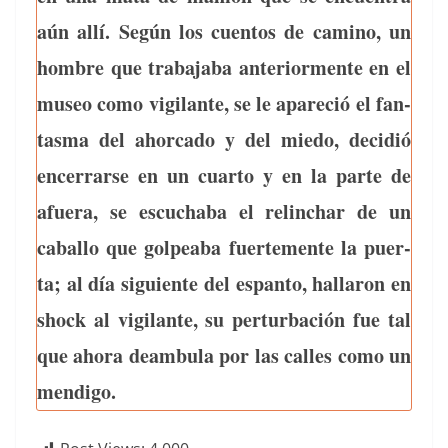
aún allí. Según los cuen­tos de camino, un
hom­bre que tra­ba­ja­ba ante­ri­or­mente en el
museo como vig­i­lante, se le apare­ció el fan­
tas­ma del ahor­ca­do y del miedo, decidió
encer­rarse en un cuar­to y en la parte de
afuera, se escuch­a­ba el relin­char de un
cabal­lo que gol­pea­ba fuerte­mente la puer­
ta; al día sigu­iente del espan­to, hal­laron en
shock al vig­i­lante, su per­tur­bación fue tal
que aho­ra deam­bu­la por las calles como un
mendigo.