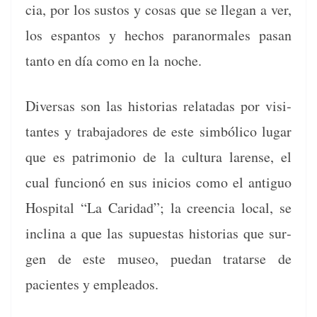
cia, por los sus­tos y cosas que se lle­gan a ver,
los espan­tos y hechos para­nor­males pasan
tan­to en día como en la noche.
Diver­sas son las his­to­rias relatadas por vis­i­
tantes y tra­ba­jadores de este sim­bóli­co lugar
que es pat­ri­mo­nio de la cul­tura larense, el
cual fun­cionó en sus ini­cios como el antiguo
Hos­pi­tal “La Cari­dad”; la creen­cia local, se
incli­na a que las supues­tas his­to­rias que sur­
gen de este museo, puedan tratarse de
pacientes y empleados.