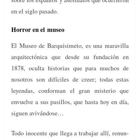
en el siglo pasado.
Horror en el museo
El Museo de Bar­quisime­to, es una mar­avil­la
arqui­tec­tóni­ca que des­de su fun­dación en
1878, ocul­ta his­to­rias que para muchos de
nosotros son difí­ciles de creer; todas estas
leyen­das, con­for­man el gran mis­te­rio que
envuelve a sus pasil­los, que has­ta hoy en día,
siguen avivándose…
Todo inocente que lle­ga a tra­ba­jar allí, renun­