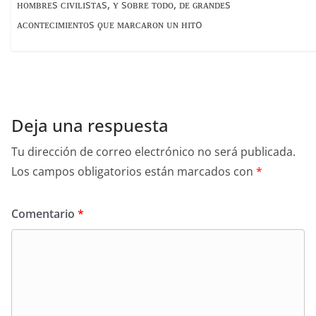
ʜᴏᴍʙʀᴇs ᴄɪᴠɪʟɪsᴛᴀs, ʏ sᴏʙʀᴇ ᴛᴏᴅᴏ, ᴅᴇ ɢʀᴀɴᴅᴇs
ᴀᴄᴏɴᴛᴇᴄɪᴍɪᴇɴᴛᴏs ϙᴜᴇ ᴍᴀʀᴄᴀʀᴏɴ ᴜɴ ʜɪᴛo
Deja una respuesta
Tu dirección de correo electrónico no será publicada.
Los campos obligatorios están marcados con
*
Comentario
*