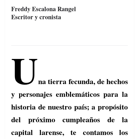
e
a
p
Freddy Escalona Rangel
Escritor y cronista
b
d
ar
o
s
tir
o
k
U
na tierra fecunda, de hechos
y personajes emblemáticos para la
historia de nuestro país; a propósito
del próximo cumpleaños de la
capital larense, te contamos los