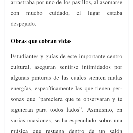
arras­tra­ba por uno de los pasil­los, al aso­marse
con mucho cuida­do, el lugar esta­ba
despejado.
Obras que cobran vidas
Estu­di­antes y guías de este impor­tante cen­tro
cul­tur­al, ase­gu­ran sen­tirse intim­i­da­dos por
algu­nas pin­turas de las cuales sien­ten malas
energías, especí­fi­ca­mente las que tienen per­
sonas que “pareciera que te obser­varan y te
sigu­ier­an para todos lados”. Asimis­mo, en
varias oca­siones, se ha espec­u­la­do sobre una
músi­ca que resue­na den­tro de un salón