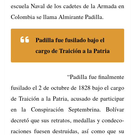
escuela Naval de los cadetes de la Arma­da en
Colom­bia se lla­ma Almi­rante Padilla.
Padil­la fue fusila­do bajo el
car­go de Traición a la Patria
“Padil­la fue final­mente
fusila­do el 2 de octubre de 1828 bajo el car­go
de Traición a la Patria, acu­sa­do de par­tic­i­par
en la Con­spir­ación Sep­tem­b­ri­na. Bolí­var
decretó que sus retratos, medal­las y con­dec­o­
ra­ciones fue­sen destru­idas, así como que su