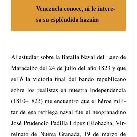
Venezuela conoce, ni le intere­
sa su esplén­di­da hazaña
Al estu­di­ar sobre la Batal­la Naval del Lago de
Mara­cai­bo del 24 de julio del año 1823 y que
sel­ló la vic­to­ria final del ban­do repub­li­cano
sobre los real­is­tas en nues­tra Inde­pen­den­cia
(1810–1823) me encuen­tro que el héroe mil­i­
tar de esa refr­ie­ga naval fue el neogranadi­no
José Pru­den­cio Padil­la López (Rio­hacha, Vir­
reina­to de Nue­va Grana­da, 19 de mar­zo de