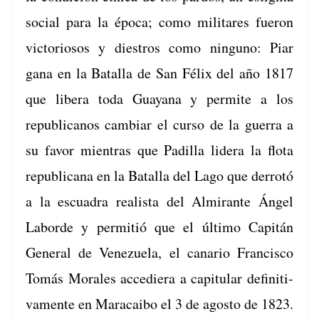
social para la época; como mil­itares fueron
vic­to­riosos y die­stros como ninguno: Piar
gana en la Batal­la de San Félix del año 1817
que lib­era toda Guayana y per­mite a los
repub­li­canos cam­biar el cur­so de la guer­ra a
su favor mien­tras que Padil­la lid­era la flota
repub­li­cana en la Batal­la del Lago que der­rotó
a la escuadra real­ista del Almi­rante Ángel
Labor­de y per­mi­tió que el últi­mo Capitán
Gen­er­al de Venezuela, el canario Fran­cis­co
Tomás Morales accediera a capit­u­lar defin­i­ti­
va­mente en Mara­cai­bo el 3 de agos­to de 1823.