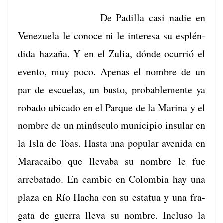
De Padil­la casi nadie en
Venezuela le conoce ni le intere­sa su esplén­
di­da haz­a­ña. Y en el Zulia, dónde ocur­rió el
even­to, muy poco. Ape­nas el nom­bre de un
par de escue­las, un bus­to, prob­a­ble­mente ya
roba­do ubi­ca­do en el Par­que de la Mari­na y el
nom­bre de un minús­cu­lo munici­pio insu­lar en
la Isla de Toas. Has­ta una pop­u­lar aveni­da en
Mara­cai­bo que llev­a­ba su nom­bre le fue
arrebata­do. En cam­bio en Colom­bia hay una
plaza en Río Hacha con su estat­ua y una fra­
ga­ta de guer­ra lle­va su nom­bre. Inclu­so la