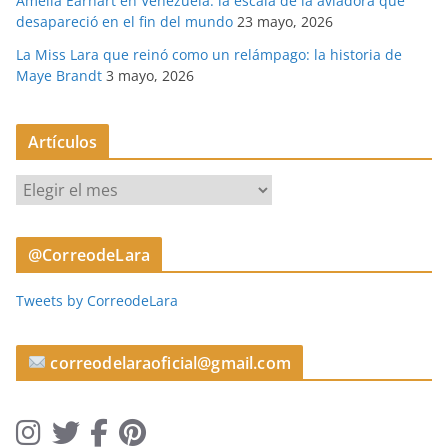
Amelia Earhart en Venezuela: la escala de la aviadora que
desapareció en el fin del mundo
23 mayo, 2026
La Miss Lara que reinó como un relámpago: la historia de
Maye Brandt
3 mayo, 2026
Artículos
A
r
t
@CorreodeLara
í
c
Tweets by CorreodeLara
u
l
o
correodelaraoficial@gmail.com
s