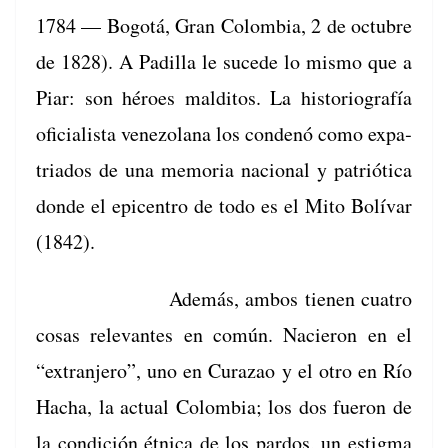
1784 — Bogotá, Gran Colom­bia, 2 de octubre
de 1828). A Padil­la le sucede lo mis­mo que a
Piar: son héroes malditos. La his­to­ri­ografía
ofi­cial­ista vene­zolana los con­denó como expa­
tri­a­dos de una memo­ria nacional y patrióti­ca
donde el epi­cen­tro de todo es el Mito Bolí­var
(1842).
Además, ambos tienen cua­tro
cosas rel­e­vantes en común. Nacieron en el
“extran­jero”, uno en Curazao y el otro en Río
Hacha, la actu­al Colom­bia; los dos fueron de
la condi­ción étni­ca de los par­dos, un estig­ma