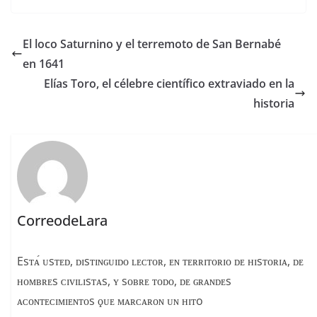
c
re
m
e
a
p
El loco Saturnino y el terremoto de San Bernabé
b
d
ar
en 1641
o
s
tir
Elías Toro, el célebre científico extraviado en la
o
historia
k
CorreodeLara
Esᴛᴀ́ ᴜsᴛᴇᴅ, ᴅɪsᴛɪɴɢᴜɪᴅᴏ ʟᴇᴄᴛᴏʀ, ᴇɴ ᴛᴇʀʀɪᴛᴏʀɪᴏ ᴅᴇ ʜɪsᴛᴏʀɪᴀ, ᴅᴇ
ʜᴏᴍʙʀᴇs ᴄɪᴠɪʟɪsᴛᴀs, ʏ sᴏʙʀᴇ ᴛᴏᴅᴏ, ᴅᴇ ɢʀᴀɴᴅᴇs
ᴀᴄᴏɴᴛᴇᴄɪᴍɪᴇɴᴛᴏs ϙᴜᴇ ᴍᴀʀᴄᴀʀᴏɴ ᴜɴ ʜɪᴛo