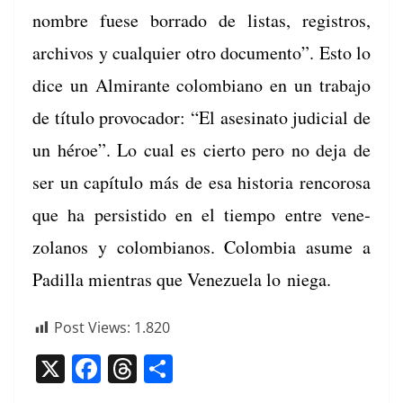
nom­bre fuese bor­ra­do de lis­tas, reg­istros,
archivos y cualquier otro doc­u­men­to”. Esto lo
dice un Almi­rante colom­biano en un tra­ba­jo
de títu­lo provo­cador: “El asesina­to judi­cial de
un héroe”. Lo cual es cier­to pero no deja de
ser un capí­tu­lo más de esa his­to­ria ren­corosa
que ha per­sis­ti­do en el tiem­po entre vene­
zolanos y colom­bianos. Colom­bia asume a
Padil­la mien­tras que Venezuela lo niega.
Post Views:
1.820
X
F
T
C
a
h
o