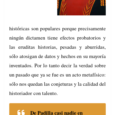
históri­c­as son pop­u­lares porque pre­cisa­mente
ningún dic­ta­men tiene efec­tos pro­ba­to­rios y
las eru­di­tas his­to­rias, pesadas y abur­ri­das,
sólo atosi­gan de datos y hechos en su may­oría
inven­ta­dos. Por lo tan­to decir la ver­dad sobre
un pasa­do que ya se fue es un acto metafísi­co:
sólo nos quedan las con­je­turas y la cal­i­dad del
his­to­ri­ador con talento.
De Padil­la casi nadie en