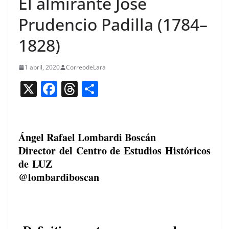
El almirante José
Prudencio Padilla (1784–
1828)
1 abril, 2020
CorreodeLara
X
F
T
C
a
h
o
c
re
m
e
a
p
Ángel Rafael Lombardi Boscán
Director del Centro de Estudios Históricos
b
d
ar
de LUZ
o
s
tir
@lombardiboscan
o
k