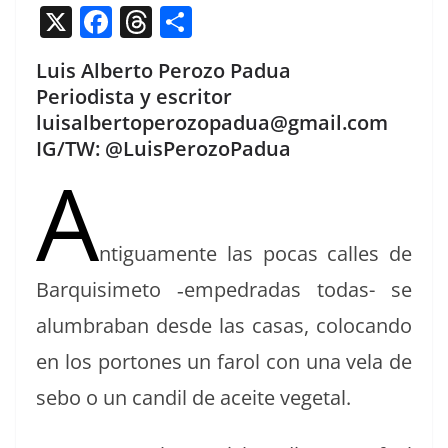
X
F
T
C
a
h
o
Luis Alberto Perozo Padua
c
re
m
Periodista y escritor
e
a
p
luisalbertoperozopadua@gmail.com
b
d
ar
IG/TW: @LuisPerozoPadua
A
o
s
tir
o
k
ntigua­mente las pocas calles de
Bar­quisime­to ‑empe­dradas todas- se
alum­bra­ban des­de las casas, colo­can­do
en los por­tones un farol con una vela de
sebo o un can­dil de aceite vegetal.