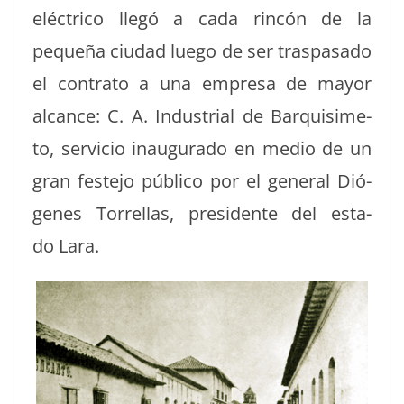
eléc­tri­co llegó a cada rincón de la
pequeña ciu­dad luego de ser traspasa­do
el con­tra­to a una empre­sa de may­or
alcance: C. A. Indus­tri­al de Bar­quisime­
to, ser­vi­cio inau­gu­ra­do en medio de un
gran fes­te­jo públi­co por el gen­er­al Dió­
genes Tor­rel­las, pres­i­dente del esta­
do Lara.