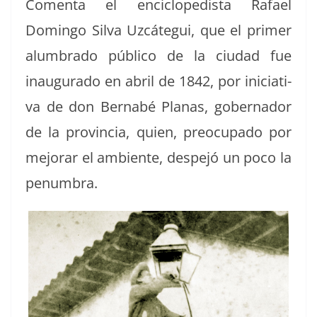
Comen­ta el enci­clo­pe­dista Rafael
Domin­go Sil­va Uzcátegui, que el primer
alum­bra­do públi­co de la ciu­dad fue
inau­gu­ra­do en abril de 1842, por ini­cia­ti­
va de don Bern­abé Planas, gob­er­nador
de la provin­cia, quien, pre­ocu­pa­do por
mejo­rar el ambi­ente, despe­jó un poco la
penumbra.