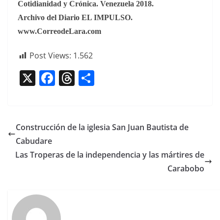
Cotid­i­an­idad y Cróni­ca. Venezuela 2018.
Archi­vo del Diario EL IMPULSO.
www.CorreodeLara.com
Post Views:
1.562
X
F
T
C
a
h
o
c
re
m
e
a
p
Construcción de la iglesia San Juan Bautista de
b
d
ar
Cabudare
o
s
tir
Las Troperas de la independencia y las mártires de
o
Carabobo
k