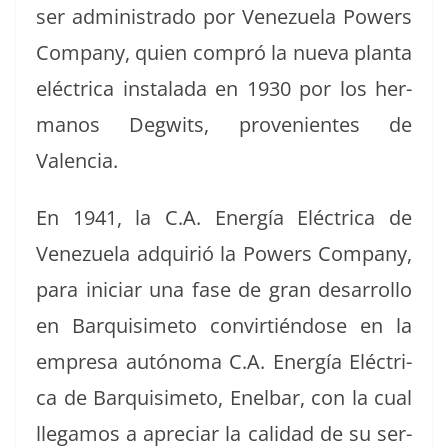
ser admin­istra­do por Venezuela Pow­ers
Com­pa­ny, quien com­pró la nue­va plan­ta
eléc­tri­ca insta­l­a­da en 1930 por los her­
manos Deg­wits, prove­nientes de
Valencia.
En 1941, la C.A. Energía Eléc­tri­ca de
Venezuela adquir­ió la Pow­ers Com­pa­ny,
para ini­ciar una fase de gran desar­rol­lo
en Bar­quisime­to con­vir­tién­dose en la
empre­sa autóno­ma C.A. Energía Eléc­tri­
ca de Bar­quisime­to, Enel­bar, con la cual
lleg­amos a apre­ciar la cal­i­dad de su ser­