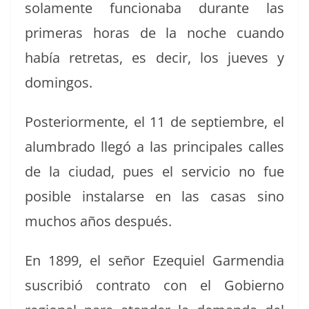
sola­mente fun­ciona­ba durante las
primeras horas de la noche cuan­do
había retre­tas, es decir, los jueves y
domingos.
Pos­te­ri­or­mente, el 11 de sep­tiem­bre, el
alum­bra­do llegó a las prin­ci­pales calles
de la ciu­dad, pues el ser­vi­cio no fue
posi­ble insta­larse en las casas sino
muchos años después.
En 1899, el señor Eze­quiel Gar­men­dia
suscribió con­tra­to con el Gob­ier­no