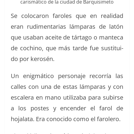
caris­máti­co de la ciu­dad de Barquisimeto
Se colo­caron faroles que en real­i­dad
eran rudi­men­ta­rias lám­paras de latón
que usa­ban aceite de tárta­go o man­te­ca
de cochi­no, que más tarde fue susti­tu­i­
do por kerosén.
Un enig­máti­co per­son­aje recor­ría las
calles con una de estas lám­paras y con
escalera en mano uti­liz­a­ba para subirse
a los postes y encen­der el farol de
hojala­ta. Era cono­ci­do como el farolero.