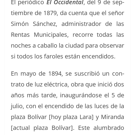
El per­iódi­co
El Occi­den­tal
, del 9 de sep­
tiem­bre de 1879, da cuen­ta que el señor
Simón Sánchez, admin­istrador de las
Rentas Munic­i­pales, recorre todas las
noches a cabal­lo la ciu­dad para obser­var
si todos los faroles están encendidos.
En mayo de 1894, se suscribió un con­
tra­to de luz eléc­tri­ca, obra que ini­ció dos
años más tarde, inau­gurán­dose el 5 de
julio, con el encen­di­do de las luces de la
plaza Bolí­var [hoy plaza Lara] y Miran­da
[actu­al plaza Bolí­var]. Este alum­bra­do