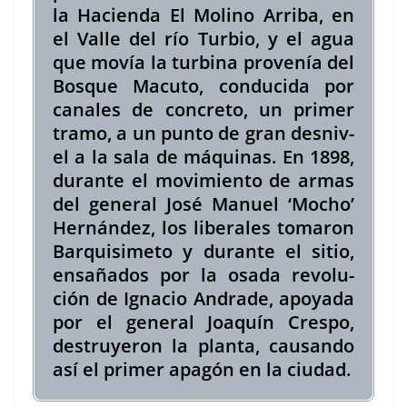
la Hacien­da El Moli­no Arri­ba, en
el Valle del río Tur­bio, y el agua
que movía la turbina provenía del
Bosque Macu­to, con­duci­da por
canales de con­cre­to, un primer
tramo, a un pun­to de gran desniv­
el a la sala de máquinas.
En 1898,
durante el movimien­to de armas
del gen­er­al José Manuel ‘Mocho’
Hernán­dez, los lib­erales tomaron
Bar­quisime­to y durante el sitio,
ensaña­dos por la osa­da rev­olu­
ción de Igna­cio Andrade, apoy­a­da
por el gen­er­al Joaquín Cre­spo,
destruyeron la plan­ta, cau­san­do
así el primer apagón en la ciudad.