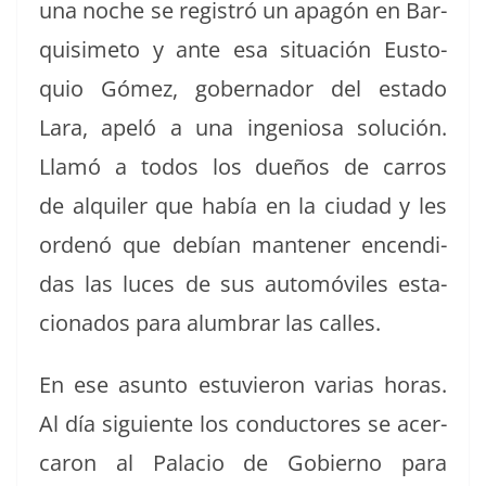
una noche se reg­istró un apagón en Bar­
quisime­to y ante esa situación Eusto­
quio Gómez, gob­er­nador del esta­do
Lara, apeló a una inge­niosa solu­ción.
Llamó a todos los dueños de car­ros
de alquil­er que había en la ciu­dad y les
ordenó que debían man­ten­er encen­di­
das las luces de sus automóviles esta­
ciona­dos para alum­brar las calles.
En ese asun­to estu­vieron varias horas.
Al día sigu­iente los con­duc­tores se acer­
caron al Pala­cio de Gob­ier­no para