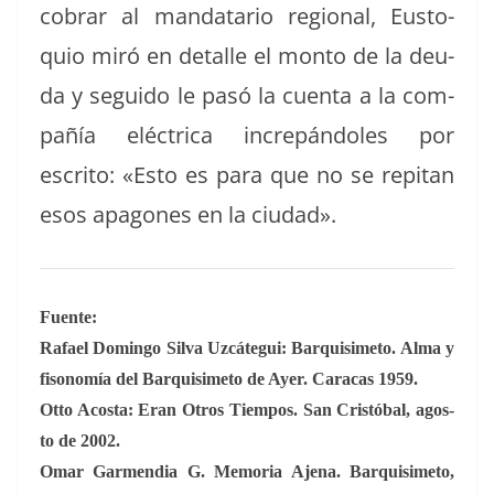
cobrar al man­datario region­al, Eusto­
quio miró en detalle el mon­to de la deu­
da y segui­do le pasó la cuen­ta a la com­
pañía eléc­tri­ca increpán­doles por
escrito: «Esto es para que no se repi­tan
esos apagones en la ciudad».
Fuente:
Rafael Domin­go Sil­va Uzcátegui: Bar­quisime­to. Alma y
fisonomía del Bar­quisime­to de Ayer. Cara­cas 1959.
Otto Acos­ta: Eran Otros Tiem­pos. San Cristóbal, agos­
to de 2002.
Omar Gar­men­dia G. Memo­ria Aje­na. Bar­quisime­to,