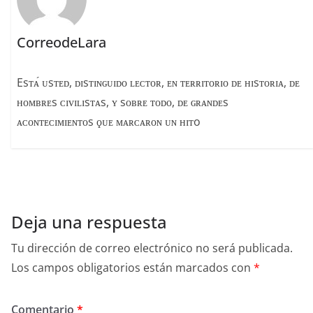
CorreodeLara
Esᴛᴀ́ ᴜsᴛᴇᴅ, ᴅɪsᴛɪɴɢᴜɪᴅᴏ ʟᴇᴄᴛᴏʀ, ᴇɴ ᴛᴇʀʀɪᴛᴏʀɪᴏ ᴅᴇ ʜɪsᴛᴏʀɪᴀ, ᴅᴇ
ʜᴏᴍʙʀᴇs ᴄɪᴠɪʟɪsᴛᴀs, ʏ sᴏʙʀᴇ ᴛᴏᴅᴏ, ᴅᴇ ɢʀᴀɴᴅᴇs
ᴀᴄᴏɴᴛᴇᴄɪᴍɪᴇɴᴛᴏs ϙᴜᴇ ᴍᴀʀᴄᴀʀᴏɴ ᴜɴ ʜɪᴛo
Deja una respuesta
Tu dirección de correo electrónico no será publicada.
Los campos obligatorios están marcados con
*
Comentario
*