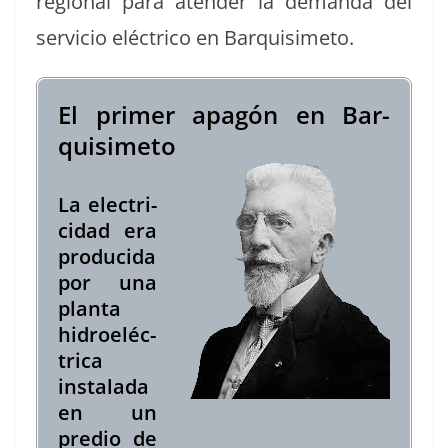
region­al para aten­der la deman­da del
ser­vi­cio eléc­tri­co en Barquisimeto.
El primer apagón en Bar­
quisime­to
La elec­t­ri­
ci­dad era
pro­duci­da
por una
plan­ta
hidroeléc­
tri­ca
insta­l­a­da
en un
pre­dio de