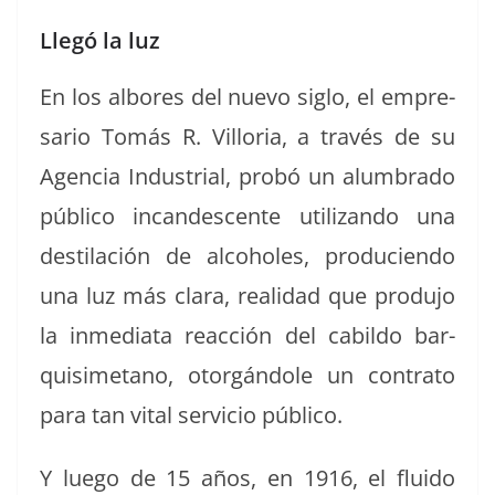
Llegó la luz
En los albores del nue­vo siglo, el empre­
sario Tomás R. Vil­lo­ria, a través de su
Agen­cia Indus­tri­al, probó un alum­bra­do
públi­co incan­des­cente uti­lizan­do una
des­ti­lación de alco­holes, pro­ducien­do
una luz más clara, real­i­dad que pro­du­jo
la inmedi­a­ta reac­ción del cabil­do bar­
quisimetano, otorgán­dole un con­tra­to
para tan vital ser­vi­cio público.
Y luego de 15 años, en 1916, el flu­i­do