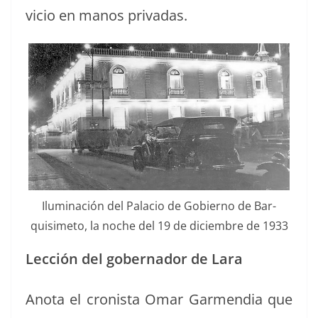
vi­cio en manos privadas.
Ilu­mi­nación del Pala­cio de Gob­ier­no de Bar­
quisime­to, la noche del 19 de diciem­bre de 1933
Lec­ción del gob­er­nador de Lara
Ano­ta el cro­nista Omar Gar­men­dia que