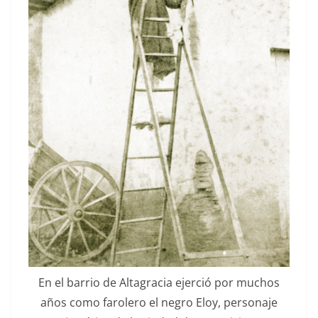
En el bar­rio de Alt­a­gra­cia ejer­ció por muchos
años como farolero el negro Eloy, per­son­aje