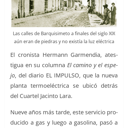
Las calles de Bar­quisime­to a finales del siglo XIX
aún eran de piedras y no existía la luz eléctrica
El cro­nista Her­mann Gar­men­dia, ates­
tigua en su colum­na
El camino y el espe­
jo
, del diario EL IMPULSO, que la nue­va
plan­ta ter­moeléc­tri­ca se ubicó detrás
del Cuar­tel Jac­in­to Lara.
Nueve años más tarde, este ser­vi­cio pro­
duci­do a gas y luego a gasoli­na, pasó a