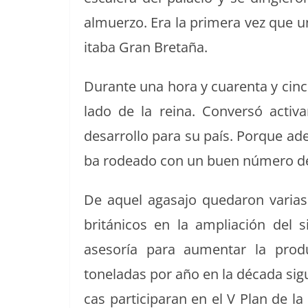
almuer­zo. Era la primera vez que un 
ita­ba Gran Bretaña.
Durante una hora y cuarenta y cin­co 
lado de la reina. Con­ver­só acti­
desar­rol­lo para su país. Porque ade
ba rodea­do con un buen número de 
De aquel agasajo quedaron varias p
británi­cos en la ampliación del s
asesoría para aumen­tar la pro­d
toneladas por año en la déca­da sigu
cas par­tic­i­paran en el V Plan de la