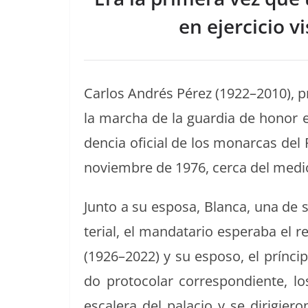
o
s
tir
o
en ejercicio v
k
Car­los Andrés Pérez (1922–2010), p
la mar­cha de la guardia de hon­or es
den­cia ofi­cial de los monar­cas del
noviem­bre de 1976, cer­ca del medi
Jun­to a su esposa, Blan­ca, una de su
te­r­i­al, el man­datario esper­a­ba el 
(1926–2022) y su esposo, el príncip
do pro­to­co­lar cor­re­spon­di­ente
escalera del pala­cio y se dirigier