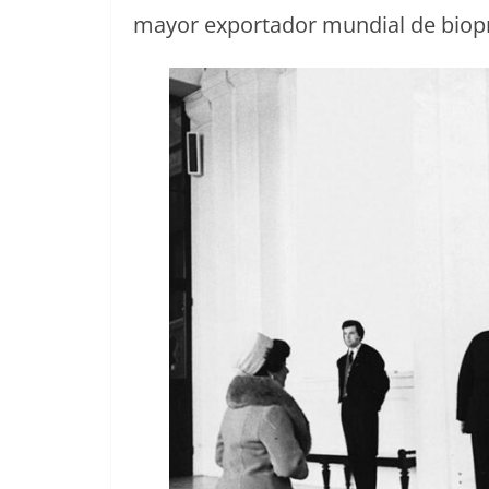
may­or expor­ta­dor mundi­al de bio