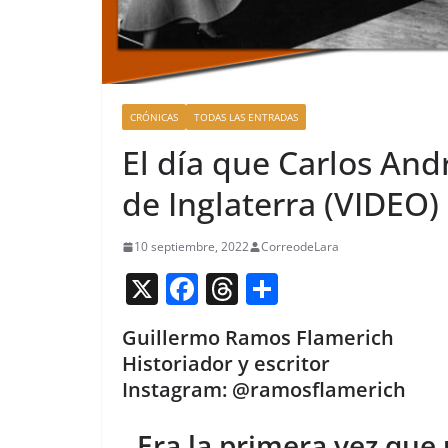
CRÓNICAS
TODAS LAS ENTRADAS
El día que Carlos Andr
de Inglaterra (VIDEO)
10 septiembre, 2022
CorreodeLara
X
F
T
C
a
h
o
Guillermo Ramos Flamerich
c
re
m
Historiador y escritor
e
a
p
Instagram: @ramosflamerich
b
d
ar
Era la primera vez que