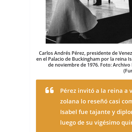
Carlos Andrés Pérez, presidente de Venez
en el Palacio de Buckingham por la reina Is
de noviembre de 1976. Foto: Archivo 
(Fu
Pérez invitó a la reina a v
zolana lo reseñó casi co
Isabel fue tajante y diplom
luego de su vigési­mo quin