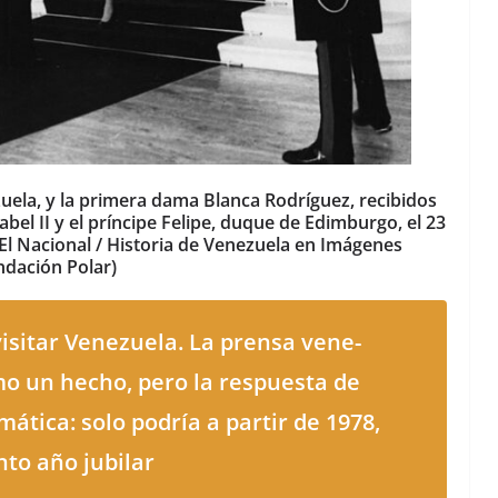
uela, y la primera dama Blanca Rodríguez, recibidos
abel II y el príncipe Felipe, duque de Edimburgo, el 23
El Nacional / Historia de Venezuela en Imágenes
ndación Polar)
is­i­tar Venezuela. La pren­sa vene­
mo un hecho, pero la respues­ta de
áti­ca: solo podría a par­tir de 1978,
­to año jubilar