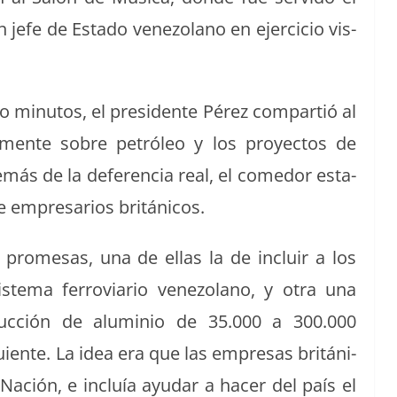
jefe de Esta­do vene­zolano en ejer­ci­cio vis­
min­u­tos, el pres­i­dente Pérez com­par­tió al
va­mente sobre petróleo y los proyec­tos de
más de la def­er­en­cia real, el come­dor esta­
empre­sar­ios británicos.
rome­sas, una de ellas la de incluir a los
is­tema fer­roviario vene­zolano, y otra una
uc­ción de alu­minio de 35.000 a 300.000
­iente. La idea era que las empre­sas británi­
 Nación, e incluía ayu­dar a hac­er del país el