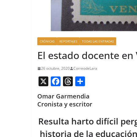
CRÓNICAS
REPORTAJES
TODAS LAS ENTRADAS
El estado docente en
26 octubre, 2020
CorreodeLara
X
F
T
C
a
h
o
Omar Garmendia
c
re
m
Cronista y escritor
e
a
p
b
d
ar
Resulta harto difícil per
o
s
tir
historia de la educació