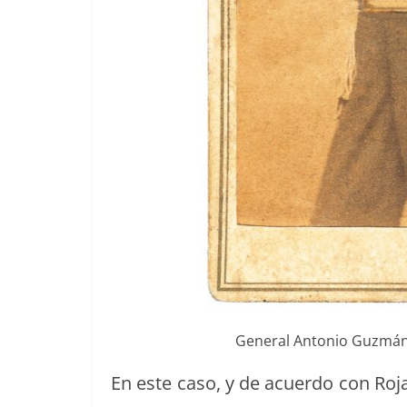
Gen­er­al Anto­nio Guzmán 
En este caso, y de acuer­do con Rojas