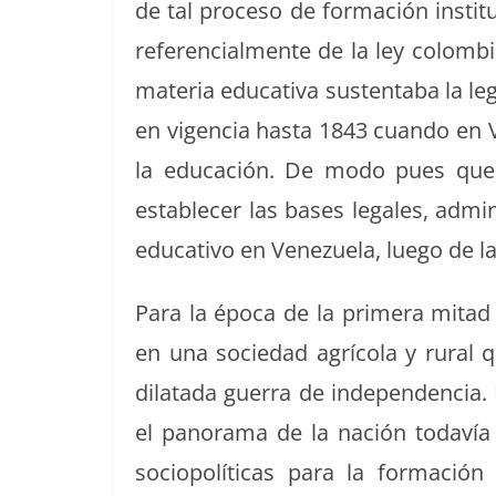
de tal pro­ce­so de for­ma­ción insti­
ref­er­en­cial­mente de la ley colom­
mate­ria educa­ti­va sus­tenta­ba la le
en vigen­cia has­ta 1843 cuan­do en 
la edu­cación. De modo pues que e
estable­cer las bases legales, admin­i
educa­ti­vo en Venezuela, luego de l
Para la época de la primera mitad 
en una sociedad agrí­co­la y rur­al
dilata­da guer­ra de inde­pen­den­cia.
el panora­ma de la nación todavía n
sociopolíti­cas para la for­ma­ció