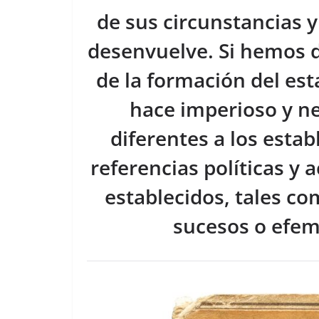
o
de sus circunstancias y
k
desenvuelve. Si hemos 
de la formación del es
hace imperioso y nec
diferentes a los estab
referencias políticas y 
establecidos, tales co
sucesos o efe