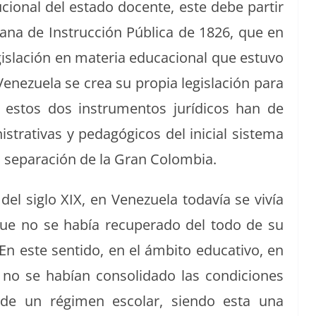
tu­cional del esta­do docente, este debe par­tir
biana de Instruc­ción Públi­ca de 1826, que en
g­is­lación en mate­ria edu­ca­cional que estu­vo
Venezuela se crea su propia leg­is­lación para
stos dos instru­men­tos jurídi­cos han de
s­tra­ti­vas y pedagógi­cos del ini­cial sis­tema
a sep­a­ración de la Gran Colombia.
del siglo XIX, en Venezuela todavía se vivía
 que no se había recu­per­a­do del todo de su
 En este sen­ti­do, en el ámbito educa­ti­vo, en
o se habían con­sol­i­da­do las condi­ciones
n de un rég­i­men esco­lar, sien­do esta una