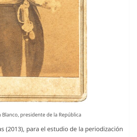
Blan­co, pres­i­dente de la República
 (2013), para el estu­dio de la peri­odización