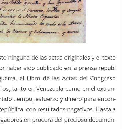
 ningu­na de las actas orig­i­nales y el tex­to
 haber sido pub­li­ca­do en la pren­sa repub­l
guer­ra, el Libro de las Actas del Con­gre­so
años, tan­to en Venezuela como en el extran­
r­tido tiem­po, esfuer­zo y dinero para encon­
Repúbli­ca, con resul­ta­dos neg­a­tivos. Has­ta a
­ti­gadores en procu­ra del pre­cioso doc­u­men­