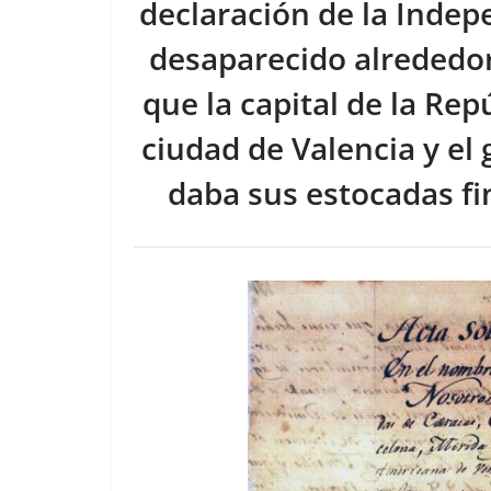
o
s
tir
declaración de la Inde
o
desaparecido alrededor
k
que la capital de la Rep
ciudad de Valencia y e
daba sus estocadas fi