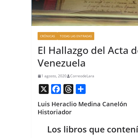
CRÓNICAS
TODAS LAS ENTRADAS
El Hallazgo del Acta
Venezuela
1 agosto, 2020
CorreodeLara
X
F
T
C
a
h
o
Luis Heraclio Medina Canelón
c
re
m
Historiador
e
a
p
b
d
ar
Los libros que contení