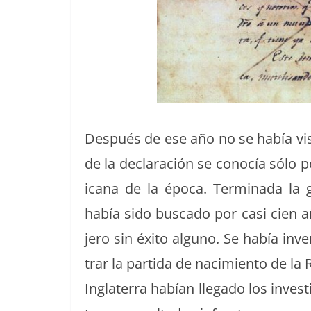
Después de ese año no se había vis­to
de la declaración se conocía sólo por
i­cana de la época. Ter­mi­na­da la 
había sido bus­ca­do por casi cien 
jero sin éxi­to alguno. Se había inve
trar la par­ti­da de nacimien­to de la 
Inglater­ra habían lle­ga­do los inves