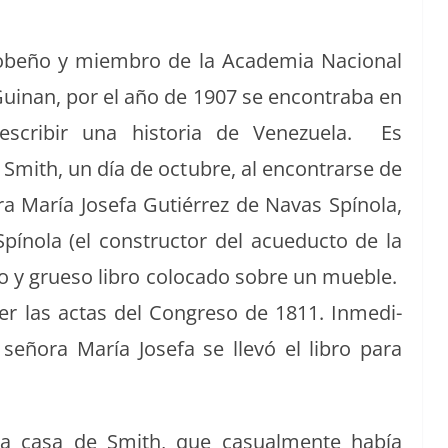
rabobeño y miem­bro de la Acad­e­mia Nacional
z Guinan, por el año de 1907 se encon­tra­ba en
 escribir una his­to­ria de Venezuela. Es
 Smith, un día de octubre, al encon­trarse de
ra María Jose­fa Gutiér­rez de Navas Spíno­la,
píno­la (el con­struc­tor del acue­duc­to de la
jo y grue­so libro colo­ca­do sobre un mue­ble.
ver las actas del Con­gre­so de 1811. Inmedi­
seño­ra María Jose­fa se llevó el libro para
a casa de Smith, que casual­mente había