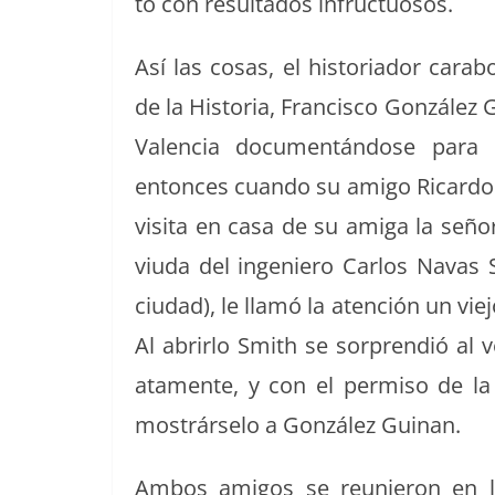
to con resul­ta­dos infructuosos.
Así las cosas, el his­to­ri­ador ca
de la His­to­ria, Fran­cis­co Gonzále
Valen­cia doc­u­men­tán­dose para
entonces cuan­do su ami­go Ricar­do
visi­ta en casa de su ami­ga la seño­
viu­da del inge­niero Car­los Navas S
ciu­dad), le llamó la aten­ción un vie
Al abrir­lo Smith se sor­prendió al 
ata­mente, y con el per­miso de la 
mostrárse­lo a González Guinan.
Ambos ami­gos se reunieron en l