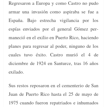
Regre­saron a Europa y como Cas­tro no pudo
armar una invasión como aspira­ba se fue a
España. Bajo estrecha vig­i­lan­cia por los
espías envi­a­dos por el gen­er­al Gómez per­
maneció en el exilio en Puer­to Rico, hacien­do
planes para regre­sar al poder, ninguno de los
cuales tuvo éxi­to. Cas­tro murió el 4 de
diciem­bre de 1924 en San­turce, tras 16 años
exilado.
Sus restos reposaron en el cemente­rio de San
Juan de Puer­to Rico has­ta el 25 de mayo de
1975 cuan­do fueron repa­tri­a­dos e inhu­ma­dos