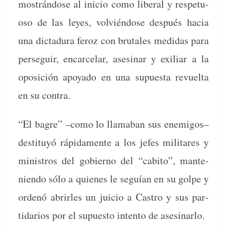
mostrán­dose al ini­cio como lib­er­al y respetu­
oso de las leyes, volvién­dose después hacia
una dic­tadu­ra fer­oz con bru­tales medi­das para
perseguir, encar­ce­lar, asesinar y exil­iar a la
oposi­ción apoy­a­do en una supues­ta revuelta
en su contra.
“El bagre” –como lo llam­a­ban sus ene­mi­gos–
des­ti­tuyó ráp­i­da­mente a los jefes mil­itares y
min­istros del gob­ier­no del “cabito”, man­te­
nien­do sólo a quienes le seguían en su golpe y
ordenó abrir­les un juicio a Cas­tro y sus par­
tidar­ios por el supuesto inten­to de asesinarlo.