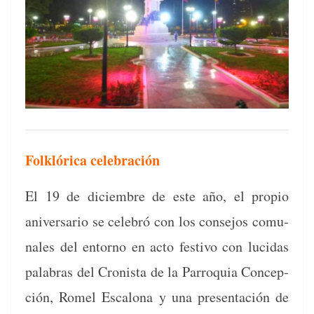
Folklórica celebración
El 19 de diciem­bre de este año, el pro­pio
aniver­sario se cele­bró con los con­se­jos comu­
nales del entorno en acto fes­ti­vo con luci­das
pal­abras del Cro­nista de la Par­ro­quia Con­cep­
ción, Romel Escalona y una pre­sentación de