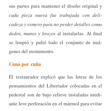
sus partes para man­ten­er el dis­eño orig­i­nal y
cada pieza nue­va fue tra­ba­ja­da con del­i­
cadeza y esmero para no perder detalles como
dedos, manos y bra­zos
al insta­lar­las. Al final
se limpió y pulió todo el con­jun­to de imá­
genes del monumento.
Cuna por cuña
El restau­rador explicó que las letras de los
pen­samien­tos del Lib­er­ta­dor colo­cadas en el
pedestal son de bajo relieve insta­l­adas medi­
ante leve per­foración en el már­mol para evi­tar