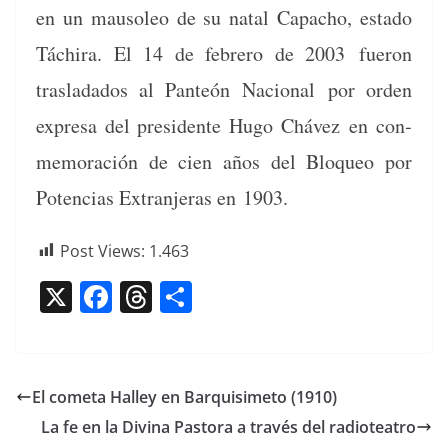
en un mau­soleo de su natal Capa­cho, esta­do
Táchi­ra. El 14 de febrero de 2003 fueron
traslada­dos al Pan­teón Nacional por orden
expre­sa del pres­i­dente Hugo Chávez en con­
mem­o­ración de cien años del Blo­queo por
Poten­cias Extran­jeras en 1903.
Post Views:
1.463
X
F
T
C
a
h
o
c
re
m
e
a
p
El cometa Halley en Barquisimeto (1910)
b
d
ar
La fe en la Divina Pastora a través del radioteatro