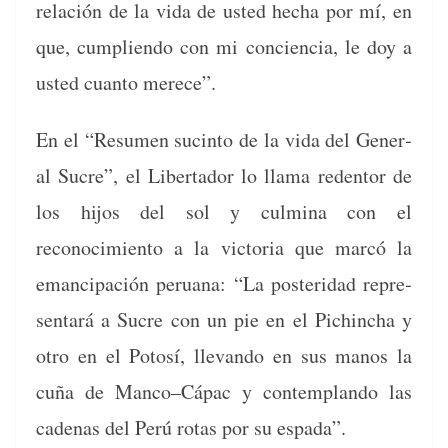
relación de la vida de ust­ed hecha por mí, en
que, cumplien­do con mi con­cien­cia, le doy a
ust­ed cuan­to merece”.
En el “Resumen sucin­to de la vida del Gen­er­
al Sucre”, el Lib­er­ta­dor lo lla­ma reden­tor de
los hijos del sol y cul­mi­na con el
reconocimien­to a la vic­to­ria que mar­có la
eman­ci­pación peru­a­na: “La pos­teri­dad rep­re­
sen­tará a Sucre con un pie en el Pich­in­cha y
otro en el Poto­sí, lle­van­do en sus manos la
cuña de Manco–Cápac y con­tem­p­lan­do las
cade­nas del Perú rotas por su espada”.