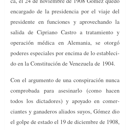
ca, el 24 de noviem­bre de 1908 Gómez quedó
encar­ga­do de la pres­i­den­cia por el via­je del
pres­i­dente en fun­ciones y aprovechan­do la
sal­i­da de Cipri­ano Cas­tro a tratamien­to y
operación médi­ca en Ale­ma­nia, se otorgó
poderes espe­ciales por enci­ma de lo estable­ci­
do en la Con­sti­tu­ción de Venezuela de 1904.
Con el argu­men­to de una con­spir­ación nun­ca
com­pro­ba­da para asesinarlo (como hacen
todos los dic­ta­dores) y apoy­a­do en com­er­
ciantes y ganaderos ali­a­dos suyos, Gómez dio
el golpe de esta­do el 19 de diciem­bre de 1908,