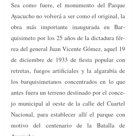
Sea como fuere, el mon­u­men­to del Par­que
Ayacu­cho no volverá a ser como el orig­i­nal, la
obra más impor­tante inau­gu­ra­da en Bar­
quisime­to por los 25 años de la dic­tadu­ra fér­
rea del gen­er­al Juan Vicente Gómez, aquel 19
de diciem­bre de 1933 de fies­ta pop­u­lar con
retre­tas, fue­gos arti­fi­ciales y la algar­abía de
los bar­quisimetanos con­cen­tra­dos en lo que
antes fuera un ter­reno des­ti­na­do por el con­ce­
jo munic­i­pal al oeste de la calle del Cuar­tel
Nacional, para estable­cer allí el par­que con
moti­vo del cen­te­nario de la Batal­la de