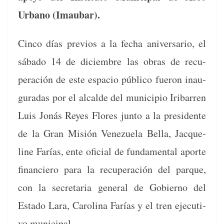
Urbano
(Imaubar)
.
Cin­co días pre­vios a la fecha aniver­sario, el
sába­do 14 de diciem­bre las obras de recu­
peración de este espa­cio públi­co fueron inau­
gu­radas por el alcalde del munici­pio Irib­ar­ren
Luis Jonás Reyes Flo­res jun­to a la pres­i­dente
de la Gran Mis­ión Venezuela Bel­la, Jacque­
line Farías, ente ofi­cial de fun­da­men­tal aporte
financiero para la recu­peración del par­que,
con la sec­re­taria gen­er­al de Gob­ier­no del
Esta­do Lara, Car­oli­na Farías y el tren ejec­u­ti­
vo municipal.