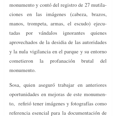
mon­u­men­to y con­tó del reg­istro de 27 muti­la­
ciones en las imá­genes (cabeza, bra­zos,
manos, trompe­ta, armas, el escu­do) eje­cu­
tadas por ván­da­los igno­rantes quienes
aprovecha­dos de la desidia de las autori­dades
y la nula vig­i­lan­cia en el par­que y su entorno
cometieron la pro­fanación bru­tal del
monumento.
Sosa, quien ase­guró tra­ba­jar en ante­ri­ores
opor­tu­nidades en mejo­ras de este mon­u­men­
to, refir­ió ten­er imá­genes y fotografías como
ref­er­en­cia esen­cial para la doc­u­mentación de