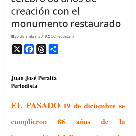
creación con el
monumento restaurado
26 diciembre, 2019
CorreodeLara
X
F
T
C
a
h
o
c
re
m
e
a
p
Juan José Peralta
Periodista
b
d
ar
o
s
tir
EL PASADO
19 de diciembre se
o
k
cumplieron 86 años de la