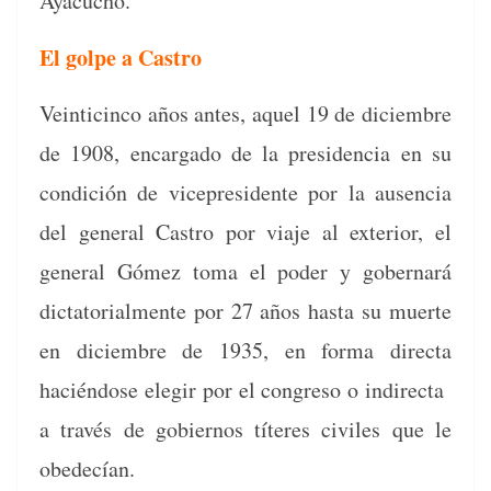
Ayacucho.
El golpe a Castro
Vein­ticin­co años antes, aquel 19 de diciem­bre
de 1908, encar­ga­do de la pres­i­den­cia en su
condi­ción de vicepres­i­dente por la ausen­cia
del gen­er­al Cas­tro por via­je al exte­ri­or, el
gen­er­al Gómez toma el poder y gob­ernará
dic­ta­to­rial­mente por 27 años has­ta su muerte
en diciem­bre de 1935, en for­ma direc­ta
hacién­dose ele­gir por el con­gre­so o indi­rec­ta
a través de gob­ier­nos títeres civiles que le
obedecían.