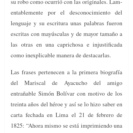
su robo como ocur­rió con las orig­i­nales. Lam­
en­ta­ble­mente por el desconocimien­to del
lengua­je y su escrit­u­ra unas pal­abras fueron
escritas con mayús­cu­las y de may­or tamaño a
las otras en una capri­chosa e injus­ti­fi­ca­da
como inex­plic­a­ble man­era de destacarlas.
Las fras­es pertenecen a la primera biografía
del Mariscal de Ayacu­cho del ami­go
entrañable Simón Bolí­var con moti­vo de los
trein­ta años del héroe y así se lo hizo saber en
car­ta fecha­da en Lima el 21 de febrero de
1825: “Aho­ra mis­mo se está imprim­ien­do una