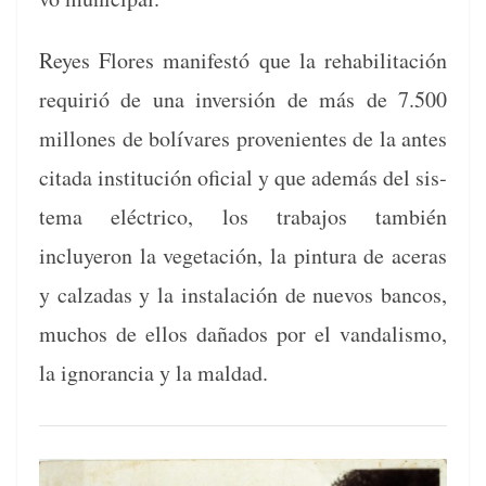
Reyes Flo­res man­i­festó que la reha­bil­itación
requir­ió de una inver­sión de más de 7.500
mil­lones de bolí­vares prove­nientes de la antes
cita­da insti­tu­ción ofi­cial y que además del sis­
tema eléc­tri­co, los tra­ba­jos tam­bién
incluyeron la veg­etación, la pin­tu­ra de aceras
y calzadas y la insta­lación de nuevos ban­cos,
muchos de ellos daña­dos por el van­dal­is­mo,
la igno­ran­cia y la maldad.