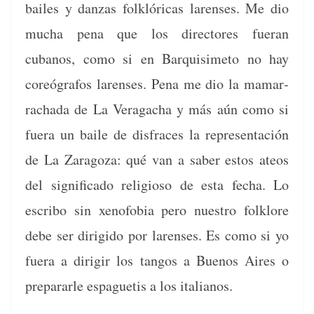
bailes y dan­zas folk­lóri­c­as larens­es. Me dio
mucha pena que los direc­tores fuer­an
cubanos, como si en Bar­quisime­to no hay
coreó­grafos larens­es. Pena me dio la mamar­
racha­da de La Ver­a­gacha y más aún como si
fuera un baile de dis­fraces la rep­re­sentación
de La Zaragoza: qué van a saber estos ateos
del sig­nifi­ca­do reli­gioso de esta fecha. Lo
escri­bo sin xeno­fo­bia pero nue­stro folk­lore
debe ser dirigi­do por larens­es. Es como si yo
fuera a diri­gir los tan­gos a Buenos Aires o
preparar­le espaguetis a los italianos.