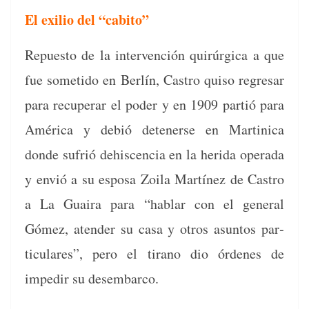
El exilio del “cabito”
Repuesto de la inter­ven­ción quirúr­gi­ca a que
fue someti­do en Berlín, Cas­tro quiso regre­sar
para recu­per­ar el poder y en 1909 par­tió para
Améri­ca y debió deten­erse en Mar­tini­ca
donde sufrió dehis­cen­cia en la heri­da oper­a­da
y envió a su esposa Zoila Martínez de Cas­tro
a La Guaira para “hablar con el gen­er­al
Gómez, aten­der su casa y otros asun­tos par­
tic­u­lares”, pero el tira­no dio órdenes de
impedir su desembarco.