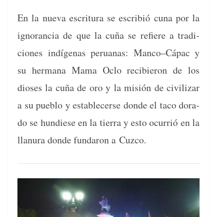
En la nue­va escrit­u­ra se escribió cuna por la
igno­ran­cia de que la cuña se refiere a tradi­
ciones indí­ge­nas peru­a­nas: Manco–Cápac y
su her­mana Mama Oclo reci­bieron de los
dios­es la cuña de oro y la mis­ión de civ­i­lizar
a su pueblo y estable­cerse donde el taco dora­
do se hundiese en la tier­ra y esto ocur­rió en la
lla­nu­ra donde fun­daron a Cuzco.