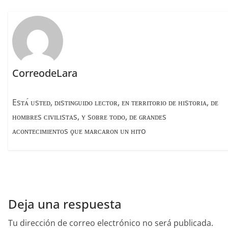
o
s
tir
o
k
CorreodeLara
Esᴛᴀ́ ᴜsᴛᴇᴅ, ᴅɪsᴛɪɴɢᴜɪᴅᴏ ʟᴇᴄᴛᴏʀ, ᴇɴ ᴛᴇʀʀɪᴛᴏʀɪᴏ ᴅᴇ ʜɪsᴛᴏʀɪᴀ, ᴅᴇ
ʜᴏᴍʙʀᴇs ᴄɪᴠɪʟɪsᴛᴀs, ʏ sᴏʙʀᴇ ᴛᴏᴅᴏ, ᴅᴇ ɢʀᴀɴᴅᴇs
ᴀᴄᴏɴᴛᴇᴄɪᴍɪᴇɴᴛᴏs ϙᴜᴇ ᴍᴀʀᴄᴀʀᴏɴ ᴜɴ ʜɪᴛo
Deja una respuesta
Tu dirección de correo electrónico no será publicada.