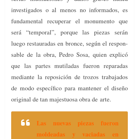
inves­ti­ga­dos o al menos no infor­ma­dos, es
fun­da­men­tal recu­per­ar el mon­u­men­to que
será “tem­po­ral”, porque las piezas serán
luego restau­radas en bronce, según el respon­
s­able de la obra, Pedro Sosa, quien explicó
que las partes muti­ladas fueron reparadas
medi­ante la reposi­ción de tro­zos tra­ba­ja­dos
de modo especí­fi­co para man­ten­er el dis­eño
orig­i­nal de tan majes­tu­osa obra de arte.
Las nuevas piezas fueron
mold­eadas y vaci­adas en