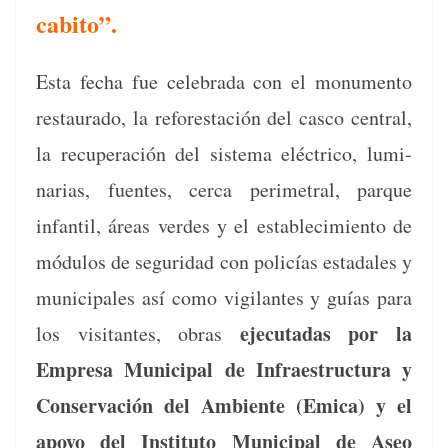
cabito”.
Esta fecha fue cel­e­bra­da con el mon­u­men­to
restau­ra­do, la refor­estación del cas­co cen­tral,
la recu­peración del sis­tema eléc­tri­co, lumi­
nar­ias, fuentes, cer­ca perime­tral, par­que
infan­til, áreas verdes y el establec­imien­to de
módu­los de seguri­dad con policías estadales y
munic­i­pales así como vig­i­lantes y guías para
eje­cu­tadas por la
los vis­i­tantes, obras
Empre­sa Munic­i­pal de Infraestruc­tura y
Con­ser­vación del Ambi­ente (Emi­ca) y el
apoyo del Insti­tu­to Munic­i­pal de Aseo