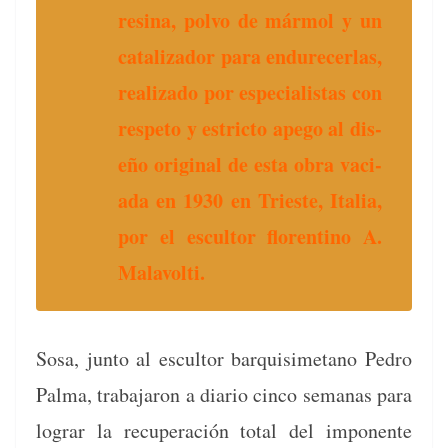
resina, pol­vo de már­mol y un
catal­izador para endure­cer­las,
real­iza­do por espe­cial­is­tas con
respeto y estric­to apego al dis­
eño orig­i­nal de esta obra vaci­
a­da en 1930 en Tri­este, Italia,
por el escul­tor flo­renti­no A.
Mala­volti
.
Sosa, jun­to al escul­tor bar­quisimetano Pedro
Pal­ma, tra­ba­jaron a diario cin­co sem­anas para
lograr la recu­peración total del impo­nente