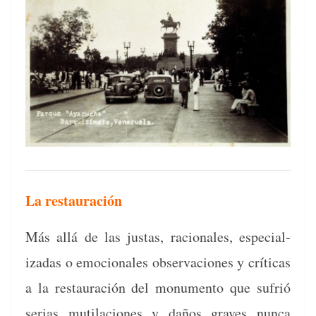
La restauración
Más allá de las jus­tas, racionales, espe­cial­
izadas o emo­cionales obser­va­ciones y críti­cas
a la restau­ración del mon­u­men­to que sufrió
serias muti­la­ciones y daños graves nun­ca