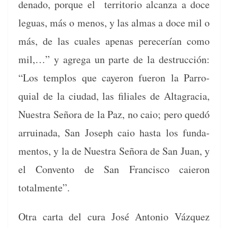
de­na­do, porque el ter­ri­to­rio alcan­za a doce
leguas, más o menos, y las almas a doce mil o
más, de las cuales ape­nas pere­cerían como
mil,…” y agre­ga un parte de la destruc­ción:
“Los tem­p­los que cayeron fueron la Par­ro­
quial de la ciu­dad, las fil­iales de Alt­a­gra­cia,
Nues­tra Seño­ra de la Paz, no caio; pero quedó
arru­ina­da, San Joseph caio has­ta los fun­da­
men­tos, y la de Nues­tra Seño­ra de San Juan, y
el Con­ven­to de San Fran­cis­co caieron
totalmente”.
Otra car­ta del cura José Anto­nio Vázquez