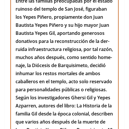
Entre las famil­ias pre­ocu­padas por el esta­do
ruinoso del tem­p­lo de San José, fig­ura­ban
los Yepes Piñero, propi­a­mente don Juan
Bautista Yepes Piñero y su hijo may­or Juan
Bautista Yepes Gil, apor­tan­do gen­erosos
dona­tivos para la recon­struc­ción de la der­
rui­da infraestruc­tura reli­giosa, por tal razón,
muchos años después, como sen­ti­do hom­e­
na­je, la Dióce­sis de Bar­quisime­to, decidió
inhu­mar los restos mor­tales de ambos
caballeros en el tem­p­lo, acto solo reser­va­do
para per­son­al­i­dades públi­cas o reli­giosas.
Según los inves­ti­gadores Gher­si Gil y Yepes
Azpar­ren, autores del libro: La His­to­ria de la
famil­ia Gil des­de la época colo­nial, describen
que var­ios años después de la muerte de