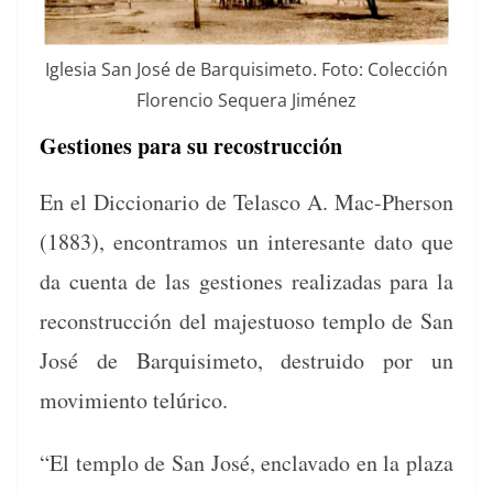
Igle­sia San José de Bar­quisime­to. Foto: Colec­ción
Flo­ren­cio Sequera Jiménez
Gestiones para su recostrucción
En el Dic­cionario de Telas­co A. Mac-Pher­son
(1883), encon­tramos un intere­sante dato que
da cuen­ta de las ges­tiones real­izadas para la
recon­struc­ción del majes­tu­oso tem­p­lo de San
José de Bar­quisime­to, destru­i­do por un
movimien­to telúrico.
“El tem­p­lo de San José, enclava­do en la plaza