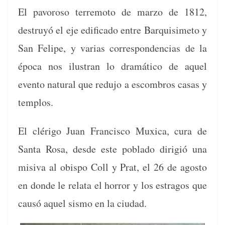
El pavoroso ter­re­mo­to de mar­zo de 1812,
destruyó el eje edi­fi­ca­do entre Bar­quisime­to y
San Felipe, y varias cor­re­spon­den­cias de la
época nos ilus­tran lo dramáti­co de aquel
even­to nat­ur­al que redu­jo a escom­bros casas y
templos.
El cléri­go Juan Fran­cis­co Mux­i­ca, cura de
San­ta Rosa, des­de este pobla­do dirigió una
misi­va al obis­po Coll y Prat, el 26 de agos­to
en donde le rela­ta el hor­ror y los estra­gos que
causó aquel sis­mo en la ciudad.