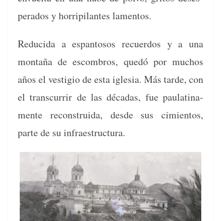
per­a­dos y hor­rip­i­lantes lamentos.
Reduci­da a espan­tosos recuer­dos y a una
mon­taña de escom­bros, quedó por muchos
años el ves­ti­gio de esta igle­sia. Más tarde, con
el tran­scur­rir de las décadas, fue pau­lati­na­
mente recon­stru­i­da, des­de sus cimien­tos,
parte de su infraestructura.