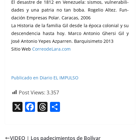
El desas­tre de 1812 en Venezuela: sis­mos, vul­ner­a­bil­i­
dades y una patria no tan boba. Roge­lio Altez. Fun­
dación Empre­sas Polar. Cara­cas, 2006
La His­to­ria de la famil­ia Gil des­de la época colo­nial y su
descen­den­cia has­ta hoy. Mar­co Anto­nio Gher­si Gil y
José Anto­nio Yepes Azpar­ren. Bar­quisime­to 2013
Sitio Web
CorreodeLara.com
Pub­li­ca­do en Diario EL IMPULSO
Post Views:
3.357
X
F
T
C
a
h
o
c
re
m
e
a
p
VIDEO | Los padecimientos de Bolívar