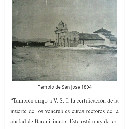
Tem­p­lo de San José 1894
“Tam­bién diri­jo a V. S. I. la cer­ti­fi­cación de la
muerte de los ven­er­a­bles curas rec­tores de la
ciu­dad de Bar­quisime­to. Esto está muy des­or­