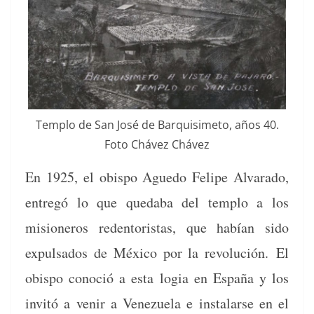
Tem­p­lo de San José de Bar­quisime­to, años 40.
Foto Chávez Chávez
En 1925, el obis­po Ague­do Felipe Alvara­do,
entregó lo que qued­a­ba del tem­p­lo a los
misioneros reden­toris­tas, que habían sido
expul­sa­dos de Méx­i­co por la rev­olu­ción.
El
obis­po cono­ció a esta logia en España y los
invitó a venir a Venezuela e insta­larse en el