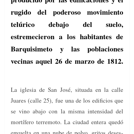
rugido del poderoso movimiento
telúrico debajo del suelo,
estremecieron a los habitantes de
Barquisimeto y las poblaciones
vecinas aquel 26 de marzo de 1812.
La igle­sia de San José, situ­a­da en la calle
Juares (calle 25),
fue una de los edi­fi­cios que
se vino aba­jo con la mis­ma inten­si­dad del
mortífero ter­re­mo­to. La ciu­dad entera quedó
envuelta en una nube de pol­vo, gri­tos deses­