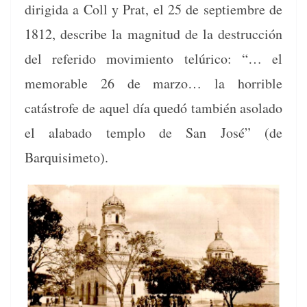
dirigi­da a Coll y Prat, el 25 de sep­tiem­bre de
1812, describe la mag­ni­tud de la destruc­ción
del referi­do movimien­to telúri­co: “… el
mem­o­rable 26 de mar­zo… la hor­ri­ble
catástrofe de aquel día quedó tam­bién aso­la­do
el alaba­do tem­p­lo de San José” (de
Barquisimeto).