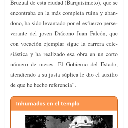
Bruzual de esta ciu­dad (Bar­quisime­to), que se
encon­tra­ba en la más com­ple­ta ruina y aban­
dono, ha sido lev­an­ta­do por el esfuer­zo per­se­
ver­ante del joven Diá­cono Juan Fal­cón, que
con vocación ejem­plar sigue la car­rera ecle­
siás­ti­ca y ha real­iza­do esa obra en un cor­to
número de meses. El Gob­ier­no del Esta­do,
aten­di­en­do a su jus­ta súpli­ca le dio el aux­ilio
de que he hecho referencia”.
Inhu­ma­dos en el templo