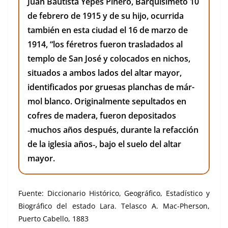
Juan Bautista Yepes Piñero, Bar­quisime­to 10
de febrero de 1915 y de su hijo, ocur­ri­da
tam­bién en esta ciu­dad el 16 de mar­zo de
1914, “los féret­ros fueron traslada­dos al
tem­p­lo de San José y colo­ca­dos en nichos,
situ­a­dos a ambos lados del altar may­or,
iden­ti­fi­ca­dos por grue­sas plan­chas de már­
mol blan­co. Orig­i­nal­mente sepul­ta­dos en
cofres de madera, fueron deposi­ta­dos
‑muchos años después, durante la refac­ción
de la igle­sia años‑, bajo el sue­lo del altar
may­or.
Fuente: Dic­cionario Históri­co, Geográ­fi­co, Estadís­ti­co y
Biográ­fi­co del esta­do Lara. Telas­co A. Mac-Pher­son,
Puer­to Cabel­lo, 1883