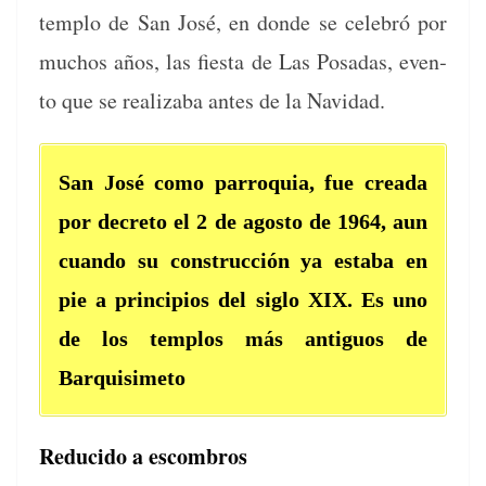
tem­p­lo de San José, en donde se cele­bró por
muchos años, las fies­ta de Las Posadas, even­
to que se real­iz­a­ba antes de la Navidad.
San José como par­ro­quia, fue crea­da
por decre­to el 2 de agos­to de 1964, aun
cuan­do su con­struc­ción ya esta­ba en
pie a prin­ci­p­ios del siglo XIX. Es uno
de los tem­p­los más antigu­os de
Barquisimeto
Reducido a escombros