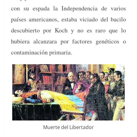
con su espa­da la Inde­pen­den­cia de var­ios
país­es amer­i­canos, esta­ba vici­a­do del baci­lo
des­cu­bier­to por Koch y no es raro que lo
hubiera alcan­zara por fac­tores genéti­cos o
con­t­a­m­i­nación primaria.
Muerte del Libertador