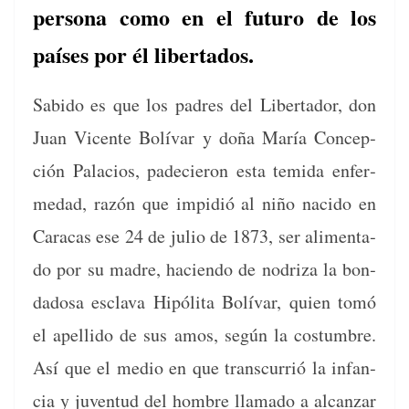
persona como en el futuro de los
países por él libertados.
Sabido es que los padres del Lib­er­ta­dor, don
Juan Vicente Bolí­var y doña María Con­cep­
ción Pala­cios, padecieron esta temi­da enfer­
medad, razón que impidió al niño naci­do en
Cara­cas ese 24 de julio de 1873, ser ali­men­ta­
do por su madre, hacien­do de nodriza la bon­
da­dosa escla­va Hipóli­ta Bolí­var, quien tomó
el apel­li­do de sus amos, según la cos­tum­bre.
Así que el medio en que tran­scur­rió la infan­
cia y juven­tud del hom­bre lla­ma­do a alcan­zar