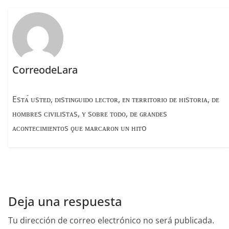
k
CorreodeLara
Esᴛᴀ́ ᴜsᴛᴇᴅ, ᴅɪsᴛɪɴɢᴜɪᴅᴏ ʟᴇᴄᴛᴏʀ, ᴇɴ ᴛᴇʀʀɪᴛᴏʀɪᴏ ᴅᴇ ʜɪsᴛᴏʀɪᴀ, ᴅᴇ
ʜᴏᴍʙʀᴇs ᴄɪᴠɪʟɪsᴛᴀs, ʏ sᴏʙʀᴇ ᴛᴏᴅᴏ, ᴅᴇ ɢʀᴀɴᴅᴇs
ᴀᴄᴏɴᴛᴇᴄɪᴍɪᴇɴᴛᴏs ϙᴜᴇ ᴍᴀʀᴄᴀʀᴏɴ ᴜɴ ʜɪᴛo
Deja una respuesta
Tu dirección de correo electrónico no será publicada.