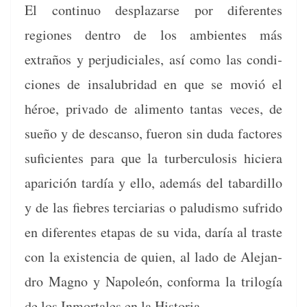
El con­tin­uo desplazarse por difer­entes
regiones den­tro de los ambi­entes más
extraños y per­ju­di­ciales, así como las condi­
ciones de insalu­bri­dad en que se movió el
héroe, pri­va­do de ali­men­to tan­tas veces, de
sueño y de des­can­so, fueron sin duda fac­tores
sufi­cientes para que la turber­cu­lo­sis hiciera
apari­ción tardía y ello, además del tabardil­lo
y de las fiebres ter­cia­rias o palud­is­mo sufri­do
en difer­entes eta­pas de su vida, daría al traste
con la exis­ten­cia de quien, al lado de Ale­jan­
dro Mag­no y Napoleón, con­for­ma la trilogía
de los Inmor­tales en la Historia.