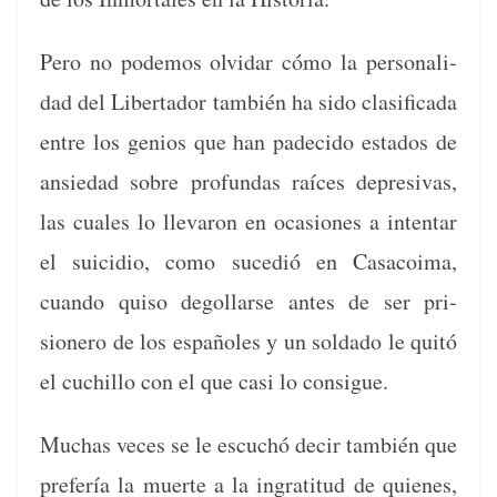
Pero no podemos olvi­dar cómo la per­son­al­i­
dad del Lib­er­ta­dor tam­bién ha sido clasi­fi­ca­da
entre los genios que han pade­ci­do esta­dos de
ansiedad sobre pro­fun­das raíces depre­si­vas,
las cuales lo lle­varon en oca­siones a inten­tar
el sui­cidio, como sucedió en Casacoima,
cuan­do quiso degol­larse antes de ser pri­
sionero de los españoles y un sol­da­do le quitó
el cuchil­lo con el que casi lo consigue.
Muchas veces se le escuchó decir tam­bién que
prefer­ía la muerte a la ingrat­i­tud de quienes,