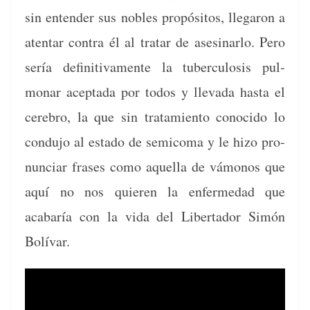
sin enten­der sus nobles propósi­tos, lle­garon a
aten­tar con­tra él al tratar de asesinarlo. Pero
sería defin­i­ti­va­mente la tuber­cu­lo­sis pul­
monar acep­ta­da por todos y lle­va­da has­ta el
cere­bro, la que sin tratamien­to cono­ci­do lo
con­du­jo al esta­do de semi­co­ma y le hizo pro­
nun­ciar fras­es como aque­l­la de vámonos que
aquí no nos quieren la enfer­medad que
acabaría con la vida del Lib­er­ta­dor Simón
Bolívar.