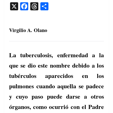
X
F
T
C
a
h
o
c
re
m
e
a
p
Virgilio A. Olano
b
d
ar
o
s
tir
o
La tuberculosis, enfermedad a la
k
que se dio este nombre debido a los
tubérculos aparecidos en los
pulmones cuando aquella se padece
y cuyo paso puede darse a otros
órganos, como ocurrió con el Padre