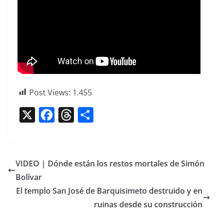
Post Views:
1.455
X
F
T
C
a
h
o
c
re
m
e
a
p
VIDEO | Dónde están los restos mortales de Simón
b
d
ar
Bolívar
o
s
tir
El templo San José de Barquisimeto destruido y en
o
ruinas desde su construcción