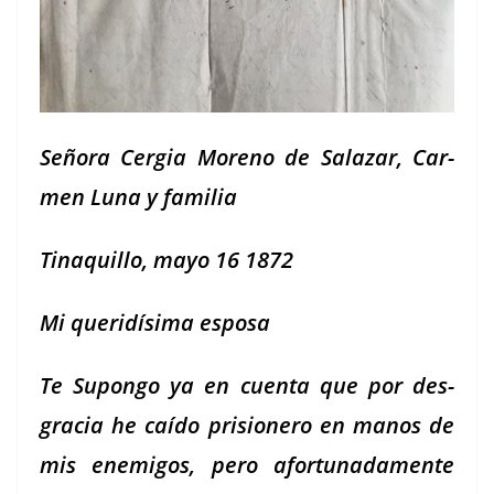
Seño­ra Cer­gia Moreno de Salazar, Car­
men Luna y familia
Tinaquil­lo, mayo 16 1872
Mi queridísi­ma esposa
Te Supon­go ya en cuen­ta que por des­
gra­cia he caí­do pri­sionero en manos de
mis ene­mi­gos, pero afor­tu­nada­mente