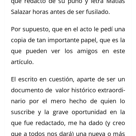
que redac­tó de su puño y letra Matías
Salazar horas antes de ser fusilado.
Por supuesto, que en el acto le pedí una
copia de tan impor­tante papel, que es la
que pueden ver los ami­gos en este
artículo.
El escrito en cuestión, aparte de ser un
doc­u­men­to de val­or históri­co extra­or­di­
nario por el mero hecho de quien lo
suscribe y la grave opor­tu­nidad en la
que fue redac­ta­do, me ha dado (y creo
que a todos nos dará) una nue­va o más