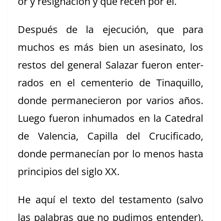
or y res­i­gnación y que recen por él.
Después de la eje­cu­ción, que para
muchos es más bien un asesina­to, los
restos del gen­er­al Salazar fueron enter­
ra­dos en el cemente­rio de Tinaquil­lo,
donde per­manecieron por var­ios años.
Luego fueron inhu­ma­dos en la Cat­e­dral
de Valen­cia, Capil­la del Cru­ci­fi­ca­do,
donde per­manecían por lo menos has­ta
prin­ci­p­ios del siglo XX.
He aquí el tex­to del tes­ta­men­to (sal­vo
las pal­abras que no pudi­mos enten­der).