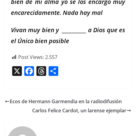
bien de mi alma yo se los encar­go muy
encar­e­ci­da­mente. Nada hay mal
Vivan muy bien y __________ a Dios que es
el Úni­co bien posible
Post Views:
2.557
X
F
T
C
a
h
o
c
re
m
e
a
p
Ecos de Hermann Garmendia en la radiodifusión
b
d
ar
Carlos Felice Cardot, un larense ejemplar
o
s
tir
o