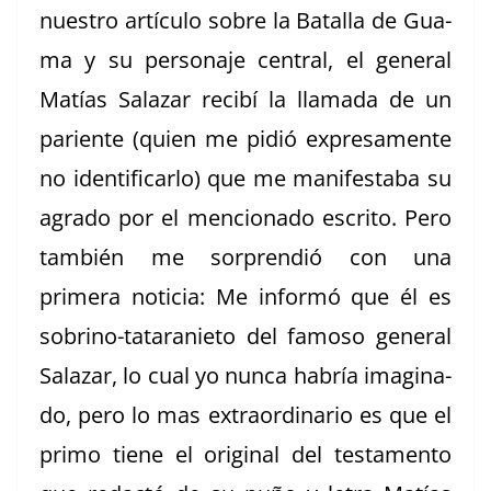
nue­stro artícu­lo sobre la Batal­la de Gua­
ma y su per­son­aje cen­tral, el gen­er­al
Matías Salazar recibí la lla­ma­da de un
pari­ente (quien me pidió expre­sa­mente
no iden­ti­fi­car­lo) que me man­i­festa­ba su
agra­do por el men­ciona­do escrito. Pero
tam­bién me sor­prendió con una
primera noti­cia: Me infor­mó que él es
sobri­no-tatarani­eto del famoso gen­er­al
Salazar, lo cual yo nun­ca habría imag­i­na­
do, pero lo mas extra­or­di­nario es que el
pri­mo tiene el orig­i­nal del tes­ta­men­to