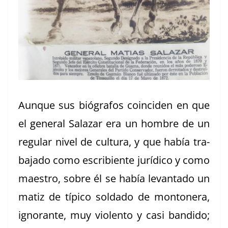
Aunque sus bió­grafos coin­ci­den en que
el gen­er­al Salazar era un hom­bre de un
reg­u­lar niv­el de cul­tura, y que había tra­
ba­ja­do como escri­bi­ente jurídi­co y como
mae­stro, sobre él se había lev­an­ta­do un
matiz de típi­co sol­da­do de mon­ton­era,
igno­rante, muy vio­len­to y casi ban­di­do;