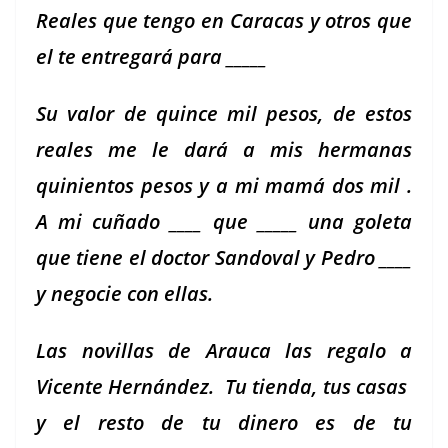
Reales que ten­go en Cara­cas y otros que
el te entre­gará para _____
Su val­or de quince mil pesos, de estos
reales me le dará a mis her­manas
quinien­tos pesos y a mi mamá dos mil .
A mi cuña­do ____ que _____ una gole­ta
que tiene el doc­tor San­doval y Pedro ____
y nego­cie con ellas.
Las novil­las de Arau­ca las rega­lo a
Vicente Hernán­dez. Tu tien­da, tus casas
y el resto de tu dinero es de tu