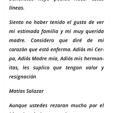
líneas.
Sien­to no haber tenido el gus­to de ver
mi esti­ma­da famil­ia y mi muy queri­da
madre. Con­sidero que diré de mi
corazón que está enfer­ma. Adiós mi Cer­
pa, Adiós Madre mía, Adiós mis her­man­
i­tas, les supli­co que ten­gan val­or y
resignación
Matías Salazar
Aunque ust­edes rezaran mucho por el