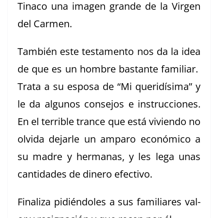
Tina­co una ima­gen grande de la Vir­gen
del Carmen.
Tam­bién este tes­ta­men­to nos da la idea
de que es un hom­bre bas­tante famil­iar.
Tra­ta a su esposa de “Mi queridísi­ma” y
le da algunos con­se­jos e instruc­ciones.
En el ter­ri­ble trance que está vivien­do no
olvi­da dejar­le un amparo económi­co a
su madre y her­manas, y les lega unas
can­ti­dades de dinero efectivo.
Final­iza pidién­doles a sus famil­iares val­