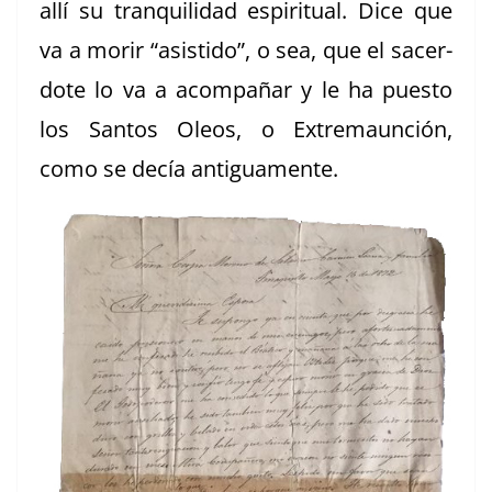
allí su tran­quil­i­dad espir­i­tu­al. Dice que
va a morir “asis­ti­do”, o sea, que el sac­er­
dote lo va a acom­pañar y le ha puesto
los San­tos Oleos, o Extremaun­ción,
como se decía antiguamente.