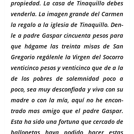
propiedad. La casa de Tinaquil­lo debes
vender­la. La ima­gen grande del Car­men
la rega­lo a la igle­sia de Tinaquil­lo. Den­
le a padre Gas­par cin­cuen­ta pesos para
que hágame las trein­ta misas de San
Gre­go­rio regálen­le la Vir­gen del Socor­ro
ven­ticin­co pesos y ven­ticin­co que de a la
de los pobres de solem­nidad poco a
poco, sea muy descon­fi­a­da y viva con su
madre o con la mía, aquí no he encon­
tra­do mas ami­go que el padre Gas­par.
Esta ha sido una for­tu­na que cer­ca­do de
bal­lone­tas haya podi­do hac­er estas