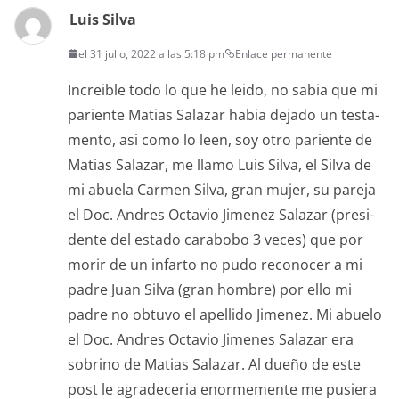
Luis Silva
el 31 julio, 2022 a las 5:18 pm
Enlace permanente
Increible todo lo que he lei­do, no sabia que mi
pari­ente Matias Salazar habia deja­do un tes­ta­
men­to, asi como lo leen, soy otro pari­ente de
Matias Salazar, me llamo Luis Sil­va, el Sil­va de
mi abuela Car­men Sil­va, gran mujer, su pare­ja
el Doc. Andres Octavio Jimenez Salazar (pres­i­
dente del esta­do carabobo 3 veces) que por
morir de un infar­to no pudo recono­cer a mi
padre Juan Sil­va (gran hom­bre) por ello mi
padre no obtu­vo el apel­li­do Jimenez. Mi abue­lo
el Doc. Andres Octavio Jimenes Salazar era
sobri­no de Matias Salazar. Al dueño de este
post le agrade­ce­ria enorme­mente me pusiera