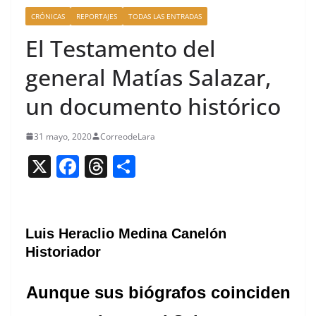
CRÓNICAS
REPORTAJES
TODAS LAS ENTRADAS
El Testamento del
general Matías Salazar,
un documento histórico
31 mayo, 2020
CorreodeLara
X
F
T
C
a
h
o
c
re
m
e
a
p
Luis Heraclio Medina Canelón
b
d
ar
Historiador
o
s
tir
Aunque sus biógrafos coinciden
o