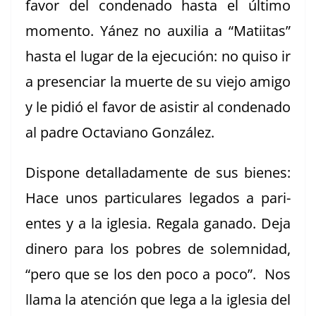
favor del con­de­na­do has­ta el últi­mo
momen­to. Yánez no aux­il­ia a “Mati­itas”
has­ta el lugar de la eje­cu­ción: no quiso ir
a pres­en­ciar la muerte de su viejo ami­go
y le pidió el favor de asi­s­tir al con­de­na­do
al padre Octa­viano González.
Dispone detal­lada­mente de sus bienes:
Hace unos par­tic­u­lares lega­dos a pari­
entes y a la igle­sia. Regala gana­do. Deja
dinero para los pobres de solem­nidad,
“pero que se los den poco a poco”. Nos
lla­ma la aten­ción que lega a la igle­sia del