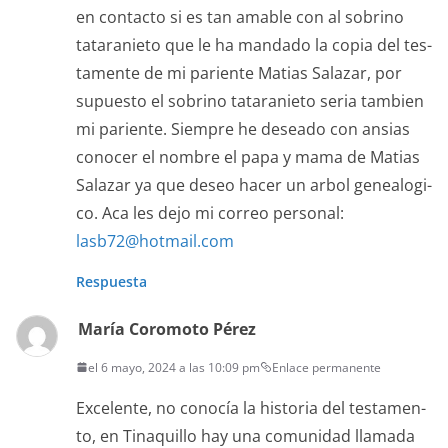
en con­tac­to si es tan amable con al sobri­no
tatarani­eto que le ha man­da­do la copia del tes­
ta­mente de mi pari­ente Matias Salazar, por
supuesto el sobri­no tatarani­eto seria tam­bi­en
mi pari­ente. Siem­pre he desea­do con ansias
cono­cer el nom­bre el papa y mama de Matias
Salazar ya que deseo hac­er un arbol genealogi­
co. Aca les dejo mi correo per­son­al:
lasb72@hotmail.com
Respuesta
María Coromoto Pérez
el 6 mayo, 2024 a las 10:09 pm
Enlace permanente
Exce­lente, no conocía la his­to­ria del tes­ta­men­
to, en Tinaquil­lo hay una comu­nidad lla­ma­da