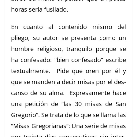
horas sería fusilado.
En cuan­to al con­tenido mis­mo del
pliego, su autor se pre­sen­ta como un
hom­bre reli­gioso, tran­qui­lo porque se
ha con­fe­sa­do: “bien con­fe­sa­do” escribe
tex­tual­mente. Pide que oren por él y
que se man­den a decir misas por el des­
can­so de su alma. Expre­sa­mente hace
una peti­ción de “las 30 misas de San
Gre­go­rio”. Se tra­ta de lo que se lla­ma las
“Misas Gre­go­ri­anas”: Una serie de misas
por trein­ta días con­sec­u­tivos, sin inter­