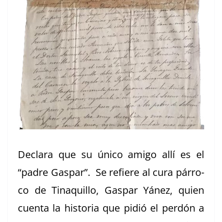
Declara que su úni­co ami­go allí es el
“padre Gas­par”. Se refiere al cura pár­ro­
co de Tinaquil­lo, Gas­par Yánez, quien
cuen­ta la his­to­ria que pidió el perdón a