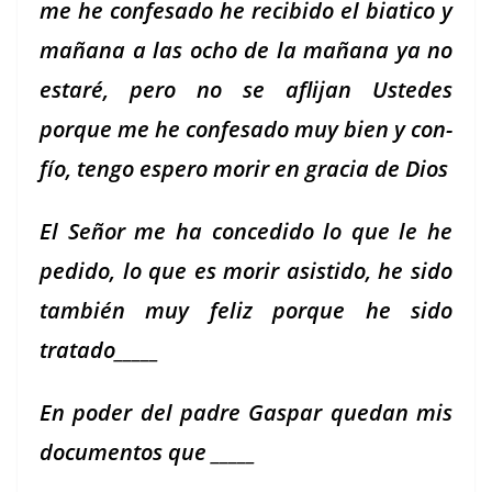
me he con­fe­sa­do he recibido el biati­co y
mañana a las ocho de la mañana ya no
estaré, pero no se afli­jan Ust­edes
porque me he con­fe­sa­do muy bien y con­
fío, ten­go espero morir en gra­cia de Dios
El Señor me ha con­ce­di­do lo que le he
pedi­do, lo que es morir asis­ti­do, he sido
tam­bién muy feliz porque he sido
tratado_____
En poder del padre Gas­par quedan mis
doc­u­men­tos que _____