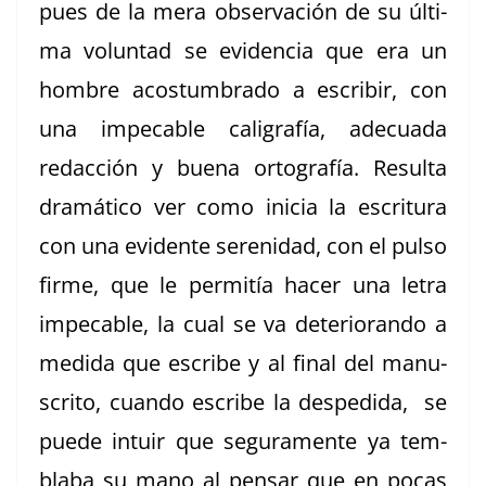
pues de la mera obser­vación de su últi­
ma vol­un­tad se evi­den­cia que era un
hom­bre acos­tum­bra­do a escribir, con
una impeca­ble caligrafía, ade­cua­da
redac­ción y bue­na ortografía. Resul­ta
dramáti­co ver como ini­cia la escrit­u­ra
con una evi­dente serenidad, con el pul­so
firme, que le per­mitía hac­er una letra
impeca­ble, la cual se va dete­ri­o­ran­do a
medi­da que escribe y al final del man­u­
scrito, cuan­do escribe la des­pe­di­da, se
puede intuir que segu­ra­mente ya tem­
bla­ba su mano al pen­sar que en pocas