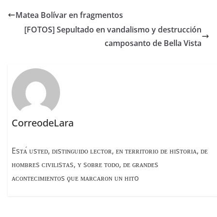
e
a
p
Matea Bolívar en fragmentos
b
d
ar
[FOTOS] Sepultado en vandalismo y destrucción
o
s
tir
camposanto de Bella Vista
o
k
CorreodeLara
Esᴛᴀ́ ᴜsᴛᴇᴅ, ᴅɪsᴛɪɴɢᴜɪᴅᴏ ʟᴇᴄᴛᴏʀ, ᴇɴ ᴛᴇʀʀɪᴛᴏʀɪᴏ ᴅᴇ ʜɪsᴛᴏʀɪᴀ, ᴅᴇ
ʜᴏᴍʙʀᴇs ᴄɪᴠɪʟɪsᴛᴀs, ʏ sᴏʙʀᴇ ᴛᴏᴅᴏ, ᴅᴇ ɢʀᴀɴᴅᴇs
ᴀᴄᴏɴᴛᴇᴄɪᴍɪᴇɴᴛᴏs ϙᴜᴇ ᴍᴀʀᴄᴀʀᴏɴ ᴜɴ ʜɪᴛo