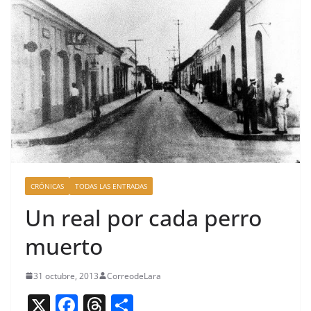
CRÓNICAS
TODAS LAS ENTRADAS
Un real por cada perro
muerto
31 octubre, 2013
CorreodeLara
X
F
T
C