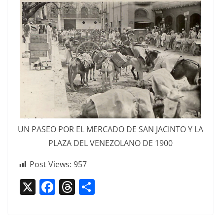
UN PASEO POR EL MERCADO DE SAN JACINTO Y LA
PLAZA DEL VENEZOLANO DE 1900
Post Views:
957
X
F
T
C
a
h
o
c
re
m