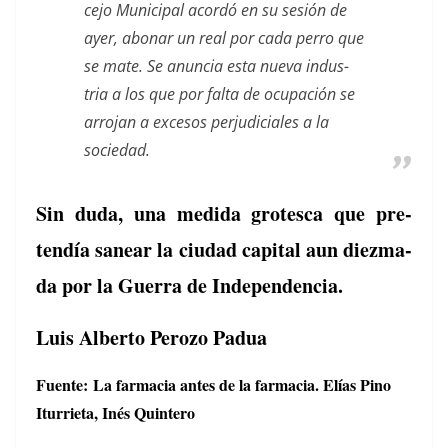
ce­jo Munic­i­pal acordó en su sesión de
ayer, abonar un real por cada per­ro que
se mate. Se anun­cia esta nue­va indus­
tria a los que por fal­ta de ocu­pación se
arro­jan a exce­sos per­ju­di­ciales a la
sociedad.
Sin duda, una medi­da grotesca que pre­
tendía san­ear la ciu­dad cap­i­tal aun diez­ma­
da por la Guer­ra de Independencia.
Luis Alberto Perozo Padua
Fuente: La far­ma­cia antes de la far­ma­cia. Elías Pino
Itur­ri­eta, Inés Quintero