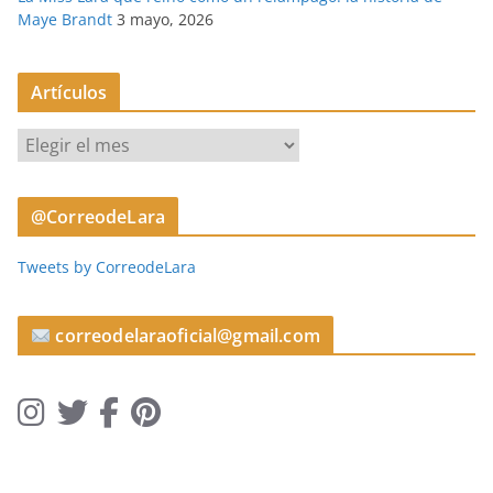
Maye Brandt
3 mayo, 2026
Artículos
A
r
t
@CorreodeLara
í
c
Tweets by CorreodeLara
u
l
o
correodelaraoficial@gmail.com
s