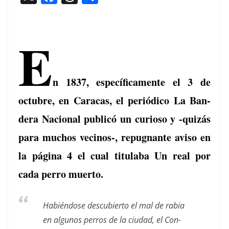
a
h
o
c
re
m
E
e
a
p
b
d
ar
o
s
tir
n 1837, especí­fi­ca­mente el 3 de
o
octubre, en Cara­cas, el per­iódi­co La Ban­
k
dera Nacional pub­licó un curioso y ‑quizás
para muchos vecinos‑, repug­nante avi­so en
la pági­na 4 el cual tit­u­la­ba Un real por
cada per­ro muerto.
Habién­dose des­cu­bier­to el mal de rabia
en algunos per­ros de la ciu­dad, el Con­