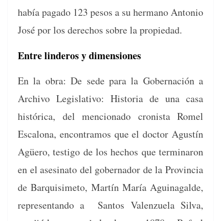
había paga­do 123 pesos a su her­mano Anto­nio
José por los dere­chos sobre la propiedad.
Entre linderos y dimensiones
En la obra: De sede para la Gob­er­nación a
Archi­vo Leg­isla­ti­vo: His­to­ria de una casa
históri­ca, del men­ciona­do cro­nista Romel
Escalona, encon­tramos que el doc­tor Agustín
Agüero, tes­ti­go de los hechos que ter­mi­naron
en el asesina­to del gob­er­nador de la Provin­cia
de Bar­quisime­to, Martín María Aguina­galde,
rep­re­sen­tan­do a
San­tos Valen­zuela Sil­va,