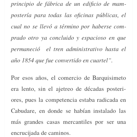
prin­ci­pio de fábri­ca de un edi­fi­cio de mam­
postería para todas las ofic­i­nas públi­cas, el
cual no se llevó a tér­mi­no por haberse com­
pra­do otro ya con­clu­i­do y espa­cioso en que
per­maneció el tren admin­is­tra­ti­vo has­ta el
año 1854 que fue con­ver­tido en cuartel”.
Por esos años, el com­er­cio de Bar­quisime­to
era lento, sin el aje­treo de décadas pos­te­ri­
ores, pues la com­pe­ten­cia esta­ba rad­i­ca­da en
Cabu­dare, en donde se habían insta­l­a­do las
más grandes casas mer­can­tiles por ser una
encru­ci­ja­da de caminos.