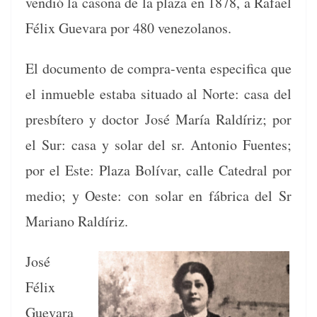
vendió la casona de la plaza en 1878, a Rafael
Félix Gue­vara por 480 vene­zolanos.
El doc­u­men­to de com­pra-ven­ta especi­fi­ca que
el inmue­ble esta­ba situ­a­do al Norte: casa del
pres­bítero y doc­tor José María Raldíriz; por
el Sur: casa y solar del sr. Anto­nio Fuentes;
por el Este: Plaza Bolí­var, calle Cat­e­dral por
medio; y Oeste: con solar en fábri­ca del Sr
Mar­i­ano Raldíriz.
José
Félix
Gue­vara