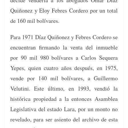
decide vender­la a los abo­ga­dos Omar Díaz
Quiñonez y Eloy Febres Cordero por un total
de 160 mil bolívares.
Para 1971 Díaz Quiñonez y Febres Cordero se
encuen­tran fir­man­do la ven­ta del inmue­ble
por 90 mil 980 bolí­vares a Car­los Sequera
Yepes, quien cua­tro años después, en 1975,
vende por 140 mil bolí­vares, a Guiller­mo
Velu­ti­ni. Este últi­mo, en 1993, vendió la
históri­ca propiedad a la entonces Asam­blea
Leg­isla­ti­va del esta­do Lara, por un mon­to no
rev­e­la­do, para ser asien­to del archi­vo de esta