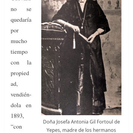
no se
quedaría
por
mucho
tiem­po
con la
propied
ad,
vendién­
dola en
1893,
Doña Jose­fa Anto­nia Gil For­toul de
“con
Yepes, madre de los her­manos