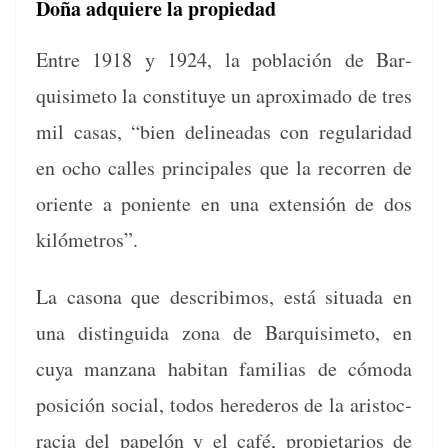
Doña adquiere la propiedad
Entre 1918 y 1924, la población de Bar­
quisime­to la con­sti­tuye un aprox­i­ma­do de tres
mil casas, “bien delin­eadas con reg­u­lar­i­dad
en ocho calles prin­ci­pales que la recor­ren de
ori­ente a poniente en una exten­sión de dos
kilómetros”.
La casona que describi­mos, está situ­a­da en
una dis­tin­gui­da zona de Bar­quisime­to, en
cuya man­zana habi­tan famil­ias de cómo­da
posi­ción social, todos herederos de la aris­toc­
ra­cia del papelón y el café, propi­etar­ios de