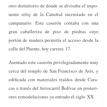
otro dor­mi­to­rio de donde se divis­a­ba el impo­
nente reloj de la Cat­e­dral incrus­ta­do en el
cam­pa­nario. Este caserón con­ta­ba con una
gran cabal­ler­iza de piso de piedras cuyo
portón de madera per­mitía el acce­so des­de la
calle del Puente, hoy car­rera 17.
Asen­ta­do este caserón priv­i­le­giada­mente muy
cer­ca del tem­p­lo de San Fran­cis­co de Asís, y
edi­fi­ca­da con mate­ri­ales traí­dos des­de Cara­
cas a través del fer­ro­car­ril Bolí­var en pos­te­ri­
ores remod­ela­ciones ya entra­do el siglo XX.