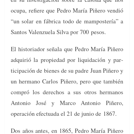
ocu­pa, refiere que Pedro María Piñero vendió
“un solar en fábri­ca todo de mam­postería” a
San­tos Valen­zuela Sil­va por 700 pesos.
El his­to­ri­ador señala que Pedro María Piñero
adquir­ió la propiedad por liq­uidación y par­
tic­i­pación de bienes de su padre Juan Piñero y
un her­mano Car­los Piñero, pero que tam­bién
com­pró los dere­chos a sus otros her­manos
Anto­nio José y Mar­co Anto­nio Piñero,
operación efec­tu­a­da el 21 de junio de 1867.
Dos años antes, en 1865, Pedro María Piñero