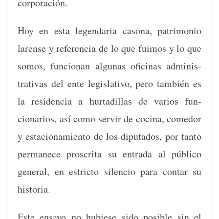
corporación.
Hoy en esta leg­en­daria casona, pat­ri­mo­nio
larense y ref­er­en­cia de lo que fuimos y lo que
somos, fun­cio­nan algu­nas ofic­i­nas admin­is­
tra­ti­vas del ente leg­isla­ti­vo, pero tam­bién es
la res­i­den­cia a hur­tadil­las de var­ios fun­
cionar­ios, así como servir de coci­na, come­dor
y esta­cionamien­to de los diputa­dos, por tan­to
per­manece pro­scri­ta su entra­da al públi­co
gen­er­al, en estric­to silen­cio para con­tar su
historia.
Este ensayo no hubiese sido posi­ble sin el