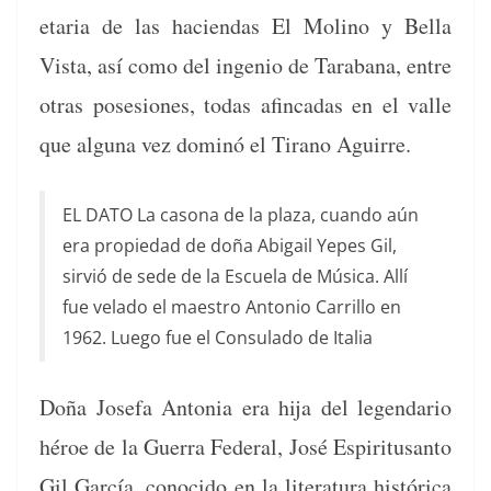
etaria de las hacien­das El Moli­no y Bel­la
Vista, así como del inge­nio de Tara­bana, entre
otras pos­e­siones, todas afin­cadas en el valle
que algu­na vez dom­inó el Tira­no Aguirre.
EL DATO La casona de la plaza, cuan­do aún
era propiedad de doña Abi­gail Yepes Gil,
sirvió de sede de la Escuela de Músi­ca. Allí
fue vela­do el mae­stro Anto­nio Car­ril­lo en
1962. Luego fue el Con­sula­do de Italia
Doña Jose­fa Anto­nia era hija del leg­en­dario
héroe de la Guer­ra Fed­er­al, José Espir­i­tu­san­to
Gil Gar­cía, cono­ci­do en la lit­er­atu­ra históri­ca