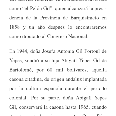
como “el Pelón Gil”, quien alcan­zará la pres­i­
den­cia de la Provin­cia de Bar­quisime­to en
1858 y un año después lo encon­traremos
como diputa­do al Con­gre­so Nacional.
En 1944, doña Jose­fa Anto­nia Gil For­toul de
Yepes, vendió a su hija Abi­gaíl Yepes Gil de
Bar­tolomé, por 60 mil bolí­vares, aque­l­la
casona citad­i­na, de ori­gen andaluz implan­ta­da
por la cul­tura españo­la durante el peri­o­do
colo­nial.
Por su parte, doña Abi­gaíl Yepes
Gil, con­ser­vará la casona has­ta 1965, cuan­do