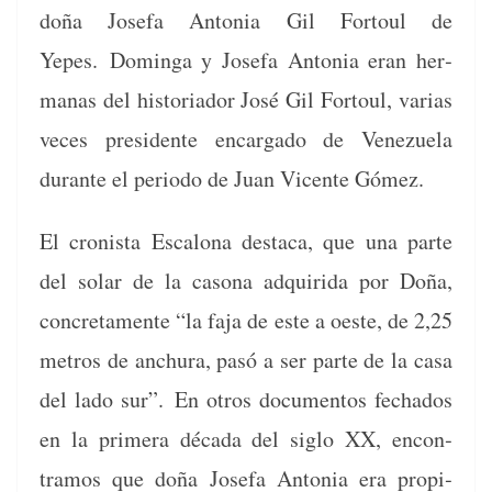
doña Jose­fa Anto­nia Gil For­toul de
Yepes.
Domin­ga y Jose­fa Anto­nia eran her­
manas del his­to­ri­ador José Gil For­toul, varias
veces pres­i­dente encar­ga­do de Venezuela
durante el peri­o­do de Juan Vicente Gómez.
El cro­nista Escalona desta­ca, que una parte
del solar de la casona adquiri­da por Doña,
conc­re­ta­mente “la faja de este a oeste, de 2,25
met­ros de anchu­ra, pasó a ser parte de la casa
del lado sur”.
En otros doc­u­men­tos fecha­dos
en la primera déca­da del siglo XX, encon­
tramos que doña Jose­fa Anto­nia era propi­