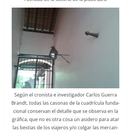
Según el cro­nista e inves­ti­gador Car­los Guer­ra
Brandt, todas las casonas de la cuadrícu­la fun­da­
cional con­ser­van el detalle que se obser­va en la
grá­fi­ca, que no es otra cosa un asidero para atar
las bes­tias de los via­jeros y/o col­gar las mer­can­