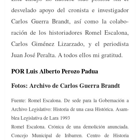
desve­la­do apoyo del cro­nista e inves­ti­gador
Car­los Guer­ra Brandt, así como la colab­o­
ración de los his­to­ri­adores Romel Escalona,
Car­los Giménez Lizarza­do, y el peri­odista
Juan José Per­al­ta. A todos ellos mi gratitud.
POR Luis Alberto Perozo Padua
Fotos: Archivo de Carlos Guerra Brandt
Fuente: Romel Escalona. De sede para la Gob­er­nación a
Archi­vo Leg­isla­ti­vo: His­to­ria de una casa Históri­ca. Asam­
blea Leg­isla­ti­va de Lara 1993
Romel Escalona. Cróni­ca de una demoli­ción anun­ci­a­da.
Con­ce­jo Munic­i­pal de Irib­ar­ren. Cen­tro de His­to­ria