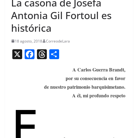
La casona de Josefa
Antonia Gil Fortoul es
histórica
18 agosto, 2018
CorreodeLara
X
F
T
C
a
h
o
A Car­los Guer­ra Brandt,
c
re
m
por su con­se­cuen­cia en favor
e
a
p
de nue­stro pat­ri­mo­nio barquisimetano.
b
d
ar
A él, mi pro­fun­do respeto
E
o
s
tir
o
k