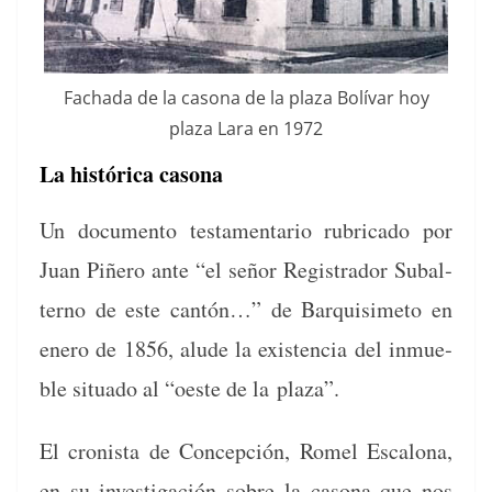
Facha­da de la casona de la plaza Bolí­var hoy
plaza Lara en 1972
La histórica casona
Un doc­u­men­to tes­ta­men­tario rubri­ca­do por
Juan Piñero ante “el señor Reg­istrador Sub­al­
ter­no de este can­tón…” de Bar­quisime­to en
enero de 1856, alude la exis­ten­cia del inmue­
ble situ­a­do al “oeste de la plaza”.
El cro­nista de Con­cep­ción, Romel Escalona,
en su inves­ti­gación sobre la casona que nos