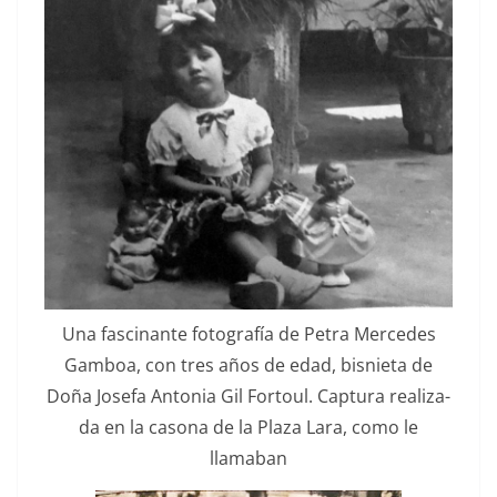
Una fasci­nante fotografía de Petra Mer­cedes
Gam­boa, con tres años de edad, bis­ni­eta de
Doña Jose­fa Anto­nia Gil For­toul. Cap­tura real­iza­
da en la casona de la Plaza Lara, como le
llamaban