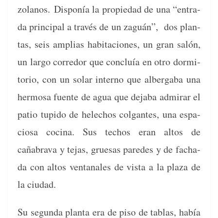
zolanos.
Disponía la propiedad de una “entra­
da prin­ci­pal a través de un zaguán”, dos plan­
tas, seis amplias habita­ciones, un gran salón,
un largo corre­dor que con­cluía en otro dor­mi­
to­rio, con un solar inter­no que alber­ga­ba una
her­mosa fuente de agua que deja­ba admi­rar el
patio tupi­do de hele­chos col­gantes, una espa­
ciosa coci­na. Sus techos eran altos de
cañabra­va y tejas, grue­sas pare­des y de facha­
da con altos ven­tanales de vista a la plaza de
la ciudad.
Su segun­da plan­ta era de piso de tablas, había