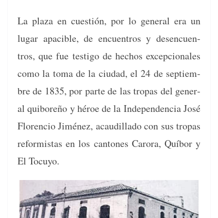
La plaza en cuestión, por lo gen­er­al era un
lugar apaci­ble, de encuen­tros y des­en­cuen­
tros, que fue tes­ti­go de hechos excep­cionales
como la toma de la ciu­dad, el 24 de sep­tiem­
bre de 1835, por parte de las tropas del gen­er­
al qui­boreño y héroe de la Inde­pen­den­cia José
Flo­ren­cio Jiménez, acaudil­la­do con sus tropas
reformis­tas en los can­tones Caro­ra, Quí­bor y
El Tocuyo.