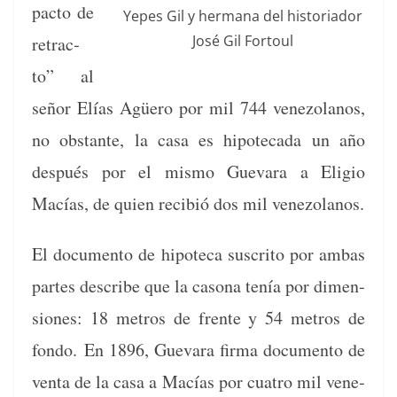
pacto de
Yepes Gil y her­mana del his­to­ri­ador
José Gil Fortoul
retrac­
to” al
señor Elías Agüero por mil 744 vene­zolanos,
no obstante, la casa es hipoteca­da un año
después por el mis­mo Gue­vara a Eli­gio
Macías, de quien recibió dos mil venezolanos.
El doc­u­men­to de hipote­ca suscrito por ambas
partes describe que la casona tenía por dimen­
siones: 18 met­ros de frente y 54 met­ros de
fon­do.
En 1896, Gue­vara fir­ma doc­u­men­to de
ven­ta de la casa a Macías por cua­tro mil vene­