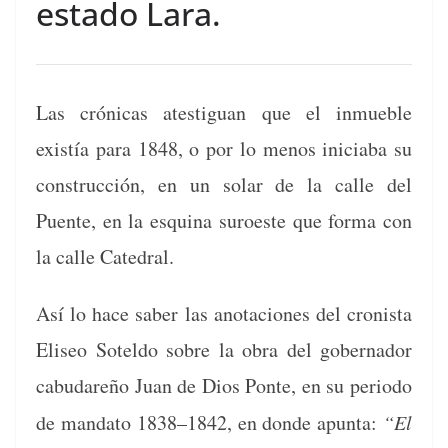
estado Lara.
Las cróni­cas ates­tiguan que el inmue­ble
existía para 1848, o por lo menos ini­cia­ba su
con­struc­ción, en un solar de la calle del
Puente, en la esquina suroeste que for­ma con
la calle Catedral.
Así lo hace saber las ano­ta­ciones del cro­nista
Eliseo Sotel­do sobre la obra del gob­er­nador
cabu­dareño Juan de Dios Ponte, en su peri­o­do
de manda­to 1838–1842, en donde apun­ta:
“El