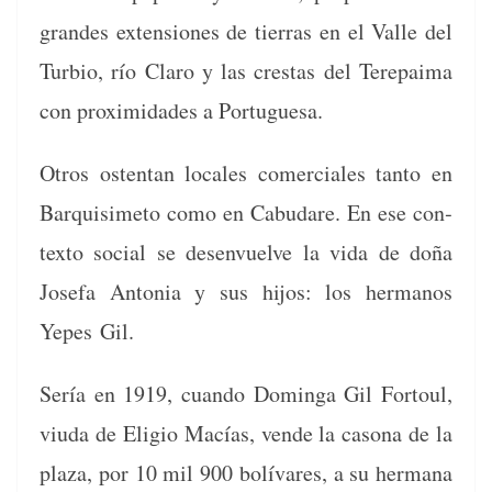
grandes exten­siones de tier­ras en el Valle del
Tur­bio, río Claro y las crestas del Tere­paima
con prox­im­i­dades a Portuguesa.
Otros osten­tan locales com­er­ciales tan­to en
Bar­quisime­to como en Cabu­dare. En ese con­
tex­to social se desen­vuelve la vida de doña
Jose­fa Anto­nia y sus hijos: los her­manos
Yepes Gil.
Sería en 1919, cuan­do Domin­ga Gil For­toul,
viu­da de Eli­gio Macías, vende la casona de la
plaza, por 10 mil 900 bolí­vares, a su her­mana