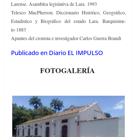
Larense. Asam­blea leg­isla­ti­va de Lara. 1993
Tele­sco MacPher­son. Dic­cionario Históri­co, Geográ­fi­co,
Estadís­ti­co y Biográ­fi­co del esta­do Lara. Bar­quisime­
to 1883
Apuntes del cro­nista e inves­ti­gador Car­los Guer­ra Brandt
Publicado en Diario EL IMPULSO
FOTOGALERÍA