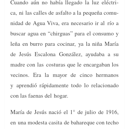
Cuan­do aún no había lle­ga­do la luz eléc­tri­
ca,
ni las calles de asfal­to a la pequeña comu­
nidad de Agua Viva, era nece­sario ir al
río a
bus­car agua en “chir­guas” para el con­sumo y
leña en bur­ro para coci­nar,
ya la niña María
de Jesús Escalona González, ayud­a­ba a su
madre con las
cos­turas que le encar­ga­ban los
veci­nos. Era la may­or de cin­co her­manos
y
aprendió ráp­i­da­mente todo lo rela­ciona­do
con las fae­nas del hogar.
María de Jesús nació el 1° de julio de 1916,
en
una mod­es­ta casita de bahareque con techo