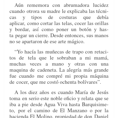
Aún remem­o­ra con abru­mado­ra lucidez
cuan­do
otro­ra su madre le explic­a­ba las téc­ni­
cas y tipos de cos­turas que debía
aplicar,
como cor­tar las telas, cocer las oril­las
y bor­dar, así como pon­er un botón y has­
ta
pegar un cierre. Des­de entonces, sus manos
no se apartaron de ese arte mágico.
“Yo hacía las muñe­cas de trapo con retac­i­
tos de
tela que le sobra­ban a mi mamá,
muchas veces a mano y otras con una
maquina de
cadene­ta. La ale­gría más grande
fue cuan­do me com­pré mi propia máquina
de
cocer, que me costó ochen­ta bolívares”.
A los diez años es cuan­do María de Jesús
toma
en serio este noble ofi­cio y rela­ta que se
iba a pie des­de Agua Viva has­ta Bar­quisime­
to,
por el camino de El Man­zano o por la
hacien­da El Moli­no, propiedad de don
Daniel