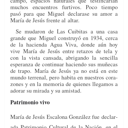
cam­po, espa­cios nat­u­rales que
tes­ti­fi­carían
muchos encuen­tros furtivos. Poco tiem­po
pasó para que Miguel
declarase su amor a
María de Jesús frente al altar.
Se mudaron de Las Cuibitas a una casa
grande que
Miguel con­struyó en 1934, cer­ca
de la hacien­da Agua Viva, donde aún hoy
vive
María de Jesús entre reta­zos de tela y
con la vista cansa­da, abri­g­an­do la
sen­cil­la
esper­an­za de con­tin­uar hacien­do sus muñe­cas
de trapo.
María de Jesús ya no está en este
mun­do ter­re­nal, pero habi­ta en nue­stros cora­
zones y en la memo­ria de quienes lleg­amos a
ado­rar su mira­da y su amistad.
Patrimonio vivo
María de Jesús Escalona González fue
declar­
a­da Pat­ri­mo­nio Cul­tur­al de la Nación, en el