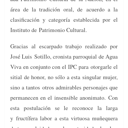
área de la tradi­ción oral, de
acuer­do a la
clasi­fi­cación y cat­e­goría estable­ci­da por el
Insti­tu­to de
Pat­ri­mo­nio Cultural.
Gra­cias al escarpa­do tra­ba­jo real­iza­do por
José Luis
Sotil­lo, cro­nista par­ro­quial de Agua
Viva en con­jun­to con el IPC para
otor­gar­le el
sitial de hon­or, no sólo a esta sin­gu­lar mujer,
sino a tan­tos
otros admirables per­son­ajes que
per­manecen en el insen­si­ble anon­i­ma­to.
Con
esta pos­tu­lación se le reconoce la larga
y
fruc­tífera labor a esta vir­tu­osa muñe­quera