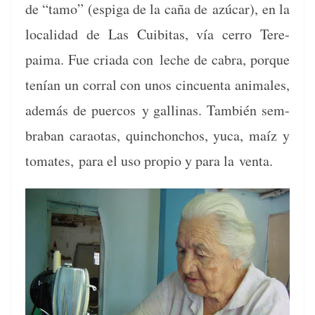
de “tamo” (espi­ga de la caña de
azú­car), en la
local­i­dad de Las Cuibitas, vía cer­ro Tere­
paima. Fue cri­a­da con
leche de cabra, porque
tenían un cor­ral con unos cin­cuen­ta ani­males,
además de puer­cos
y gal­li­nas. Tam­bién sem­
bra­ban carao­tas, quin­chon­chos, yuca, maíz y
tomates,
para el uso pro­pio y para la venta.