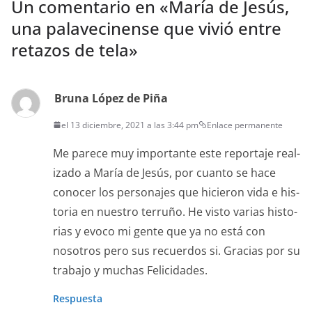
Un comentario en «
María de Jesús,
una palavecinense que vivió entre
retazos de tela
»
Bruna López de Piña
el 13 diciembre, 2021 a las 3:44 pm
Enlace permanente
Me parece muy impor­tante este repor­ta­je real­
iza­do a María de Jesús, por cuan­to se hace
cono­cer los per­son­ajes que hicieron vida e his­
to­ria en nue­stro ter­ruño. He vis­to varias his­to­
rias y evo­co mi gente que ya no está con
nosotros pero sus recuer­dos si. Gra­cias por su
tra­ba­jo y muchas Felicidades.
Respuesta