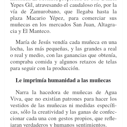
Yepes Gil, atrav­es­an­do el cau­daloso río, por la
vía de Zamurobano, que
lle­ga­ba has­ta la
plaza Macario Yépez, para com­er­ciar sus
muñe­cas en los
mer­ca­dos San Juan, Alt­a­gra­
cia y El Manteco.
María de Jesús vendía cada muñe­ca en una
locha,
las más pequeñas, y las grandes a real
o real y medio, con las ganan­cias que
obtenía,
com­pra­ba comi­da y algunos reta­zos de telas
para seguir con la producción.
Le imprimía humanidad a las muñecas
Nar­ra la hace­do­ra de muñe­cas de Agua
Viva, que
no existían patrones para hac­er los
vesti­dos de las muñe­cas ni medi­das
especí­fi­
cas, sólo la cre­ativi­dad y las ganas de con­fec­
cionar cada una con
gestos pro­pios, que refle­
jaran ver­daderos y humanos sentimientos.