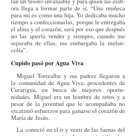
tan un
tesoro invalu­able y para quien las elab­
o­ra lle­ga a for­mar parte de sí. “Una
muñe­ca
para mí es como una hija. Yo ded­i­ca­ba mucho
tiem­po a con­fec­cionarlas,
porque le entre­ga­ba
el alma y el corazón, será por eso que después
no las
quería vender y siem­pre, cuan­do me
sep­a­ra­ba de ellas, me embar­ga­ba la
melan­
colía”.
Cupido pasó por Agua Viva
Miguel Tor­re­al­ba y sus padres lle­garon a
la
comu­nidad de Agua Viva, proce­dentes de
Curarigua, en bus­ca de mejores
opor­tu­
nidades. Miguel era un hom­bre de retos y a
pesar de la juven­tud que le
acom­paña­ba no
esca­timó esfuer­zos para ganarse el corazón de
María de Jesús.
La
cono­ció en el ir y venir de las fae­nas del