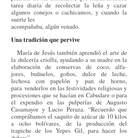
tarea diaria de
recolec­tar la leña y cazar
algunos cone­jos o cachi­camos, y cuan­do la
suerte les
acom­paña­ba, algún venado.
Una tradición que pervive
María de Jesús tam­bién aprendió el arte de
la
dul­cería criol­la, ayu­dan­do a su madre en la
elab­o­ración de con­ser­vas de coco, alfa­
jores,
buñue­los, gofios, dulce de leche,
lechosa con papelón y pan de horno,
para
vender­los en las fes­tivi­dades reli­giosas y
pro­ce­siones que se hacían en
Cabu­dare o para
el expen­dio en las pulperías de Augus­to
Casamay­or y Lucio
Per­aza. “Recuer­do que
com­prábamos el saquito de azú­car de 10 kilos
a ocho bolí­vares,
de la pro­duc­ción del
trapiche de los Yepes Gil, para hac­er los
dulces”.