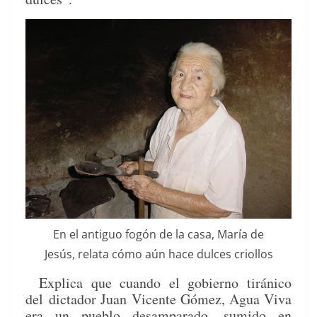
En el antiguo fogón de la casa, María de
Jesús, rela­ta cómo aún hace dul­ces criollos
Expli­ca que cuan­do el gob­ier­no tiráni­co
del
dic­ta­dor Juan Vicente Gómez, Agua Viva
era un pueblo desam­para­do, sum­i­do en