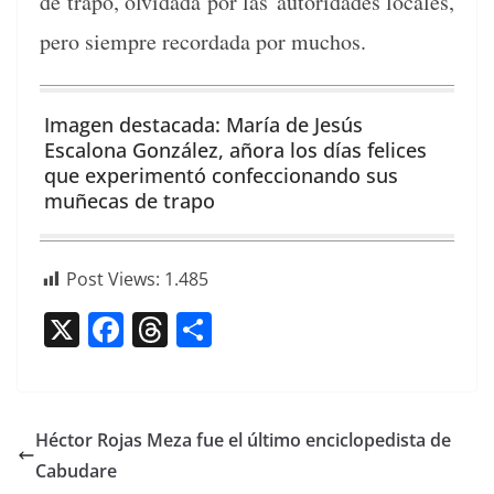
de trapo, olvi­da­da por las
autori­dades locales,
pero siem­pre recor­da­da por muchos.
Ima­gen desta­ca­da: María de Jesús
Escalona González, año­ra los días felices
que exper­i­men­tó con­fec­cio­nan­do sus
muñe­cas de trapo
Post Views:
1.485
X
F
T
C
a
h
o
c
re
m
e
a
p
Héctor Rojas Meza fue el último enciclopedista de
b
d
ar
Cabudare