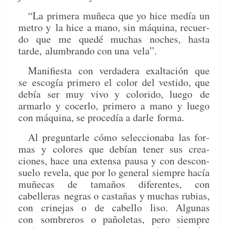
“La primera muñe­ca que yo hice medía un
metro y
la hice a mano, sin máquina, recuer­
do que me quedé muchas noches, has­ta
tarde,
alum­bran­do con una vela”.
Man­i­fi­es­ta con ver­dadera exaltación que
se
escogía primero el col­or del vesti­do, que
debía ser muy vivo y col­ori­do, luego
de
armar­lo y cocer­lo, primero a mano y luego
con máquina, se pro­cedía a dar­le
for­ma.
Al pre­gun­tar­le cómo selec­ciona­ba las for­
mas y
col­ores que debían ten­er sus crea­
ciones, hace una exten­sa pausa y con descon­
sue­lo
rev­ela, que por lo gen­er­al siem­pre hacía
muñe­cas de tamaños difer­entes, con
cabelleras
negras o cas­tañas y muchas rubias,
con crine­jas o de cabel­lo liso. Algu­nas
con
som­breros o paño­le­tas, pero siem­pre