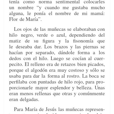
tenía como nor­ma sen­ti­men­tal colo­car­les
un
nom­bre “y cuan­do me gusta­ba mucho
algu­na, le ponía el nom­bre de mi mamá:
Flor
de María”.
Los ojos de las muñe­cas se elab­ora­ban con
hilo
negro, verde o azul, depen­di­en­do del
matiz de su figu­ra y la fisonomía que
le
desea­ba dar. Los bra­zos y las pier­nas se
hacían por sep­a­ra­do, dán­dole for­ma a
los
dedos con el hilo. Luego se cocían al cuer­
pecito. El rel­leno era de reta­zos
bien pic­a­dos,
porque el algo­dón era muy cos­toso y sólo se
usa­ba para dar la
for­ma al ros­tro. La boca se
per­fi­l­a­ba con pun­tadas de hilo rojo, para pro­
por­cionarle
may­or esplen­dor y belleza. Unas
eran menos rel­lenas que otras y común­mente
eran
del­gadas.
Para María de Jesús las muñe­cas rep­re­sen­