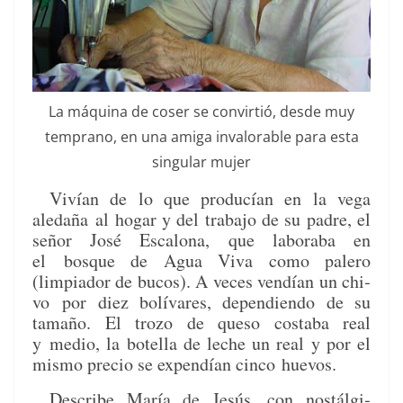
La máquina de coser se con­vir­tió, des­de muy
tem­pra­no, en una ami­ga inval­orable para esta
sin­gu­lar mujer
Vivían de lo que pro­ducían en la vega
aledaña
al hog­ar y del tra­ba­jo de su padre, el
señor José Escalona, que lab­ora­ba en
el
bosque de Agua Viva como palero
(limpiador de bucos). A veces vendían un chi­
vo
por diez bolí­vares, depen­di­en­do de su
tamaño. El tro­zo de que­so costa­ba real
y
medio, la botel­la de leche un real y por el
mis­mo pre­cio se expendían cin­co
huevos.
Describe María de Jesús, con nos­tál­gi­