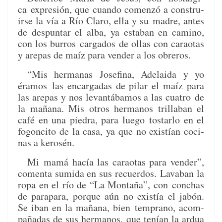
ca
expre­sión, que cuan­do comen­zó a con­stru­
irse la vía a Río Claro, ella y su
madre, antes
de despun­tar el alba, ya esta­ban en camino,
con los bur­ros
car­ga­dos de ollas con carao­tas
y arepas de maíz para vender a los obreros.
“Mis her­manas Jose­fi­na, Ade­lai­da y yo
éramos
las encar­gadas de pilar el maíz para
las arepas y nos lev­an­tábamos a las cua­tro
de
la mañana. Mis otros her­manos tril­l­a­ban el
café en una piedra, para luego
tostar­lo en el
fogonci­to de la casa, ya que no existían coci­
nas a kerosén.
Mi
mamá hacía las carao­tas para vender”,
comen­ta sum­i­da en sus recuer­dos.
Lava­ban la
ropa en el río de “La Mon­taña”, con
con­chas
de para­para, porque aún no existía el jabón.
Se iban en la mañana, bien
tem­pra­no, acom­
pañadas de sus her­manos, que tenían la ard­ua