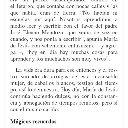
el
letar­go, que con­ta­ba con pocas calles y las
que había, eran de tier­ra. “No
habían ni
escue­las por aquí. Nosotros aprendi­mos a
medio leer y escribir con el
favor del padre
José Eleano Men­doza, que venía de vez en
cuan­do, y nos ponía a
escribir”, apun­ta María
de Jesús con vehe­mente entu­si­as­mo – y agre­
ga –, “hoy en
día hay muchas cosas para
apren­der y los mucha­chos son muy vivos”.
La vida era dura para ese entonces y el ros­
tro
sur­ca­do de arru­gas de esta incans­able
mujer, de cabel­los blan­cos, tes­ti­go del
tiem­
po, así lo demues­tra. Hoy día, María de Jesús
con­tinúa hacien­do dul­ces, no
con la con­stan­
cia y abne­gación de tiem­pos remo­tos, pero sí
con el mis­mo cariño.
Mágicos recuerdos