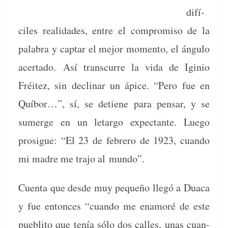
difí­
ciles real­i­dades, entre el com­pro­miso de la
pal­abra y cap­tar el mejor momen­to, el ángu­lo
acer­ta­do.
Así tran­scurre la vida de Iginio
Fréitez, sin dec­li­nar un ápice. “Pero fue en
Quí­bor…”, sí, se detiene para pen­sar, y se
sumerge en un letar­go expec­tante. Luego
prosigue: “El 23 de febrero de 1923, cuan­do
mi madre me tra­jo al mundo”.
Cuen­ta que des­de muy pequeño llegó a Dua­ca
y fue entonces “cuan­do me enam­oré de este
puebli­to que tenía sólo dos calles, unas cuan­