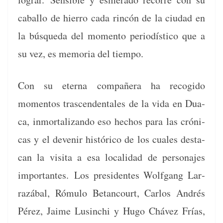
cabal­lo de hier­ro cada rincón de la ciu­dad en
la búsque­da del momen­to peri­odís­ti­co que a
su vez, es memo­ria del tiempo.
Con su eter­na com­pañera ha recogi­do
momen­tos trascen­den­tales de la vida en Dua­
ca, inmor­tal­izan­do eso hechos para las cróni­
cas y el devenir históri­co de los cuales desta­
can la visi­ta a esa local­i­dad de per­son­ajes
impor­tantes. Los pres­i­dentes Wolf­gang Lar­
razábal, Rómu­lo Betan­court, Car­los Andrés
Pérez, Jaime Lus­inchi y Hugo Chávez Frías,