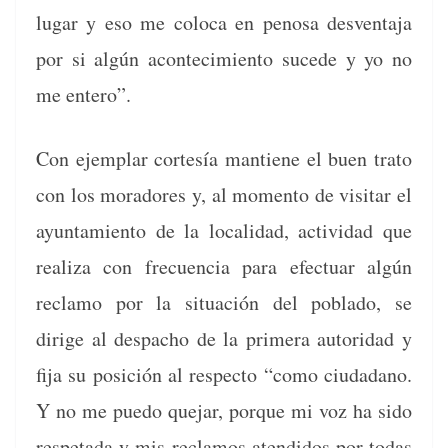
lugar y eso me colo­ca en penosa desven­ta­ja
por si algún acon­tec­imien­to sucede y yo no
me entero”.
Con ejem­plar cortesía mantiene el buen tra­to
con los moradores y, al momen­to de vis­i­tar el
ayun­tamien­to de la local­i­dad, activi­dad que
real­iza con fre­cuen­cia para efec­tu­ar algún
reclamo por la situación del pobla­do, se
dirige al despa­cho de la primera autori­dad y
fija su posi­ción al respec­to “como ciu­dadano.
Y no me puedo que­jar, porque mi voz ha sido
respeta­da y mis reclam­os aten­di­dos por todas