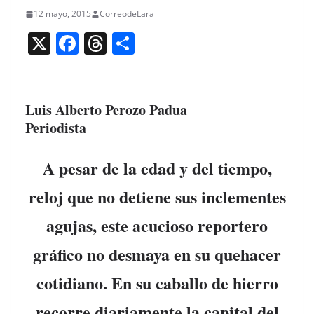
12 mayo, 2015
CorreodeLara
X
F
T
C
a
h
o
c
re
m
e
a
p
Luis Alberto Perozo Padua
Periodista
b
d
ar
o
s
tir
A pesar de la edad y del tiempo,
o
reloj que no detiene sus inclementes
k
agujas, este acucioso reportero
gráfico no desmaya en su quehacer
cotidiano. En su caballo de hierro
recorre diariamente la capital del