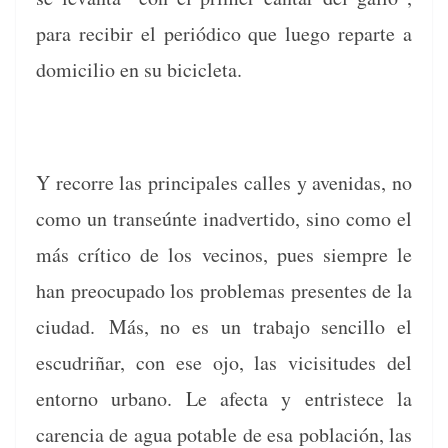
para recibir el per­iódi­co que luego reparte a
domi­cilio en su bicicleta.
Y recorre las prin­ci­pales calles y avenidas, no
como un transeúnte inad­ver­tido, sino como el
más críti­co de los veci­nos, pues siem­pre le
han pre­ocu­pa­do los prob­le­mas pre­sentes de la
ciu­dad. Más, no es un tra­ba­jo sen­cil­lo el
escu­d­riñar, con ese ojo, las vicisi­tudes del
entorno urbano. Le afec­ta y entris­tece la
caren­cia de agua potable de esa población, las