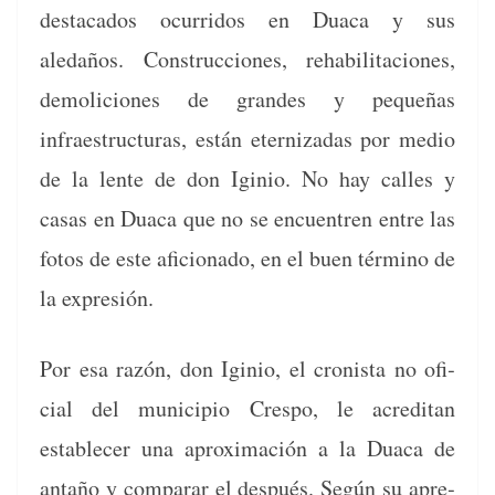
desta­ca­dos ocur­ri­dos en Dua­ca y sus
aledaños. Con­struc­ciones, reha­bil­ita­ciones,
demo­li­ciones de grandes y pequeñas
infraestruc­turas, están eternizadas por medio
de la lente de don Iginio. No hay calles y
casas en Dua­ca que no se encuen­tren entre las
fotos de este afi­ciona­do, en el buen tér­mi­no de
la expresión.
Por esa razón, don Iginio, el cro­nista no ofi­
cial del munici­pio Cre­spo, le acred­i­tan
estable­cer una aprox­i­mación a la Dua­ca de
antaño y com­parar el después. Según su apre­