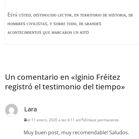
Esᴛᴀ́ ᴜsᴛᴇᴅ, ᴅɪsᴛɪɴɢᴜɪᴅᴏ ʟᴇᴄᴛᴏʀ, ᴇɴ ᴛᴇʀʀɪᴛᴏʀɪᴏ ᴅᴇ ʜɪsᴛᴏʀɪᴀ, ᴅᴇ
ʜᴏᴍʙʀᴇs ᴄɪᴠɪʟɪsᴛᴀs, ʏ sᴏʙʀᴇ ᴛᴏᴅᴏ, ᴅᴇ ɢʀᴀɴᴅᴇs
ᴀᴄᴏɴᴛᴇᴄɪᴍɪᴇɴᴛᴏs ϙᴜᴇ ᴍᴀʀᴄᴀʀᴏɴ ᴜɴ ʜɪᴛo
Un comentario en «
Iginio Fréitez
registró el testimonio del tiempo
»
Lara
el 11 enero, 2020 a las 4:11 am
Enlace permanente
Muy buen post, muy recomend­able! Saludos.