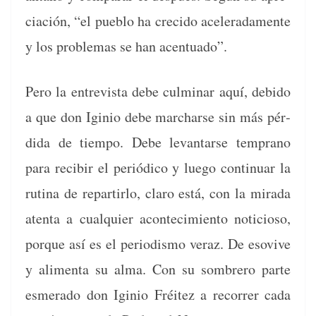
ciación, “el pueblo ha cre­ci­do acel­er­ada­mente
y los prob­le­mas se han acentuado”.
Pero la entre­vista debe cul­mi­nar aquí, debido
a que don Iginio debe mar­charse sin más pér­
di­da de tiem­po. Debe lev­an­tarse tem­pra­no
para recibir el per­iódi­co y luego con­tin­uar la
ruti­na de repar­tir­lo, claro está, con la mira­da
aten­ta a cualquier acon­tec­imien­to noti­cioso,
porque así es el peri­odis­mo ver­az. De eso­vive
y ali­men­ta su alma. Con su som­brero parte
esmer­a­do don Iginio Fréitez a recor­rer cada