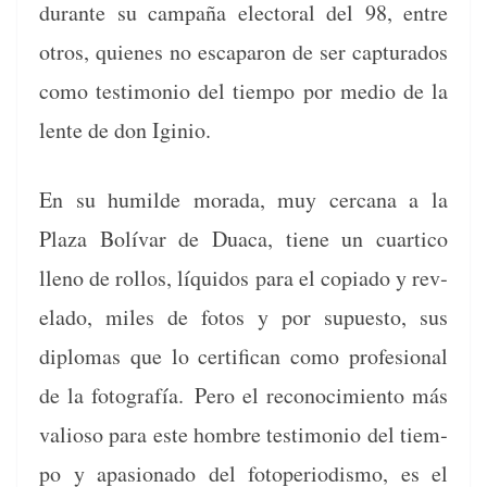
durante su cam­paña elec­toral del 98, entre
otros, quienes no escaparon de ser cap­tura­dos
como tes­ti­mo­nio del tiem­po por medio de la
lente de don Iginio.
En su humilde mora­da, muy cer­cana a la
Plaza Bolí­var de Dua­ca, tiene un cuar­ti­co
lleno de rol­los, líqui­dos para el copi­a­do y rev­
e­la­do, miles de fotos y por supuesto, sus
diplo­mas que lo cer­ti­f­i­can como pro­fe­sion­al
de la fotografía. Pero el reconocimien­to más
valioso para este hom­bre tes­ti­mo­nio del tiem­
po y apa­sion­a­do del fotope­ri­odis­mo, es el