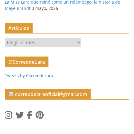
La Miss Lara que reinó como un relámpago: la historia de
Maye Brandt
3 mayo, 2026
Artículos
A
r
t
@CorreodeLara
í
c
Tweets by CorreodeLara
u
l
o
correodelaraoficial@gmail.com
s