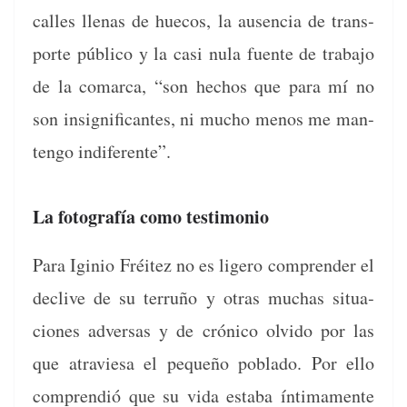
calles llenas de hue­cos, la ausen­cia de trans­
porte públi­co y la casi nula fuente de tra­ba­jo
de la comar­ca, “son hechos que para mí no
son insignif­i­cantes, ni mucho menos me man­
ten­go indiferente”.
La fotografía como testimonio
Para Iginio Fréitez no es ligero com­pren­der el
declive de su ter­ruño y otras muchas situa­
ciones adver­sas y de cróni­co olvi­do por las
que atraviesa el pequeño pobla­do. Por ello
com­prendió que su vida esta­ba ínti­ma­mente