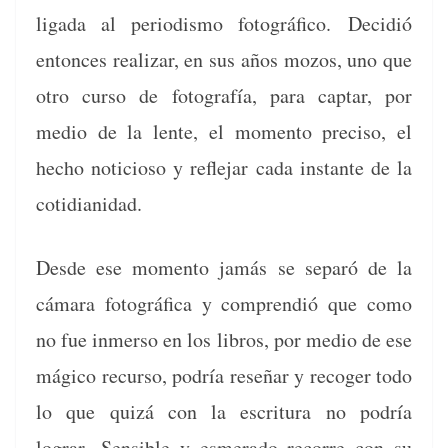
lig­a­da al peri­odis­mo fotográ­fi­co. Decidió
entonces realizar, en sus años mozos, uno que
otro cur­so de fotografía, para cap­tar, por
medio de la lente, el momen­to pre­ciso, el
hecho noti­cioso y refle­jar cada instante de la
cotidianidad.
Des­de ese momen­to jamás se sep­a­ró de la
cámara fotográ­fi­ca y com­prendió que como
no fue inmer­so en los libros, por medio de ese
mági­co recur­so, podría reseñar y recoger todo
lo que quizá con la escrit­u­ra no podría
lograr. Sen­si­ble y esmer­a­do recorre con su