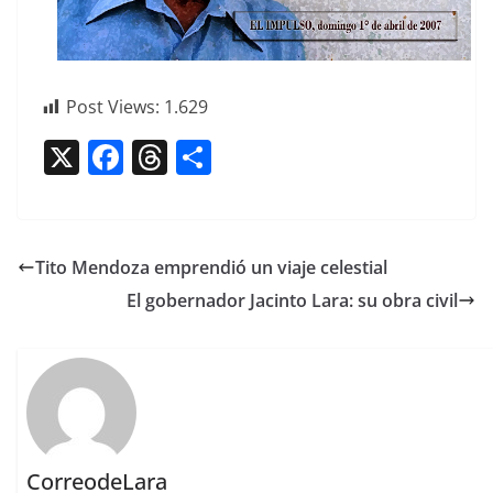
Post Views:
1.629
X
F
T
C
a
h
o
c
re
m
e
a
p
Tito Mendoza emprendió un viaje celestial
b
d
ar
El gobernador Jacinto Lara: su obra civil
o
s
tir
o
k
CorreodeLara