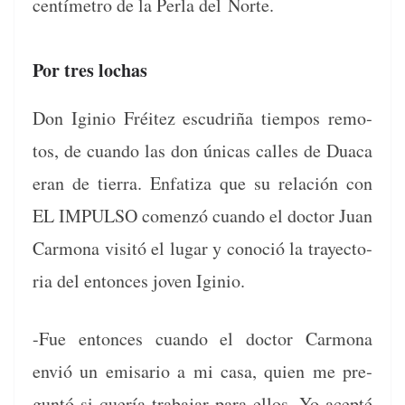
cen­tímetro de la Per­la del Norte.
Por tres lochas
Don Iginio Fréitez escu­d­riña tiem­pos remo­
tos, de cuan­do las don úni­cas calles de Dua­ca
eran de tier­ra. Enfa­ti­za que su relación con
EL IMPULSO comen­zó cuan­do el doc­tor Juan
Car­mona vis­itó el lugar y cono­ció la trayec­to­
ria del entonces joven Iginio.
-Fue entonces cuan­do el doc­tor Car­mona
envió un emis­ario a mi casa, quien me pre­
gun­tó si quería tra­ba­jar para ellos. Yo acep­té