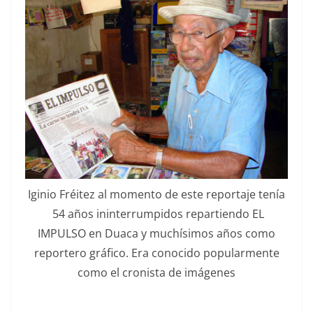
Iginio Fréitez al momen­to de este repor­ta­je tenía
54 años inin­ter­rumpi­dos repar­tien­do EL
IMPULSO en Dua­ca y muchísi­mos años como
reportero grá­fi­co. Era cono­ci­do pop­u­lar­mente
como el cro­nista de imágenes