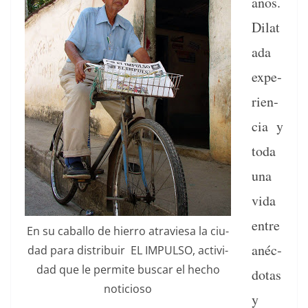
años.
Dilat
a­da
expe­
ri­en­
cia y
toda
una
vida
entre
En su cabal­lo de hier­ro atraviesa la ciu­
anéc­
dad para dis­tribuir EL IMPULSO, activi­
dad que le per­mite bus­car el hecho
do­tas
noticioso
y