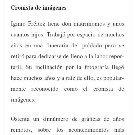
Cronista de imágenes
Iginio Fréitez tiene don mat­ri­mo­nios y unos
cuan­tos hijos. Tra­ba­jó por espa­cio de muchos
años en una funer­aria del pobla­do pero se
retiró para dedi­carse de lleno a la labor repor­
ter­il. Su incli­nación por la fotografía llegó
hace muchos años y a raíz de ello, es pop­u­lar­
mente recono­ci­do como el cro­nista de
imágenes.
Osten­ta un sin­número de grá­fi­cas de años
remo­tos, sobre los acon­tec­imien­tos más