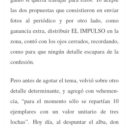
las dos prop­ues­tas que con­sistieron en enviar
fotos al per­iódi­co y por otro lado, como
ganan­cia extra, dis­tribuir EL IMPULSO en la
zona, con­tó con los ojos cer­ra­dos, recor­dan­do,
como para que ningún detalle escapara de la
confesión.
Pero antes de ago­tar el tema, volvió sobre otro
detalle deter­mi­nante, y agregó con vehe­men­
cia, “para el momen­to sólo se repartían 10
ejem­plares con un val­or uni­tario de tres
lochas”. Hoy día, al despun­tar el alba, don