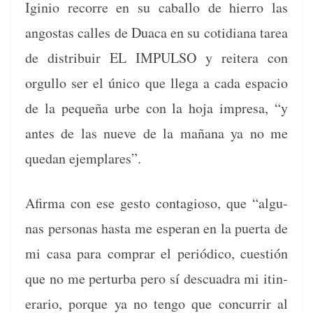
Iginio recorre en su cabal­lo de hier­ro las
angostas calles de Dua­ca en su cotid­i­ana tarea
de dis­tribuir EL IMPULSO y reit­era con
orgul­lo ser el úni­co que lle­ga a cada espa­cio
de la pequeña urbe con la hoja impre­sa, “y
antes de las nueve de la mañana ya no me
quedan ejemplares”.
Afir­ma con ese gesto con­ta­gioso, que “algu­
nas per­sonas has­ta me esper­an en la puer­ta de
mi casa para com­prar el per­iódi­co, cuestión
que no me per­tur­ba pero sí des­cuadra mi itin­
er­ario, porque ya no ten­go que con­cur­rir al