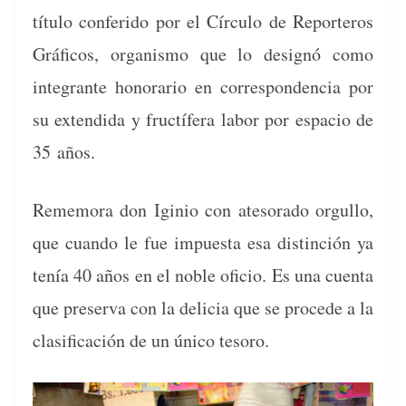
títu­lo con­feri­do por el Cír­cu­lo de Reporteros
Grá­fi­cos, organ­is­mo que lo designó como
inte­grante hon­o­rario en cor­re­spon­den­cia por
su exten­di­da y fruc­tífera labor por espa­cio de
35 años.
Remem­o­ra don Iginio con ate­so­ra­do orgul­lo,
que cuan­do le fue impues­ta esa dis­tin­ción ya
tenía 40 años en el noble ofi­cio. Es una cuen­ta
que preser­va con la deli­cia que se pro­cede a la
clasi­fi­cación de un úni­co tesoro.