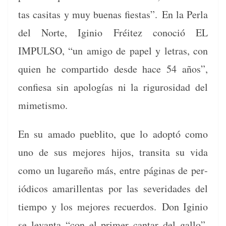
tas casitas y muy bue­nas fies­tas”. En la Per­la
del Norte, Iginio Fréitez cono­ció EL
IMPULSO, “un ami­go de papel y letras, con
quien he com­par­tido des­de hace 54 años”,
con­fiesa sin apologías ni la rig­urosi­dad del
mimetismo.
En su ama­do puebli­to, que lo adop­tó como
uno de sus mejores hijos, tran­si­ta su vida
como un lugareño más, entre pági­nas de per­
iódi­cos amar­il­len­tas por las sev­eri­dades del
tiem­po y los mejores recuer­dos. Don Iginio
se lev­an­ta “con el primer can­tar del gal­lo”,