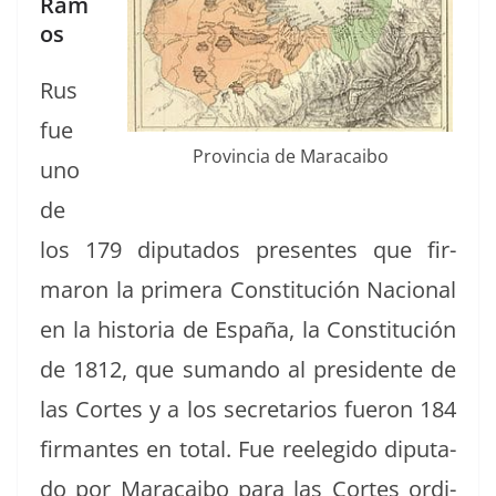
Ram
os
Rus
fue
Provin­cia de Maracaibo
uno
de
los 179 diputa­dos pre­sentes que fir­
maron la primera Con­sti­tu­ción Nacional
en la his­to­ria de España, la Con­sti­tu­ción
de 1812, que suman­do al pres­i­dente de
las Cortes y a los sec­re­tar­ios fueron 184
fir­mantes en total. Fue reelegi­do diputa­
do por Mara­cai­bo para las Cortes ordi­