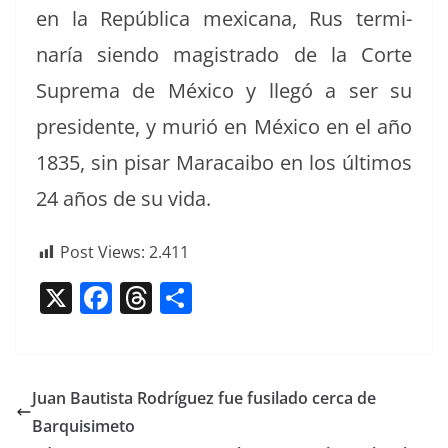
en la Repúbli­ca mex­i­cana, Rus ter­mi­
naría sien­do mag­istra­do de la Corte
Supre­ma de Méx­i­co y llegó a ser su
pres­i­dente, y murió en Méx­i­co en el año
1835, sin pis­ar Mara­cai­bo en los últi­mos
24 años de su vida.
Post Views:
2.411
X
F
T
C
a
h
o
c
re
m
e
a
p
Juan Bautista Rodríguez fue fusilado cerca de
b
d
ar
Barquisimeto