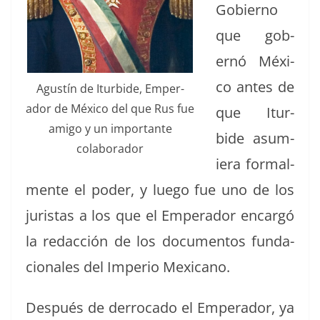
Gob­ier­no
que gob­
ernó Méx­i­
co antes de
Agustín de Itur­bide, Emper­
ador de Méx­i­co del que Rus fue
que Itur­
ami­go y un impor­tante
bide asum­
colaborador
iera for­mal­
mente el poder, y luego fue uno de los
juris­tas a los que el Emper­ador encar­gó
la redac­ción de los doc­u­men­tos fun­da­
cionales del Impe­rio Mexicano.
Después de der­ro­ca­do el Emper­ador, ya