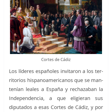
Cortes de Cádiz
Los líderes españoles invi­taron a los ter­
ri­to­rios his­panoamer­i­canos que se man­
tenían leales a España y rec­haz­a­ban la
Inde­pen­den­cia, a que eligier­an sus
diputa­dos a esas Cortes de Cádiz, y por