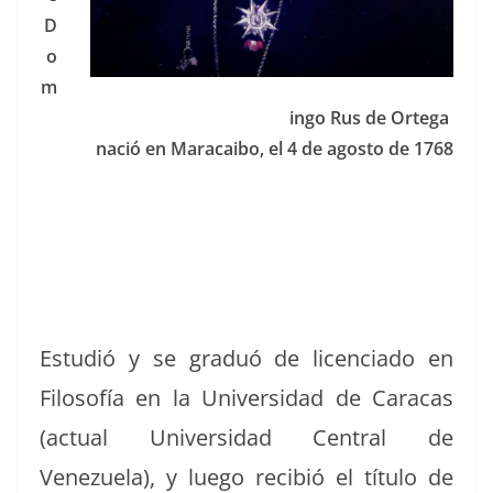
D
o
m
in­go Rus de Ortega
nació en Mara­cai­bo, el 4 de agos­to de 1768
Estudió y se graduó de licen­ci­a­do en
Filosofía en la Uni­ver­si­dad de Cara­cas
(actu­al Uni­ver­si­dad Cen­tral de
Venezuela), y luego recibió el títu­lo de