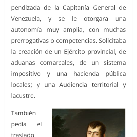
pen­diza­da de la Cap­i­tanía Gen­er­al de
Venezuela, y se le otor­gara una
autonomía muy amplia, con muchas
pre­rrog­a­ti­vas o com­pe­ten­cias. Solic­ita­ba
la creación de un Ejérci­to provin­cial, de
adu­a­nas comar­cales, de un sis­tema
impos­i­ti­vo y una hacien­da públi­ca
locales; y una Audi­en­cia ter­ri­to­r­i­al y
lacustre.
Tam­bién
pedía el
trasla­do