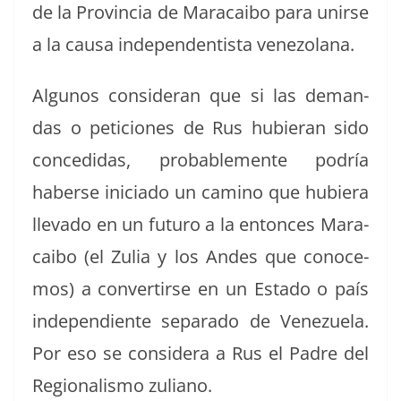
de la Provin­cia de Mara­cai­bo para unirse
a la causa inde­pen­den­tista venezolana.
Algunos con­sid­er­an que si las deman­
das o peti­ciones de Rus hubier­an sido
con­ce­di­das, prob­a­ble­mente podría
haberse ini­ci­a­do un camino que hubiera
lle­va­do en un futuro a la entonces Mara­
cai­bo (el Zulia y los Andes que cono­ce­
mos) a con­ver­tirse en un Esta­do o país
inde­pen­di­ente sep­a­ra­do de Venezuela.
Por eso se con­sid­era a Rus el Padre del
Region­al­is­mo zuliano.