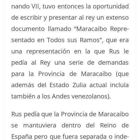
nan­do VII, tuvo entonces la opor­tu­nidad
de escribir y pre­sen­tar al rey un exten­so
doc­u­men­to lla­ma­do “Mara­cai­bo Rep­re­
sen­ta­do en Todos sus Ramos”, que era
una rep­re­sentación en la que Rus le
pedía al Rey una serie de deman­das
para la Provin­cia de Mara­cai­bo (que
además del Esta­do Zulia actu­al incluía
tam­bién a los Andes venezolanos).
Rus pedía que la Provin­cia de Mara­cai­bo
se man­tu­viera den­tro del Reino de
España pero que fuera sep­a­ra­da o inde­