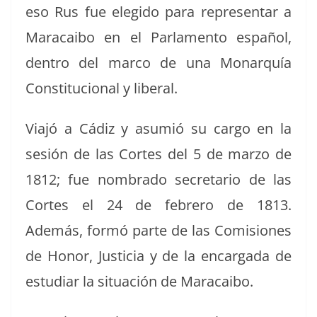
eso Rus fue elegi­do para rep­re­sen­tar a
Mara­cai­bo en el Par­la­men­to español,
den­tro del mar­co de una Monar­quía
Con­sti­tu­cional y liberal.
Via­jó a Cádiz y asum­ió su car­go en la
sesión de las Cortes del 5 de mar­zo de
1812; fue nom­bra­do sec­re­tario de las
Cortes el 24 de febrero de 1813.
Además, for­mó parte de las Comi­siones
de Hon­or, Jus­ti­cia y de la encar­ga­da de
estu­di­ar la situación de Maracaibo.