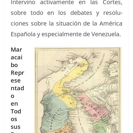
Inter­vi­no acti­va­mente en las Cortes,
sobre todo en los debates y res­olu­
ciones sobre la situación de la Améri­ca
Españo­la y espe­cial­mente de Venezuela.
Mar
acai
bo
Repr
ese
ntad
o
en
Tod
os
sus