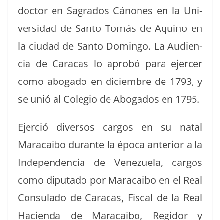
doc­tor en Sagra­dos Cánones en la Uni­
ver­si­dad de San­to Tomás de Aquino en
la ciu­dad de San­to Domin­go. La Audi­en­
cia de Cara­cas lo aprobó para ejercer
como abo­ga­do en diciem­bre de 1793, y
se unió al Cole­gio de Abo­ga­dos en 1795.
Ejer­ció diver­sos car­gos en su natal
Mara­cai­bo durante la época ante­ri­or a la
Inde­pen­den­cia de Venezuela, car­gos
como diputa­do por Mara­cai­bo en el Real
Con­sula­do de Cara­cas, Fis­cal de la Real
Hacien­da de Mara­cai­bo, Regi­dor y