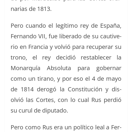
nar­ias de 1813.
Pero cuan­do el legí­ti­mo rey de España,
Fer­nan­do VII, fue lib­er­a­do de su cau­tive­
rio en Fran­cia y volvió para recu­per­ar su
trono, el rey decidió restable­cer la
Monar­quía Abso­lu­ta para gob­ernar
como un tira­no, y por eso el 4 de mayo
de 1814 derogó la Con­sti­tu­ción y dis­
olvió las Cortes, con lo cual Rus perdió
su curul de diputado.
Pero como Rus era un políti­co leal a Fer­