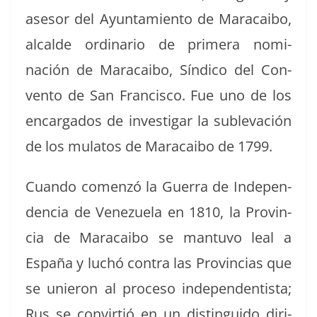
asesor del Ayun­tamien­to de Mara­cai­bo,
alcalde ordi­nario de primera nom­i­
nación de Mara­cai­bo, Síndi­co del Con­
ven­to de San Fran­cis­co. Fue uno de los
encar­ga­dos de inves­ti­gar la sub­l­e­vación
de los mulatos de Mara­cai­bo de 1799.
Cuan­do comen­zó la Guer­ra de Inde­pen­
den­cia de Venezuela en 1810, la Provin­
cia de Mara­cai­bo se man­tu­vo leal a
España y luchó con­tra las Provin­cias que
se unieron al pro­ce­so inde­pen­den­tista;
Rus se con­vir­tió en un dis­tin­gui­do diri­