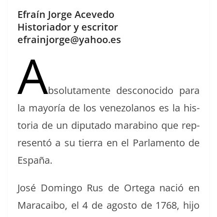
a
h
o
Efraín Jorge Acevedo
c
re
m
Historiador y escritor
e
a
p
efrainjorge@yahoo.es
A
b
d
ar
o
s
tir
o
bso­lu­ta­mente descono­ci­do para
k
la may­oría de los vene­zolanos es la his­
to­ria de un diputa­do mara­bi­no que rep­
re­sen­tó a su tier­ra en el Par­la­men­to de
España.
José Domin­go Rus de Orte­ga nació en
Mara­cai­bo, el 4 de agos­to de 1768, hijo