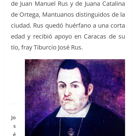
de Juan Manuel Rus y de Jua­na Catali­na
de Orte­ga, Man­tu­anos dis­tin­gui­dos de la
ciu­dad. Rus quedó huér­fano a una cor­ta
edad y recibió apoyo en Cara­cas de su
tío, fray Tibur­cio José Rus.
Jo
s
é