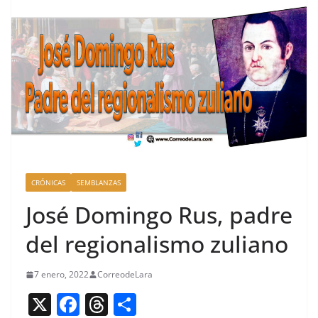
CRÓNICAS
SEMBLANZAS
José Domingo Rus, padre
del regionalismo zuliano
7 enero, 2022
CorreodeLara
X
F
T
C