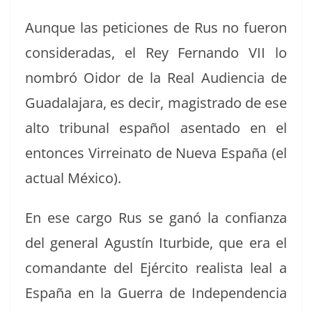
Aunque las peti­ciones de Rus no fueron
con­sid­er­adas, el Rey Fer­nan­do VII lo
nom­bró Oidor de la Real Audi­en­cia de
Guadala­jara, es decir, mag­istra­do de ese
alto tri­bunal español asen­ta­do en el
entonces Vir­reina­to de Nue­va España (el
actu­al México).
En ese car­go Rus se ganó la con­fi­an­za
del gen­er­al Agustín Itur­bide, que era el
coman­dante del Ejérci­to real­ista leal a
España en la Guer­ra de Inde­pen­den­cia