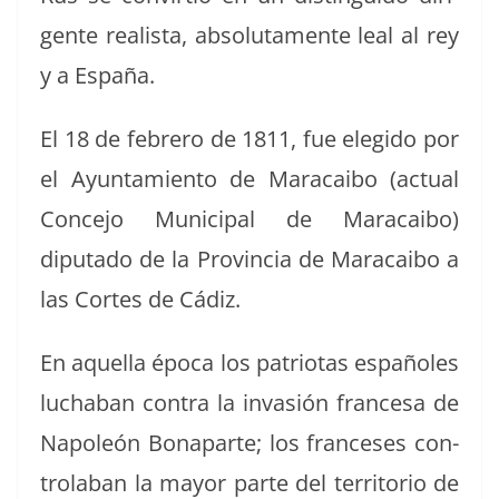
gente real­ista, abso­lu­ta­mente leal al rey
y a España.
El 18 de febrero de 1811, fue elegi­do por
el Ayun­tamien­to de Mara­cai­bo (actu­al
Con­ce­jo Munic­i­pal de Mara­cai­bo)
diputa­do de la Provin­cia de Mara­cai­bo a
las Cortes de Cádiz.
En aque­l­la época los patri­o­tas españoles
lucha­ban con­tra la invasión france­sa de
Napoleón Bona­parte; los france­ses con­
tro­la­ban la may­or parte del ter­ri­to­rio de