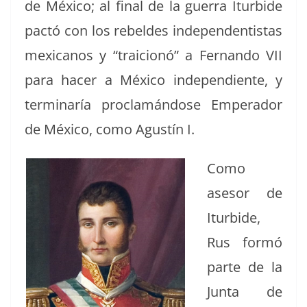
de Méx­i­co; al final de la guer­ra Itur­bide
pactó con los rebeldes inde­pen­den­tis­tas
mex­i­canos y “traicionó” a Fer­nan­do VII
para hac­er a Méx­i­co inde­pen­di­ente, y
ter­mi­naría proclamán­dose Emper­ador
de Méx­i­co, como Agustín I.
Como
asesor de
Itur­bide,
Rus for­mó
parte de la
Jun­ta de