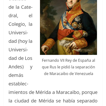
de la Cat­e­
dral, el
Cole­gio, la
Uni­ver­si­
dad (hoy la
Uni­ver­si­
dad de Los
Fer­nan­do VII Rey de España al
Andes) y
que Rus le pidió la sep­a­ración
de Mara­cai­bo de Venezuela
demás
establec­
imien­tos de Méri­da a Mara­cai­bo, porque
la ciu­dad de Méri­da se había sep­a­ra­do