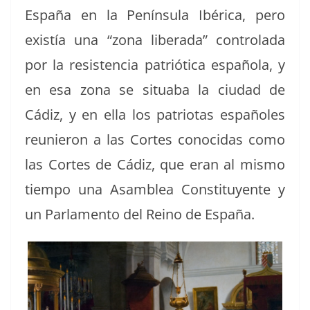
España en la Penín­su­la Ibéri­ca, pero
existía una “zona lib­er­a­da” con­tro­la­da
por la resisten­cia patrióti­ca españo­la, y
en esa zona se situ­a­ba la ciu­dad de
Cádiz, y en ella los patri­o­tas españoles
reunieron a las Cortes cono­ci­das como
las Cortes de Cádiz, que eran al mis­mo
tiem­po una Asam­blea Con­sti­tuyente y
un Par­la­men­to del Reino de España.