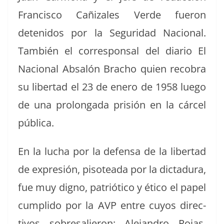
Fran­cis­co Cañiza­les Verde fueron
detenidos por la Seguri­dad Nacional.
Tam­bién el cor­re­spon­sal del diario El
Nacional Absalón Bra­cho quien reco­bra
su lib­er­tad el 23 de enero de 1958 luego
de una pro­lon­ga­da prisión en la cár­cel
pública.
En la lucha por la defen­sa de la lib­er­tad
de expre­sión, pisotea­da por la dic­tadu­ra,
fue muy dig­no, patrióti­co y éti­co el papel
cumpli­do por la AVP entre cuyos direc­
tivos sobre­salieron: Ale­jan­dro Rojas,