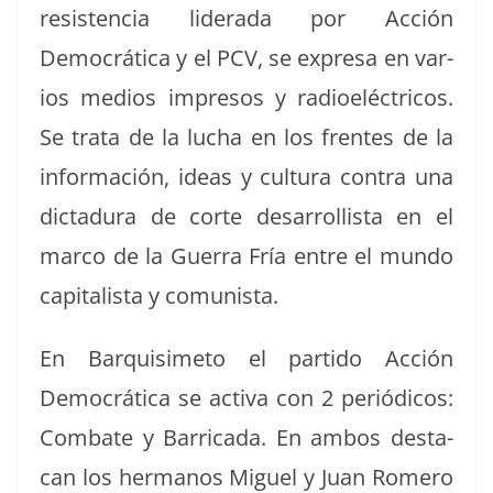
resisten­cia lid­er­a­da por Acción
Democráti­ca y el PCV, se expre­sa en var­
ios medios impre­sos y radioeléc­tri­cos.
Se tra­ta de la lucha en los frentes de la
infor­ma­ción, ideas y cul­tura con­tra una
dic­tadu­ra de corte desar­rol­lista en el
mar­co de la Guer­ra Fría entre el mun­do
cap­i­tal­ista y comunista.
En Bar­quisime­to el par­tido Acción
Democráti­ca se acti­va con 2 per­iódi­cos:
Com­bate y Bar­ri­ca­da. En ambos desta­
can los her­manos Miguel y Juan Romero