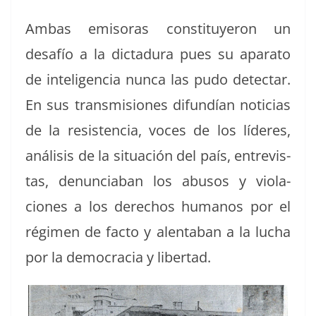
Ambas emiso­ras con­sti­tuyeron un
desafío a la dic­tadu­ra pues su apara­to
de inteligen­cia nun­ca las pudo detec­tar.
En sus trans­mi­siones difundían noti­cias
de la resisten­cia, voces de los líderes,
análi­sis de la situación del país, entre­vis­
tas, denun­cia­ban los abu­sos y vio­la­
ciones a los dere­chos humanos por el
rég­i­men de fac­to y alenta­ban a la lucha
por la democ­ra­cia y libertad.