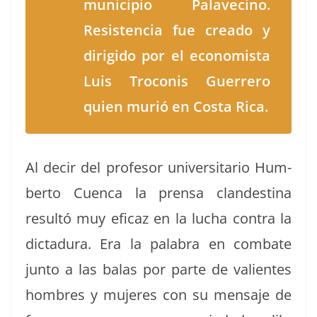
munici­pio Palave­ci­no.
Resisten­cia fue crea­do y
dirigi­do por el econ­o­mista
Luis Tro­co­nis Guer­rero
quien murió en Cos­ta Rica.
Al decir del pro­fe­sor uni­ver­si­tario Hum­
ber­to Cuen­ca la pren­sa clan­des­ti­na
resultó muy efi­caz en la lucha con­tra la
dic­tadu­ra. Era la pal­abra en com­bate
jun­to a las balas por parte de valientes
hom­bres y mujeres con su men­saje de