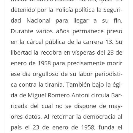
detenido por la Policía políti­ca la Seguri­
dad Nacional para lle­gar a su fin.
Durante var­ios años per­manece pre­so
en la cár­cel públi­ca de la car­rera 13. Su
lib­er­tad la reco­bra en vísperas del 23 de
enero de 1958 para pre­cisa­mente morir
ese día orgul­loso de su labor peri­odís­ti­
ca con­tra la tiranía. Tam­bién bajo la égi­
da de Miguel Romero Antoni cir­cu­la Bar­
ri­ca­da del cual no se dispone de may­
ores datos. Al retornar la democ­ra­cia al
país el 23 de enero de 1958, fun­da el