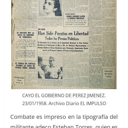
CAYO EL GOBIERNO DE PEREZ JIMENEZ.
23/01/1958. Archi­vo Diario EL IMPULSO
Com­bate es impre­so en la tipografía del
mil­i­tante ade­co Este­ban Tor­res, quien es