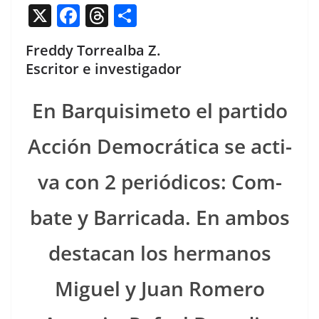
X
F
T
C
a
h
o
Freddy Torrealba Z.
c
re
m
Escritor e investigador
e
a
p
b
d
ar
En Bar­quisime­to el par­tido
o
s
tir
Acción Democráti­ca se acti­
o
k
va con 2 per­iódi­cos: Com­
bate y Bar­ri­ca­da. En ambos
desta­can los her­manos
Miguel y Juan Romero