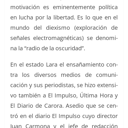
moti­vación es emi­nen­te­mente políti­ca
en lucha por la lib­er­tad. Es lo que en el
mun­do del diex­is­mo (explo­ración de
señales elec­tro­mag­néti­cas) se denom­i­
na la “radio de la oscuridad”.
En el esta­do Lara el ensañamien­to con­
tra los diver­sos medios de comu­ni­
cación y sus peri­odis­tas, se hizo exten­si­
vo tam­bién a El Impul­so, Últi­ma Hora y
El Diario de Caro­ra. Ase­dio que se cen­
tró en el diario El Impul­so cuyo direc­tor
Juan Car­mona y el jefe de redac­ción