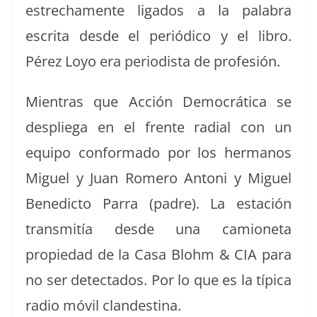
estrechamente lig­a­dos a la pal­abra
escri­ta des­de el per­iódi­co y el libro.
Pérez Loyo era peri­odista de profesión.
Mien­tras que Acción Democráti­ca se
despl­ie­ga en el frente radi­al con un
equipo con­for­ma­do por los her­manos
Miguel y Juan Romero Antoni y Miguel
Bene­dic­to Par­ra (padre). La estación
trans­mitía des­de una camione­ta
propiedad de la Casa Blohm & CIA para
no ser detec­ta­dos. Por lo que es la típi­ca
radio móvil clandestina.