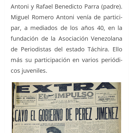
Antoni y Rafael Bene­dic­to Par­ra (padre).
Miguel Romero Antoni venía de par­tic­i­
par, a medi­a­dos de los años 40, en la
fun­dación de la Aso­ciación Vene­zolana
de Peri­odis­tas del esta­do Táchi­ra. Ello
más su par­tic­i­pación en var­ios per­iódi­
cos juveniles.