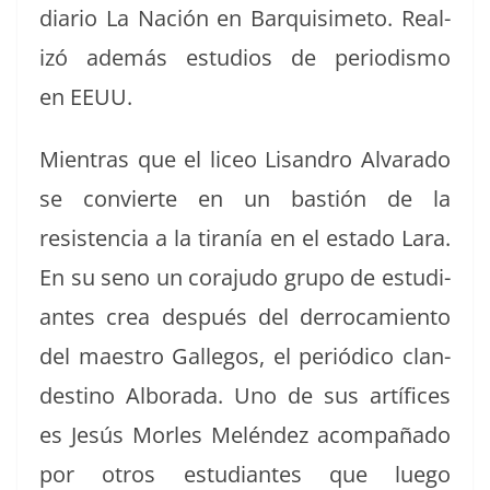
diario La Nación en Bar­quisime­to. Real­
izó además estu­dios de peri­odis­mo
en EEUU.
Mien­tras que el liceo Lisan­dro Alvara­do
se con­vierte en un bastión de la
resisten­cia a la tiranía en el esta­do Lara.
En su seno un cora­ju­do grupo de estu­di­
antes crea después del der­ro­camien­to
del mae­stro Gal­le­gos, el per­iódi­co clan­
des­ti­no Alb­o­ra­da. Uno de sus artí­fices
es Jesús Mor­les Melén­dez acom­paña­do
por otros estu­di­antes que luego