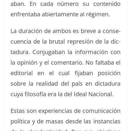
a­ban. En cada número su con­tenido
enfrenta­ba abier­ta­mente al régimen.
La duración de ambos es breve a con­se­
cuen­cia de la bru­tal repre­sión de la dic­
tadu­ra. Con­ju­ga­ban la infor­ma­ción con
la opinión y el comen­tario. No falta­ba el
edi­to­r­i­al en el cual fija­ban posi­ción
sobre la real­i­dad del país en dic­tadu­ra
cuya filosofía era la del Ide­al Nacional.
Estas son expe­ri­en­cias de comu­ni­cación
políti­ca y de masas des­de las instan­cias