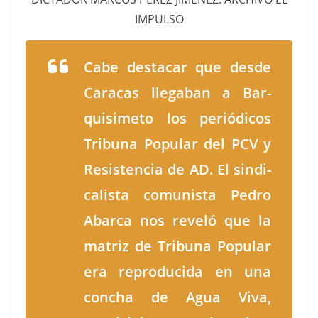
IMPULSO
Cabe destacar que des­de
Cara­cas lle­ga­ban a Bar­
quisime­to los per­iódi­cos
Tri­buna Pop­u­lar del PCV y
Resisten­cia de AD. El sindi­
cal­ista comu­nista Pedro
Abar­ca nos rev­eló que la
matriz de Tri­buna Pop­u­lar
era repro­duci­da en una
con­cha de Agua Viva,