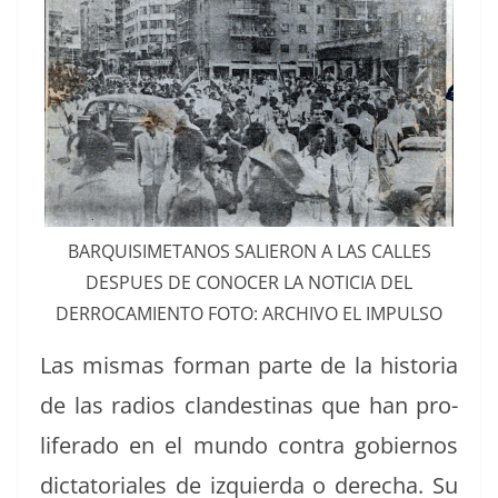
BARQUISIMETANOS SALIERON A LAS CALLES
DESPUES DE CONOCER LA NOTICIA DEL
DERROCAMIENTO FOTO: ARCHIVO EL IMPULSO
Las mis­mas for­man parte de la his­to­ria
de las radios clan­des­ti­nas que han pro­
lif­er­a­do en el mun­do con­tra gob­ier­nos
dic­ta­to­ri­ales de izquier­da o derecha. Su