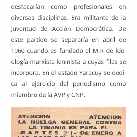
destacarían como pro­fe­sion­ales en
diver­sas dis­ci­plinas. Era mil­i­tante de la
Juven­tud de Acción Democráti­ca. De
este par­tido se sep­a­raría en abril de
1960 cuan­do es fun­da­do el MIR de ide­
ología marx­ista-lenin­ista a cuyas filas se
incor­po­ra. En el esta­do Yaracuy se ded­i­
ca al ejer­ci­cio del peri­odis­mo como
miem­bro de la AVP y CNP.