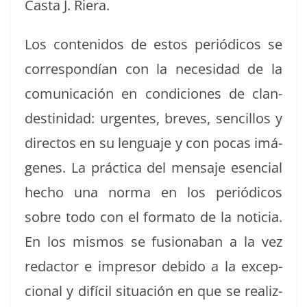
Cas­ta J. Riera.
Los con­tenidos de estos per­iódi­cos se
cor­re­spondían con la necesi­dad de la
comu­ni­cación en condi­ciones de clan­
des­tinidad: urgentes, breves, sen­cil­los y
direc­tos en su lengua­je y con pocas imá­
genes. La prác­ti­ca del men­saje esen­cial
hecho una nor­ma en los per­iódi­cos
sobre todo con el for­ma­to de la noti­cia.
En los mis­mos se fusion­a­ban a la vez
redac­tor e impre­sor debido a la excep­
cional y difí­cil situación en que se real­iz­