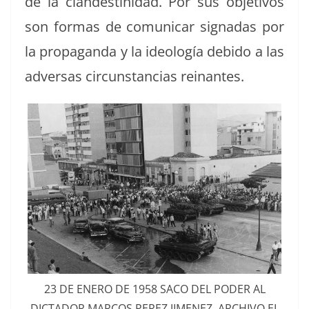
de la clan­des­tinidad. Por sus obje­tivos
son for­mas de comu­nicar sig­nadas por
la pro­pa­gan­da y la ide­ología debido a las
adver­sas cir­cun­stan­cias reinantes.
23 DE ENERO DE 1958 SACO DEL PODER AL
DICTADOR MARCOS PEREZ JIMENEZ. ARCHIVO EL