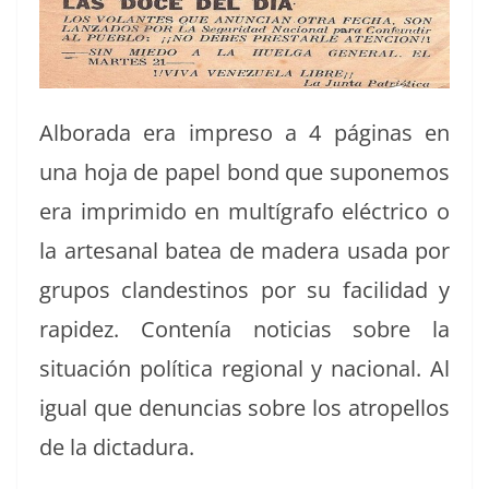
Alb­o­ra­da era impre­so a 4 pági­nas en
una hoja de papel bond que suponemos
era imprim­i­do en multí­grafo eléc­tri­co o
la arte­sanal batea de madera usa­da por
gru­pos clan­des­ti­nos por su facil­i­dad y
rapi­dez. Con­tenía noti­cias sobre la
situación políti­ca region­al y nacional. Al
igual que denun­cias sobre los atro­pel­los
de la dictadura.