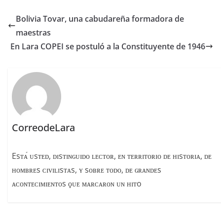
c
re
m
e
a
p
Bolivia Tovar, una cabudareña formadora de
b
d
ar
maestras
o
s
tir
En Lara COPEI se postuló a la Constituyente de 1946
o
k
CorreodeLara
Esᴛᴀ́ ᴜsᴛᴇᴅ, ᴅɪsᴛɪɴɢᴜɪᴅᴏ ʟᴇᴄᴛᴏʀ, ᴇɴ ᴛᴇʀʀɪᴛᴏʀɪᴏ ᴅᴇ ʜɪsᴛᴏʀɪᴀ, ᴅᴇ
ʜᴏᴍʙʀᴇs ᴄɪᴠɪʟɪsᴛᴀs, ʏ sᴏʙʀᴇ ᴛᴏᴅᴏ, ᴅᴇ ɢʀᴀɴᴅᴇs
ᴀᴄᴏɴᴛᴇᴄɪᴍɪᴇɴᴛᴏs ϙᴜᴇ ᴍᴀʀᴄᴀʀᴏɴ ᴜɴ ʜɪᴛo