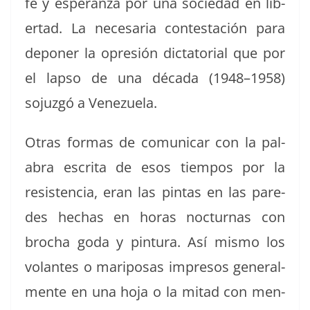
fe y esper­an­za por una sociedad en lib­
er­tad. La nece­saria con­testación para
depon­er la opre­sión dic­ta­to­r­i­al que por
el lap­so de una déca­da (1948–1958)
sojuzgó a Venezuela.
Otras for­mas de comu­nicar con la pal­
abra escri­ta de esos tiem­pos por la
resisten­cia, eran las pin­tas en las pare­
des hechas en horas noc­tur­nas con
brocha goda y pin­tu­ra. Así mis­mo los
volantes o mari­posas impre­sos gen­eral­
mente en una hoja o la mitad con men­