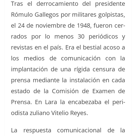
Tras el der­ro­camien­to del pres­i­dente
Rómu­lo Gal­le­gos por mil­itares golpis­tas,
el 24 de noviem­bre de 1948, fueron cer­
ra­dos por lo menos 30 per­iódi­cos y
revis­tas en el país. Era el bes­tial acoso a
los medios de comu­ni­cación con la
implantación de una rígi­da cen­sura de
pren­sa medi­ante la insta­lación en cada
esta­do de la Comisión de Exa­m­en de
Pren­sa. En Lara la encabez­a­ba el peri­
odista zuliano Vite­lio Reyes.
La respues­ta comu­ni­ca­cional de la