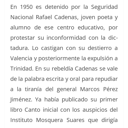
En 1950 es detenido por la Seguri­dad
Nacional Rafael Cade­nas, joven poeta y
alum­no de ese cen­tro educa­ti­vo, por
protes­tar su incon­formi­dad con la dic­
tadu­ra. Lo cas­ti­gan con su destier­ro a
Valen­cia y pos­te­ri­or­mente la expul­sión a
Trinidad. En su rebeldía Cade­nas se vale
de la pal­abra escri­ta y oral para repu­di­ar
a la tiranía del gen­er­al Mar­cos Pérez
Jiménez. Ya había pub­li­ca­do su primer
libro Can­to ini­cial con los aus­pi­cios del
Insti­tu­to Mos­quera Suares que dirigía