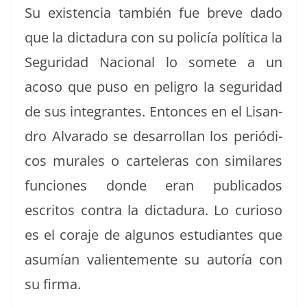
Su exis­ten­cia tam­bién fue breve dado
que la dic­tadu­ra con su policía políti­ca la
Seguri­dad Nacional lo somete a un
acoso que puso en peli­gro la seguri­dad
de sus inte­grantes. Entonces en el Lisan­
dro Alvara­do se desar­rol­lan los per­iódi­
cos murales o cartel­eras con sim­i­lares
fun­ciones donde eran pub­li­ca­dos
escritos con­tra la dic­tadu­ra. Lo curioso
es el cora­je de algunos estu­di­antes que
asumían valien­te­mente su autoría con
su firma.