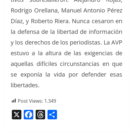
Rodri­go Orel­lana, Manuel Anto­nio Pérez
Díaz, y Rober­to Riera. Nun­ca cesaron en
la defen­sa de la lib­er­tad de infor­ma­ción
y los dere­chos de los peri­odis­tas. La AVP
estu­vo a la altura de las exi­gen­cias de
aque­l­las difí­ciles cir­cun­stan­cias en que
se exponía la vida por defend­er esas
libertades.
Post Views:
1.349
X
F
T
C
a
h
o