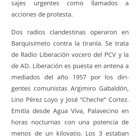
sajes urgentes como lla­ma­dos a
acciones de protesta.
Dos radios clan­des­ti­nas oper­aron en
Bar­quisime­to con­tra la tiranía. Se tra­ta
de Radio Lib­eración vocero del PCV y la
de AD.
Lib­eración es pues­ta en ante­na a
medi­a­dos del año 1957 por los diri­
gentes comu­nistas Argimiro Gabaldón,
Lino Pérez Loyo y José “Cheche” Cortez.
Emitía des­de Agua Viva, Palave­ci­no en
horas noc­tur­nas con una poten­cia de
menos de un kilo­va­tio. Los 3 esta­ban