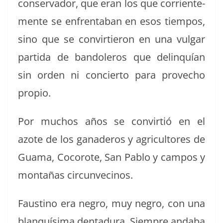
con­ser­vador, que eran los que cor­ri­en­te­
mente se enfrenta­ban en esos tiem­pos,
sino que se con­virtieron en una vul­gar
par­ti­da de ban­doleros que delin­quían
sin orden ni concier­to para prove­cho
propio.
Por muchos años se con­vir­tió en el
azote de los ganaderos y agricul­tores de
Gua­ma, Cocorote, San Pablo y cam­pos y
mon­tañas circunvecinos.
Fausti­no era negro, muy negro, con una
blan­quísi­ma den­tadu­ra. Siem­pre and­a­ba