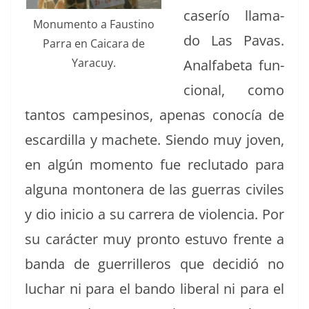
caserío lla­ma­
Mon­u­men­to a Fausti­no
do Las Pavas.
Par­ra en Caicara de
Yaracuy.
Anal­fa­be­ta fun­
cional, como
tan­tos campesinos, ape­nas conocía de
escardil­la y machete. Sien­do muy joven,
en algún momen­to fue reclu­ta­do para
algu­na mon­ton­era de las guer­ras civiles
y dio ini­cio a su car­rera de vio­len­cia. Por
su carác­ter muy pron­to estu­vo frente a
ban­da de guer­rilleros que decidió no
luchar ni para el ban­do lib­er­al ni para el