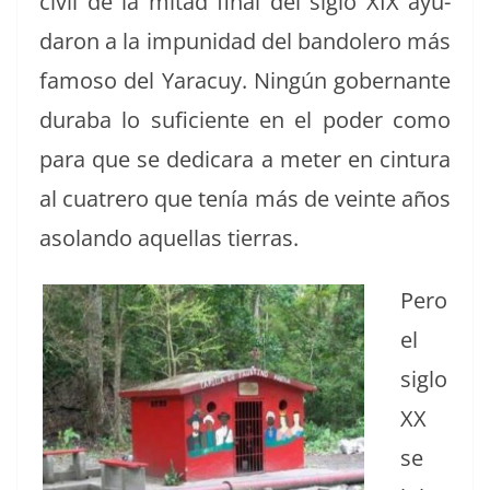
civ­il de la mitad final del siglo XIX ayu­
daron a la impunidad del ban­dolero más
famoso del Yaracuy. Ningún gob­er­nante
dura­ba lo sufi­ciente en el poder como
para que se dedicara a meter en cin­tu­ra
al cua­trero que tenía más de veinte años
asolan­do aque­l­las tierras.
Pero
el
siglo
XX
se