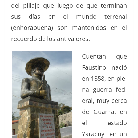
del pil­la­je que luego de que ter­mi­nan
sus días en el mun­do ter­re­nal
(enhorabue­na) son man­tenidos en el
recuer­do de los antivalores.
Cuen­tan que
Fausti­no nació
en 1858, en ple­
na guer­ra fed­
er­al, muy cer­ca
de Gua­ma, en
el esta­do
Yaracuy, en un