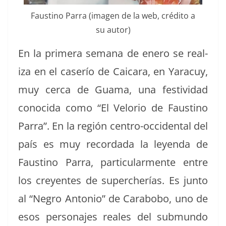
Fausti­no Par­ra (ima­gen de la web, crédi­to a
su autor)
En la primera sem­ana de enero se real­
iza en el caserío de Caicara, en Yaracuy,
muy cer­ca de Gua­ma, una fes­tivi­dad
cono­ci­da como “El Velo­rio de Fausti­no
Par­ra”. En la región cen­tro-occi­den­tal del
país es muy recor­da­da la leyen­da de
Fausti­no Par­ra, par­tic­u­lar­mente entre
los creyentes de supercherías. Es jun­to
al “Negro Anto­nio” de Carabobo, uno de
esos per­son­ajes reales del sub­mun­do