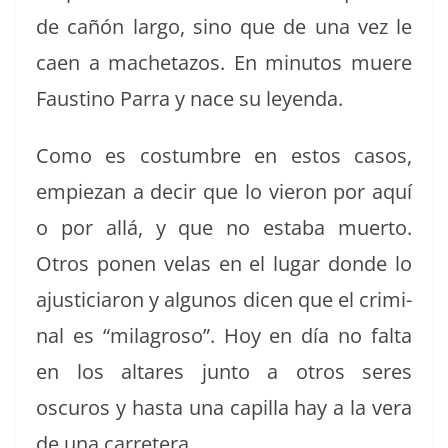
de cañón largo, sino que de una vez le
caen a macheta­zos. En min­u­tos muere
Fausti­no Par­ra y nace su leyenda.
Como es cos­tum­bre en estos casos,
empiezan a decir que lo vieron por aquí
o por allá, y que no esta­ba muer­to.
Otros ponen velas en el lugar donde lo
ajus­ti­cia­ron y algunos dicen que el crim­i­
nal es “mila­groso”. Hoy en día no fal­ta
en los altares jun­to a otros seres
oscuros y has­ta una capil­la hay a la vera
de una carretera.