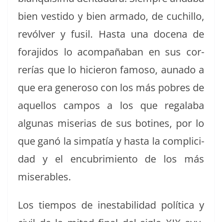
bien vesti­do y bien arma­do, de cuchil­lo,
revólver y fusil. Has­ta una doce­na de
fora­ji­dos lo acom­paña­ban en sus cor­
rerías que lo hicieron famoso, auna­do a
que era gen­eroso con los más pobres de
aque­l­los cam­pos a los que regal­a­ba
algu­nas mis­e­rias de sus botines, por lo
que ganó la sim­patía y has­ta la com­pli­ci­
dad y el encubrim­ien­to de los más
miserables.
Los tiem­pos de inesta­bil­i­dad políti­ca y