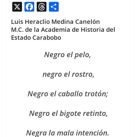
X
F
T
C
a
h
o
Luis Heraclio Medina Canelón
c
re
m
M.C. de la Academia de Historia del
e
a
p
Estado Carabobo
b
d
ar
o
s
tir
Negro el pelo,
o
k
negro el rostro,
Negro el cabal­lo trotón;
Negro el big­ote retinto,
Negra la mala intención.