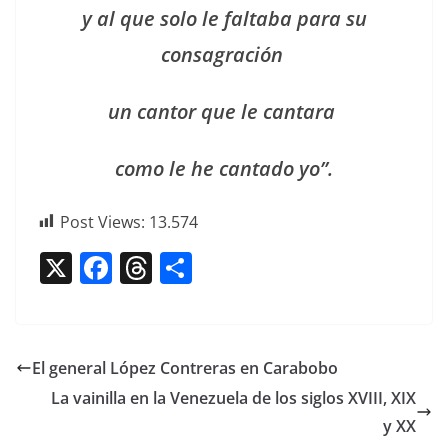
y al que solo le falta­ba para su
consagración
un can­tor que le cantara
como le he can­ta­do yo”.
Post Views:
13.574
X
F
T
C
a
h
o
c
re
m
e
a
p
El general López Contreras en Carabobo
b
d
ar
La vainilla en la Venezuela de los siglos XVIII, XIX
o
s
tir
y XX