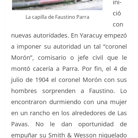
ini­
ció
La capil­la de Fausti­no Parra
con
nuevas autori­dades. En Yaracuy empezó
a impon­er su autori­dad un tal “coro­nel
Morón”, comis­ario o jefe civ­il que le
mon­tó cac­ería a Par­ra. Por fin, el 4 de
julio de 1904 el coro­nel Morón con sus
hom­bres sor­pren­den a Fausti­no. Lo
encon­traron dur­mien­do con una mujer
en un ran­cho en los alrede­dores de Las
Pavas. No le dan opor­tu­nidad de
empuñar su Smith & Wes­son nique­la­do