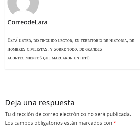
CorreodeLara
Esᴛᴀ́ ᴜsᴛᴇᴅ, ᴅɪsᴛɪɴɢᴜɪᴅᴏ ʟᴇᴄᴛᴏʀ, ᴇɴ ᴛᴇʀʀɪᴛᴏʀɪᴏ ᴅᴇ ʜɪsᴛᴏʀɪᴀ, ᴅᴇ
ʜᴏᴍʙʀᴇs ᴄɪᴠɪʟɪsᴛᴀs, ʏ sᴏʙʀᴇ ᴛᴏᴅᴏ, ᴅᴇ ɢʀᴀɴᴅᴇs
ᴀᴄᴏɴᴛᴇᴄɪᴍɪᴇɴᴛᴏs ϙᴜᴇ ᴍᴀʀᴄᴀʀᴏɴ ᴜɴ ʜɪᴛo
Deja una respuesta
Tu dirección de correo electrónico no será publicada.
Los campos obligatorios están marcados con
*