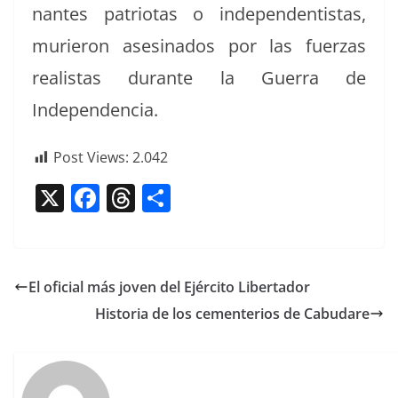
nantes patri­o­tas o inde­pen­den­tis­tas,
murieron asesina­dos por las fuerzas
real­is­tas durante la Guer­ra de
Independencia.
Post Views:
2.042
X
F
T
C
a
h
o
c
re
m
e
a
p
El oficial más joven del Ejército Libertador
b
d
ar
Historia de los cementerios de Cabudare
o
s
tir
o
k