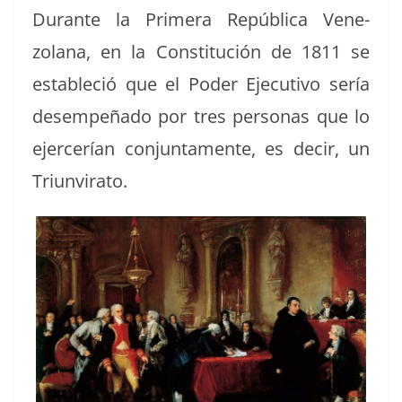
Durante la Primera Repúbli­ca Vene­
zolana, en la Con­sti­tu­ción de 1811 se
estable­ció que el Poder Ejec­u­ti­vo sería
desem­peña­do por tres per­sonas que lo
ejercerían con­jun­ta­mente, es decir, un
Triunvirato.