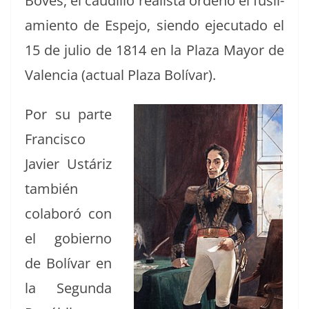
Boves, el caudil­lo real­ista ordenó el fusil­
amien­to de Espe­jo, sien­do eje­cu­ta­do el
15 de julio de 1814 en la Plaza May­or de
Valen­cia (actu­al Plaza Bolívar).
Por su parte
Fran­cis­co
Javier Ustáriz
tam­bién
colaboró con
el gob­ier­no
de Bolí­var en
la Segun­da