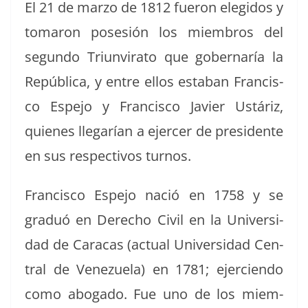
El 21 de mar­zo de 1812 fueron elegi­dos y
tomaron pos­esión los miem­bros del
segun­do Tri­un­vi­ra­to que gob­ernaría la
Repúbli­ca, y entre ellos esta­ban Fran­cis­
co Espe­jo y Fran­cis­co Javier Ustáriz,
quienes lle­garían a ejercer de pres­i­dente
en sus respec­tivos turnos.
Fran­cis­co Espe­jo nació en 1758 y se
graduó en Dere­cho Civ­il en la Uni­ver­si­
dad de Cara­cas (actu­al Uni­ver­si­dad Cen­
tral de Venezuela) en 1781; ejer­cien­do
como abo­ga­do. Fue uno de los miem­