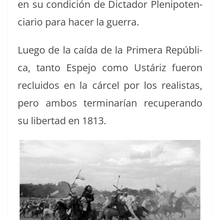
en su condi­ción de Dic­ta­dor Plenipo­ten­
cia­rio para hac­er la guerra.
Luego de la caí­da de la Primera Repúbli­
ca, tan­to Espe­jo como Ustáriz fueron
reclu­i­dos en la cár­cel por los real­is­tas,
pero ambos ter­mi­narían recu­peran­do
su lib­er­tad en 1813.