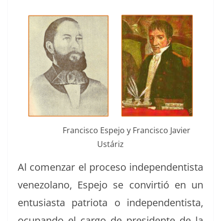
Fran­cis­co Espe­jo y Fran­cis­co Javier
Ustáriz
Al comen­zar el pro­ce­so inde­pen­den­tista
vene­zolano, Espe­jo se con­vir­tió en un
entu­si­as­ta patri­o­ta o inde­pen­den­tista,
ocu­pan­do el car­go de pres­i­dente de la