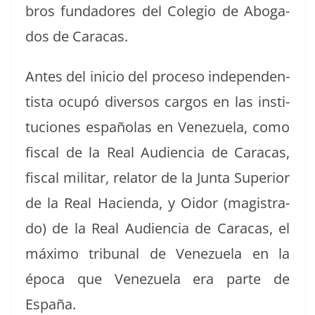
bros fun­dadores del Cole­gio de Abo­ga­
dos de Caracas.
Antes del ini­cio del pro­ce­so inde­pen­den­
tista ocupó diver­sos car­gos en las insti­
tu­ciones españo­las en Venezuela, como
fis­cal de la Real Audi­en­cia de Cara­cas,
fis­cal mil­i­tar, rela­tor de la Jun­ta Supe­ri­or
de la Real Hacien­da, y Oidor (mag­istra­
do) de la Real Audi­en­cia de Cara­cas, el
máx­i­mo tri­bunal de Venezuela en la
época que Venezuela era parte de
España.