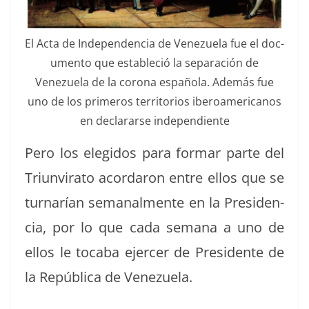
El Acta de Inde­pen­den­cia de Venezuela fue el doc­
u­men­to que estable­ció la sep­a­ración de
Venezuela de la coro­na españo­la. Además fue
uno de los primeros ter­ri­to­rios iberoamer­i­canos
en declararse independiente
Pero los elegi­dos para for­mar parte del
Tri­un­vi­ra­to acor­daron entre ellos que se
turn­arían sem­anal­mente en la Pres­i­den­
cia, por lo que cada sem­ana a uno de
ellos le toca­ba ejercer de Pres­i­dente de
la Repúbli­ca de Venezuela.