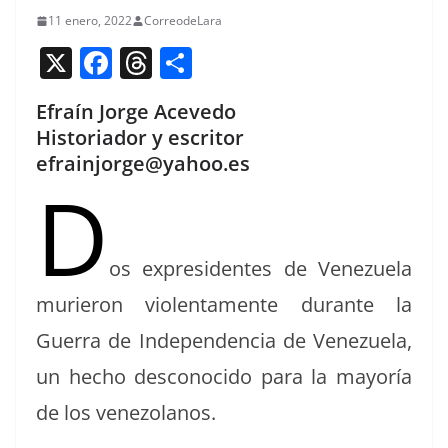
11 enero, 2022
CorreodeLara
X
F
T
C
a
h
o
Efraín Jorge Acevedo
c
re
m
Historiador y escritor
e
a
p
efrainjorge@yahoo.es
D
b
d
ar
o
s
tir
o
os expres­i­dentes de Venezuela
k
murieron vio­len­ta­mente durante la
Guer­ra de Inde­pen­den­cia de Venezuela,
un hecho descono­ci­do para la may­oría
de los venezolanos.