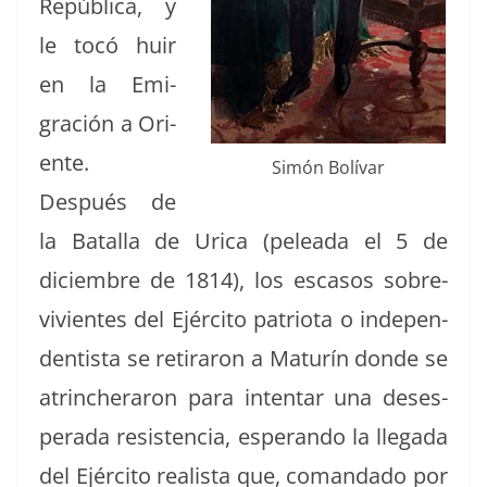
Repúbli­ca, y
le tocó huir
en la Emi­
gración a Ori­
ente.
Simón Bolí­var
Después de
la Batal­la de Uri­ca (pelea­da el 5 de
diciem­bre de 1814), los esca­sos sobre­
vivientes del Ejérci­to patri­o­ta o inde­pen­
den­tista se reti­raron a Maturín donde se
atrincher­aron para inten­tar una deses­
per­a­da resisten­cia, esperan­do la lle­ga­da
del Ejérci­to real­ista que, coman­da­do por