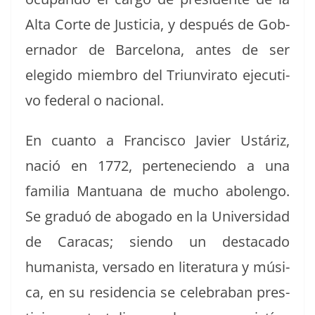
Alta Corte de Jus­ti­cia, y después de Gob­
er­nador de Barcelona, antes de ser
elegi­do miem­bro del Tri­un­vi­ra­to ejec­u­ti­
vo fed­er­al o nacional.
En cuan­to a Fran­cis­co Javier Ustáriz,
nació en 1772, pertenecien­do a una
famil­ia Man­tu­a­na de mucho abolen­go.
Se graduó de abo­ga­do en la Uni­ver­si­dad
de Cara­cas; sien­do un desta­ca­do
human­ista, ver­sa­do en lit­er­atu­ra y músi­
ca, en su res­i­den­cia se cel­e­bra­ban pres­