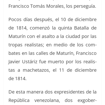
Fran­cis­co Tomás Morales, los perseguía.
Pocos días después, el 10 de diciem­bre
de 1814, comen­zó la quin­ta Batal­la de
Maturín con el asalto a la ciu­dad por las
tropas real­is­tas; en medio de los com­
bat­es en las calles de Maturín, Fran­cis­co
Javier Ustáriz fue muer­to por los real­is­
tas a macheta­zos, el 11 de diciem­bre
de 1814.
De esta man­era dos expres­i­dentes de la
Repúbli­ca vene­zolana, dos exgob­er­