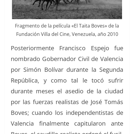
Frag­men­to de la pelícu­la «El Tai­ta Boves» de la
Fun­dación Vil­la del Cine, Venezuela, año 2010
Pos­te­ri­or­mente Fran­cis­co Espe­jo fue
nom­bra­do Gob­er­nador Civ­il de Valen­cia
por Simón Bolí­var durante la Segun­da
Repúbli­ca, y como tal le tocó sufrir
durante meses el ase­dio de la ciu­dad
por las fuerzas real­is­tas de José Tomás
Boves; cuan­do los inde­pen­den­tis­tas de
Valen­cia final­mente capit­u­laron ante