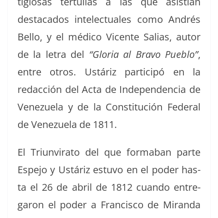
ti­giosas ter­tu­lias a las que asistían
desta­ca­dos int­elec­tuales como Andrés
Bel­lo, y el médi­co Vicente Salias, autor
de la letra del
“Glo­ria al Bra­vo Pueblo”
,
entre otros. Ustáriz par­ticipó en la
redac­ción del Acta de Inde­pen­den­cia de
Venezuela y de la Con­sti­tu­ción Fed­er­al
de Venezuela de 1811.
El Tri­un­vi­ra­to del que forma­ban parte
Espe­jo y Ustáriz estu­vo en el poder has­
ta el 26 de abril de 1812 cuan­do entre­
garon el poder a Fran­cis­co de Miran­da