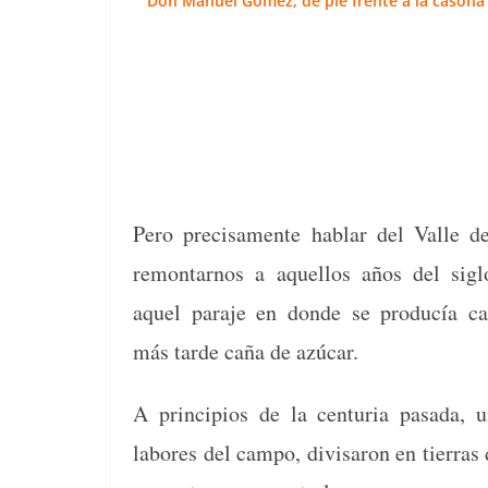
Don Manuel Gómez, de pie frente a la casona 
Pero pre­cisa­mente hablar del Valle de
remon­tarnos a aque­l­los años del sig
aquel para­je en donde se pro­ducía c
más tarde caña de azúcar.
A prin­ci­p­ios de la cen­turia pasa­da,
labores del cam­po, divis­aron en tier­ras