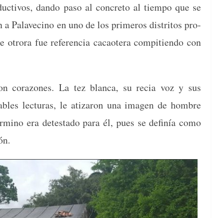
uc­tivos, dan­do paso al con­cre­to al tiem­po que se
on a Palave­ci­no en uno de los primeros dis­tri­tos pro­
 otro­ra fue ref­er­en­cia cacaotera com­pi­tien­do con
ron cora­zones. La tez blan­ca, su recia voz y sus
­bles lec­turas, le ati­zaron una ima­gen de hom­bre
­mi­no era detes­ta­do para él, pues se definía como
ón.