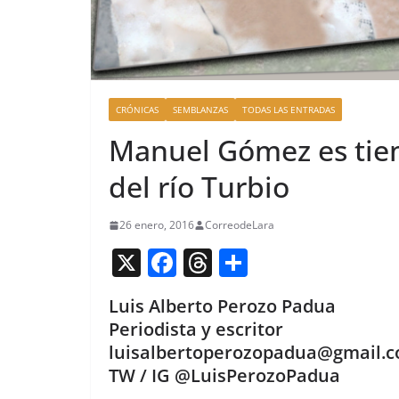
CRÓNICAS
SEMBLANZAS
TODAS LAS ENTRADAS
Manuel Gómez es tie
del río Turbio
26 enero, 2016
CorreodeLara
X
F
T
C
a
h
o
Luis Alberto Perozo Padua
c
re
m
Periodista y escritor
e
a
p
luisalbertoperozopadua@gmail.
b
d
ar
TW / IG @LuisPerozoPadua