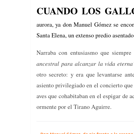
o
s
tir
CUANDO LOS GALL
o
k
auro­ra, ya don Manuel Gómez se encon­t
San­ta Ele­na, un exten­so pre­dio asen­ta­d
Narra­ba con entu­si­as­mo que siem­pre
ances­tral para alcan­zar la vida eter­na
otro secre­to: y era que lev­an­tarse ant
asien­to priv­i­le­gia­do en el concier­to que
aves que cohab­it­a­ban en el espi­gar de aque
or­mente por el Tira­no Aguirre.