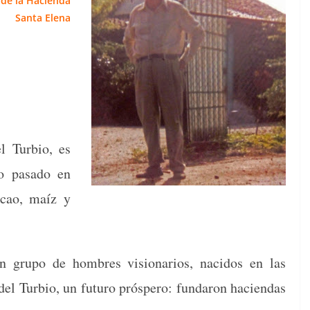
de la Hacien­da
San­ta Elena
l Tur­bio, es
lo pasa­do en
acao, maíz y
 un grupo de hom­bres vision­ar­ios, naci­dos en las
 del Tur­bio, un futuro próspero: fun­daron hacien­das