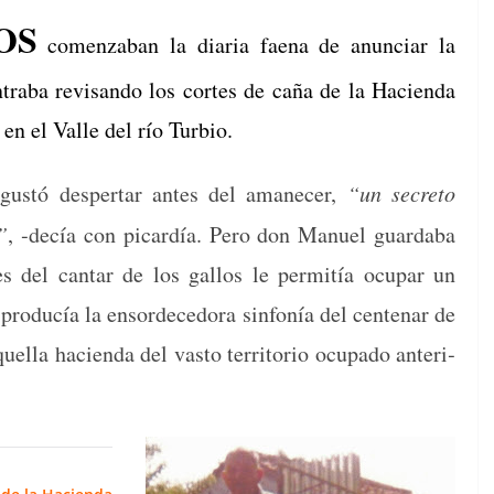
OS
comen­z­a­ban la diaria fae­na de anun­ciar la
ra­ba revisan­do los cortes de caña de la Hacien­da
o en el Valle del río Turbio.
 gustó des­per­tar antes del amanecer,
“un secre­to
”
, ‑decía con picardía. Pero don Manuel guard­a­ba
es del can­tar de los gal­los le per­mitía ocu­par un
 pro­ducía la ensor­de­ce­do­ra sin­fonía del cen­te­nar de
­l­la hacien­da del vas­to ter­ri­to­rio ocu­pa­do ante­ri­