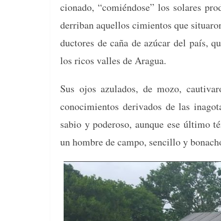
ciona­do, “comién­dose” los solares pro­d
der­rib­an aque­l­los cimien­tos que situ­ar
duc­tores de caña de azú­car del país, que
los ricos valles de Aragua.
Sus ojos azu­la­dos, de mozo, cau­ti­va
conocimien­tos deriva­dos de las inagota
sabio y poderoso, aunque ese últi­mo tér
un hom­bre de cam­po, sen­cil­lo y bonach