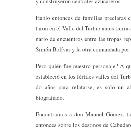
y con­struyeron cen­trales azucareros.
Hablo entonces de famil­ias preclaras 
taron en el Valle del Tur­bio antes tier­ras
nario de encuen­tros entre las tropas repub
Simón Bolí­var y la otra coman­da­da por 
Pero quién fue nue­stro per­son­aje? A qu
estable­ció en los fér­tiles valles del Tur­
do años para relatarse, es solo un abr
biografiado.
Encon­tramos a don Manuel Gómez, tac­
entonces sobre los des­ti­nos de Cabu­dar