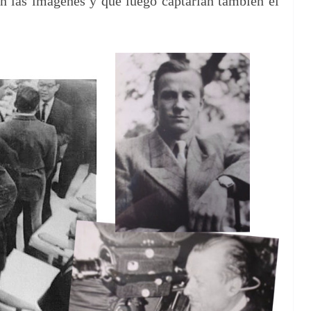
n las imá­genes y que luego cap­tarían tam­bién el