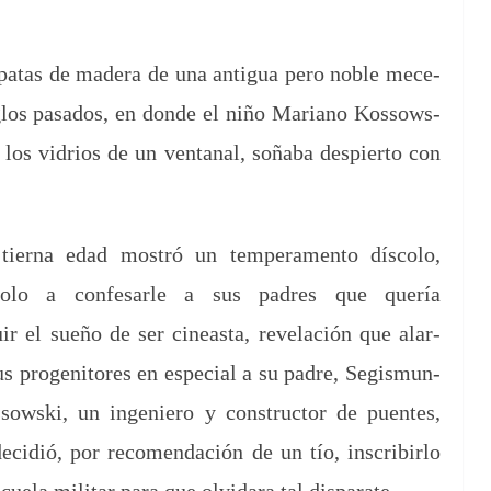
las patas de madera de una antigua pero noble mece­
sig­los pasa­dos, en donde el niño Mar­i­ano Kos­sows­
 los vidrios de un ven­tanal, soña­ba despier­to con
tier­na edad mostró un tem­pera­men­to dís­co­lo,
­do­lo a con­fe­sar­le a sus padres que quería
ir el sueño de ser cineas­ta, rev­elación que alar­
s prog­en­i­tores en espe­cial a su padre, Segis­mun­
sows­ki, un inge­niero y con­struc­tor de puentes,
ecidió, por recomen­dación de un tío, inscribir­lo