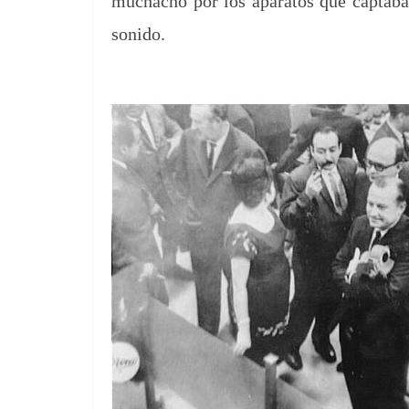
mucha­cho por los aparatos que capt­a­ba
sonido.