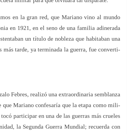
cuela mil­i­tar para que olvi­dara tal disparate.
amos en la gran red, que Mar­i­ano vino al mun­do
­nia en 1921, en el seno de una famil­ia adin­er­a­da
stenta­ban un títu­lo de nobleza que hab­it­a­ban una
más tarde, ya ter­mi­na­da la guer­ra, fue con­ver­ti­
­lo Febres, real­izó una extra­or­di­nar­ia sem­blan­za
e que Mar­i­ano con­fe­saría que la eta­pa como mil­i­
tocó par­tic­i­par en una de las guer­ras más cru­eles
manidad, la Segun­da Guer­ra Mundi­al; recuer­da con