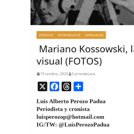
CRÓNICAS
MICRORELATOS
SEMBLANZAS
Mariano Kossowski, la
visual (FOTOS)
19 octubre, 2020
CorreodeLara
X
F
T
C
a
h
o
Luis Alberto Perozo Padua
c
re
m
Periodista y cronista
e
a
p
luisperozop@hotmail.com
b
d
ar
IG/TW: @LuisPerozoPadua