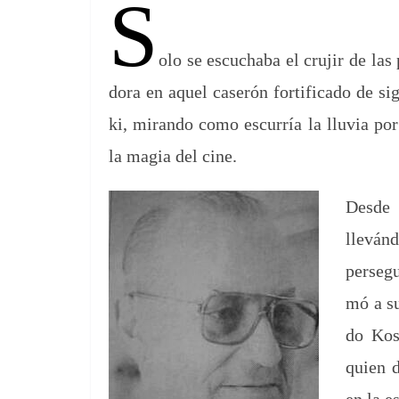
o
s
tir
S
o
k
olo se escuch­a­ba el cru­jir de 
do­ra en aquel caserón for­ti­fi­ca­do de 
ki, miran­do como escur­ría la llu­via por
la magia del cine.
Des­de 
lleván
persegu
mó a su
do Kos­
quien d