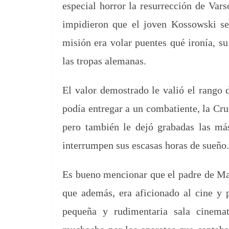
espe­cial hor­ror la res­ur­rec­ción de Vars
impi­dieron que el joven Kos­sows­ki s
mis­ión era volar puentes qué ironía, s
las tropas alemanas.
El val­or demostra­do le val­ió el ran­go 
podía entre­gar a un com­bat­iente, la Cr
pero tam­bién le dejó grabadas las más 
inter­rumpen sus escasas horas de sueño.
Es bueno men­cionar que el padre de Mar­
que además, era afi­ciona­do al cine y por
pequeña y rudi­men­ta­ria sala cin­e­ma