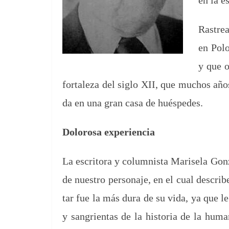
en la es
Ras­tre
en Polo
y que o
for­t­aleza del siglo XII, que muchos años 
da en una gran casa de huéspedes.
Dolorosa expe­ri­en­cia
La escrito­ra y colum­nista Marisela Gon­za
de nue­stro per­son­aje, en el cual describ
tar fue la más dura de su vida, ya que le 
y san­gri­en­tas de la his­to­ria de la hu