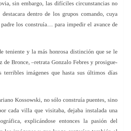
o­via, sin embar­go, las difí­ciles cir­cun­stan­cias no
e destacara den­tro de los gru­pos coman­do, cuya
u padre los con­struía… para impedir el avance de
de teniente y la más hon­rosa dis­tin­ción que se le
uz de Bronce, –retra­ta Gon­za­lo Febres y prosigue-
ter­ri­bles imá­genes que has­ta sus últi­mos días
i­ano Kos­sows­ki, no sólo con­struía puentes, sino
 cada vil­la que vis­ita­ba, deja­ba insta­l­a­da una
tográ­fi­ca, explicán­dose entonces la pasión del