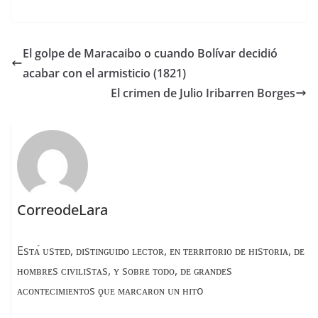
a
h
o
c
re
m
e
a
p
El golpe de Maracaibo o cuando Bolívar decidió
b
d
ar
acabar con el armisticio (1821)
o
s
tir
El crimen de Julio Iribarren Borges
o
k
CorreodeLara
Esᴛᴀ́ ᴜsᴛᴇᴅ, ᴅɪsᴛɪɴɢᴜɪᴅᴏ ʟᴇᴄᴛᴏʀ, ᴇɴ ᴛᴇʀʀɪᴛᴏʀɪᴏ ᴅᴇ ʜɪsᴛᴏʀɪᴀ, ᴅᴇ
ʜᴏᴍʙʀᴇs ᴄɪᴠɪʟɪsᴛᴀs, ʏ sᴏʙʀᴇ ᴛᴏᴅᴏ, ᴅᴇ ɢʀᴀɴᴅᴇs
ᴀᴄᴏɴᴛᴇᴄɪᴍɪᴇɴᴛᴏs ϙᴜᴇ ᴍᴀʀᴄᴀʀᴏɴ ᴜɴ ʜɪᴛo