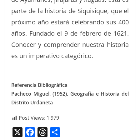
parte de la his­to­ria de Siquisique, que el
próx­i­mo año estará cel­e­bran­do sus 400
años. Fun­da­do el 9 de febrero de 1621.
Cono­cer y com­pren­der nues­tra his­to­ria
es un imper­a­ti­vo categórico.
Ref­er­en­cia Bibliográfica
Pacheco Miguel. (1952). Geografía e His­to­ria del
Dis­tri­to Urdaneta
Post Views:
1.979
X
F
T
C