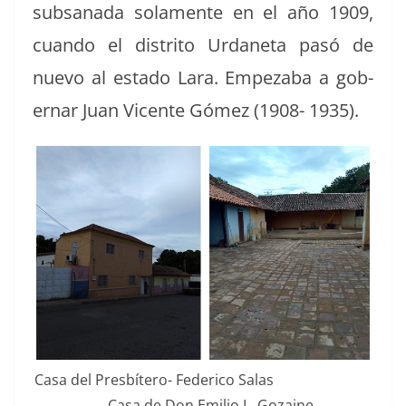
sub­sana­da sola­mente en el año 1909,
cuan­do el dis­tri­to Urdane­ta pasó de
nue­vo al esta­do Lara. Empez­a­ba a gob­
ernar Juan Vicente Gómez (1908- 1935).
Casa del Pres­bítero- Fed­eri­co Salas
Casa de Don Emilio L. Gozaine