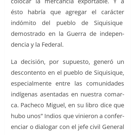
colo­car la mer­cancía exportable. Y a
ésto habría que agre­gar el carác­ter
indómi­to del pueblo de Siquisique
demostra­do en la Guer­ra de inde­pen­
den­cia y la Federal.
La decisión, por supuesto, gen­eró un
descon­tento en el pueblo de Siquisique,
espe­cial­mente entre las comu­nidades
indí­ge­nas asen­tadas en nues­tra comar­
ca. Pacheco Miguel, en su libro dice que
hubo unos” Indios que vinieron a con­fer­
en­ciar o dialog­ar con el jefe civ­il Gen­er­al