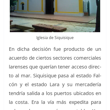
Igle­sia de Siquisique
En dicha decisión fue pro­duc­to de un
acuer­do de cier­tos sec­tores com­er­ciales
larens­es que querían ten­er acce­so direc­
to al mar. Siquisique pasa al esta­do Fal­
cón y el esta­do Lara y su mer­cadería
ten­dría sal­i­da a los puer­tos ubi­ca­dos en
la cos­ta. Era la vía más expe­di­ta para