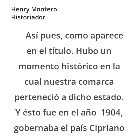
a
h
o
Henry Montero
c
re
m
Historiador
e
a
p
b
d
ar
Así pues, como aparece
o
s
tir
en el títu­lo. Hubo un
o
k
momen­to históri­co en la
cual nues­tra comar­ca
perteneció a dicho esta­do.
Y ésto fue en el año 1904,
gob­ern­a­ba el país Cipri­ano