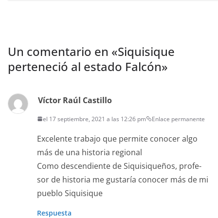
Un comentario en «
Siquisique
perteneció al estado Falcón
»
Víctor Raúl Castillo
el 17 septiembre, 2021 a las 12:26 pm
Enlace permanente
Exce­lente tra­ba­jo que per­mite cono­cer algo
más de una his­to­ria regional
Como descen­di­ente de Siquisiqueños, pro­fe­
sor de his­to­ria me gus­taría cono­cer más de mi
pueblo Siquisique
Respuesta