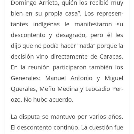
Domin­go Arri­eta, quién los recibió muy
bien en su propia casa”. Los rep­re­sen­
tantes indí­ge­nas le man­i­fes­taron su
descon­tento y desagra­do, pero él les
dijo que no podía hac­er “nada” porque la
decisión vino direc­ta­mente de Cara­cas.
En la reunión par­tic­i­paron tam­bién los
Gen­erales: Manuel Anto­nio y Miguel
Querales, Mefio Med­i­na y Leo­ca­dio Per­
o­zo. No hubo acuerdo.
La dis­pu­ta se man­tu­vo por var­ios años.
El descon­tento con­tinúo. La cuestión fue