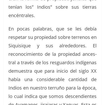
tenían los” Indios” sobre sus tier­ras
encéntrales.
En pocas pal­abras, que se les debía
respetar su propiedad sobre ter­renos en
Siquisique y sus alrede­dores. El
reconocimien­to de la propiedad ances­
tral a través de los res­guar­dos indí­ge­nas
demues­tra que para ini­cio del siglo XX
había una con­sid­er­able can­ti­dad de
Indios en nue­stro ter­ruño para la época,
lo cual indi­ca que somos descen­di­entes
de Aya­manes, jira­jaras y Xaguas. Esta es