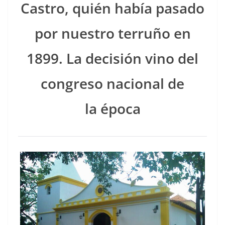
Cas­tro, quién había pasa­do
por nue­stro ter­ruño en
1899. La decisión vino del
con­gre­so nacional de
la época