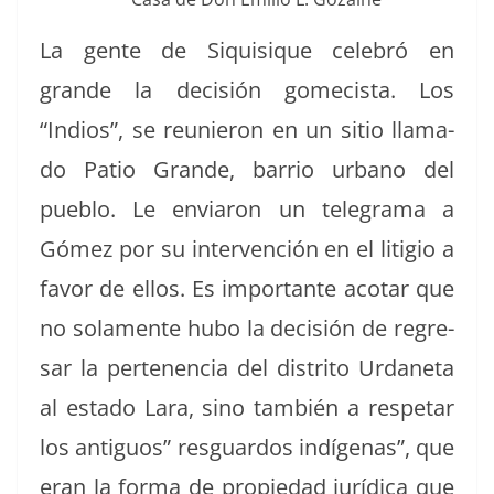
La gente de Siquisique cele­bró en
grande la decisión gomecista. Los
“Indios”, se reunieron en un sitio lla­ma­
do Patio Grande, bar­rio urbano del
pueblo. Le enviaron un telegra­ma a
Gómez por su inter­ven­ción en el liti­gio a
favor de ellos. Es impor­tante aco­tar que
no sola­mente hubo la decisión de regre­
sar la perte­nen­cia del dis­tri­to Urdane­ta
al esta­do Lara, sino tam­bién a respetar
los antigu­os” res­guar­dos indí­ge­nas”, que
eran la for­ma de propiedad jurídi­ca que