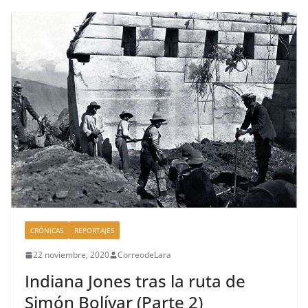
e
a
p
b
d
ar
o
s
tir
o
k
CRÓNICAS
REPORTAJES
22 noviembre, 2020
CorreodeLara
Indiana Jones tras la ruta de
Simón Bolívar (Parte 2)