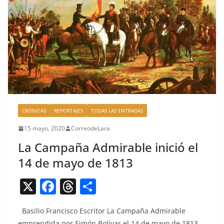
CRÓNICAS
REPORTAJES
TODAS LAS ENTRADAS
15 mayo, 2020
CorreodeLara
La Campaña Admirable inició el
14 de mayo de 1813
X
F
T
C
a
h
o
Basilio Fran­cis­co Escritor La Cam­paña Admirable
c
re
m
empren­di­da por Simón Bolí­var el 14 de mayo de 1813