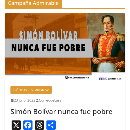
Campaña Admirable
CRÓNICAS
SEMBLANZAS
23 julio, 2022
CorreodeLara
Simón Bolívar nunca fue pobre
X
F
T
C