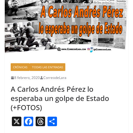
o
s
tir
o
k
CRÓNICAS
TODAS LAS ENTRADAS
8 febrero, 2020
CorreodeLara
A Carlos Andrés Pérez lo
esperaba un golpe de Estado
(+FOTOS)
X
F
T
C
a
h
o