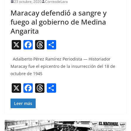
23 octubre, 2020
CorreodeLara
Maracay defendió a sangre y
fuego al gobierno de Medina
Angarita
X
F
T
C
a
h
o
Adal­ber­to Pérez Ramírez Peri­odista — His­to­ri­ador
c
re
m
Mara­cay fue el epi­cen­tro de la insur­rec­ción del 18 de
e
a
p
octubre de 1945
b
d
ar
X
F
T
C
o
s
tir
a
h
o
o
c
re
m
Leer más
k
e
a
p
b
d
ar