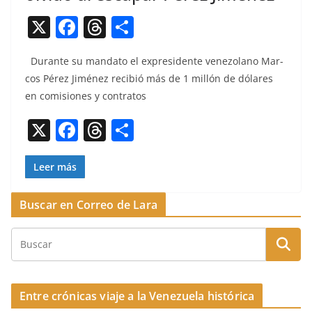
X
F
T
C
a
h
o
Durante su manda­to el expres­i­dente vene­zolano Mar­
c
re
m
cos Pérez Jiménez recibió más de 1 mil­lón de dólares
e
a
p
en comi­siones y contratos
b
d
ar
X
F
T
C
o
s
tir
a
h
o
o
c
re
m
Leer más
k
e
a
p
Buscar en Correo de Lara
b
d
ar
o
s
tir
o
k
Entre crónicas viaje a la Venezuela histórica