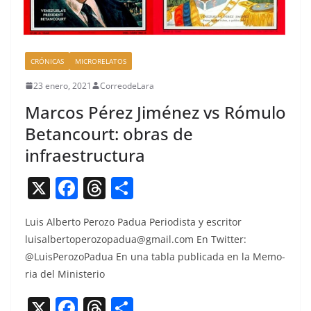
CRÓNICAS
MICRORELATOS
23 enero, 2021
CorreodeLara
Marcos Pérez Jiménez vs Rómulo
Betancourt: obras de
infraestructura
X
F
T
C
a
h
o
Luis Alber­to Per­o­zo Pad­ua Peri­odista y escritor
c
re
m
luisalbertoperozopadua@gmail.com
En Twit­ter:
e
a
p
@LuisPerozoPadua En una tabla pub­li­ca­da en la Memo­
b
d
ar
ria del Ministerio
o
s
tir
X
F
T
C