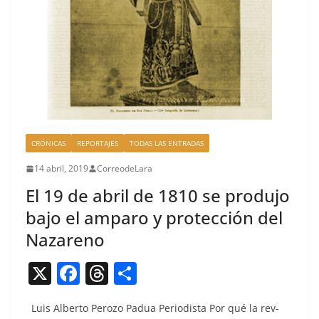
CRÓNICAS
REPORTAJES
TODAS LAS ENTRADAS
14 abril, 2019
CorreodeLara
El 19 de abril de 1810 se produjo
bajo el amparo y protección del
Nazareno
X
F
T
C
a
h
o
Luis Alber­to Per­o­zo Pad­ua Peri­odista Por qué la rev­
c
re
m