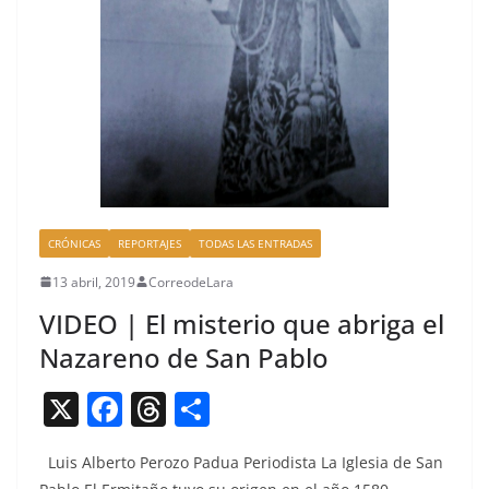
CRÓNICAS
REPORTAJES
TODAS LAS ENTRADAS
13 abril, 2019
CorreodeLara
VIDEO | El misterio que abriga el
Nazareno de San Pablo
X
F
T
C
a
h
o
Luis Alber­to Per­o­zo Pad­ua Peri­odista La Igle­sia de San
c
re
m