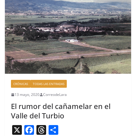
o
s
tir
o
k
CRÓNICAS
TODAS LAS ENTRADAS
13 mayo, 2020
CorreodeLara
El rumor del cañamelar en el
Valle del Turbio
X
F
T
C