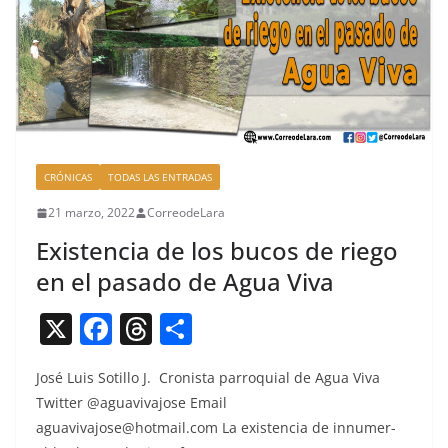
k
CRÓNICAS
TODAS LAS ENTRADAS
21 marzo, 2022
CorreodeLara
Existencia de los bucos de riego
en el pasado de Agua Viva
X
F
T
C
a
h
o
José Luis Sotil­lo J. Cro­nista par­ro­quial de Agua Viva
c
re
m
Twit­ter @aguavivajose Email
e
a
p
aguavivajose@hotmail.com
La exis­ten­cia de innu­mer­