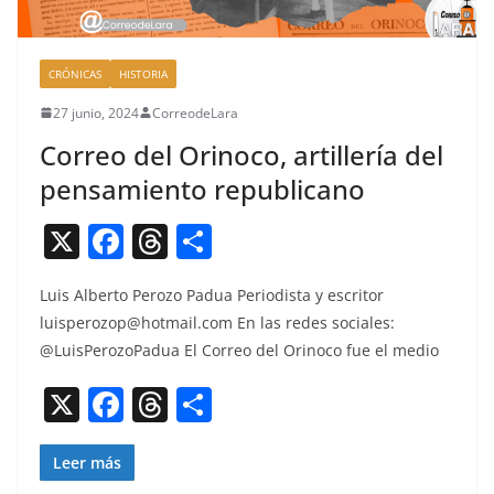
CRÓNICAS
HISTORIA
27 junio, 2024
CorreodeLara
Correo del Orinoco, artillería del
pensamiento republicano
X
F
T
C
a
h
o
Luis Alber­to Per­o­zo Pad­ua Peri­odista y escritor
c
re
m
luisperozop@hotmail.com
En las redes sociales:
e
a
p
@LuisPerozoPadua El Correo del Orinoco fue el medio
b
d
ar
X
F
T
C
o
s
tir
a
h
o
o
c
re
m
Leer más
k