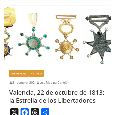
e
a
p
b
d
ar
o
s
tir
o
k
EFEMÉRIDES
HISTORIA
21 octubre, 2024
Luis Medina Canelón
Valencia, 22 de octubre de 1813:
la Estrella de los Libertadores
X
F
T
C