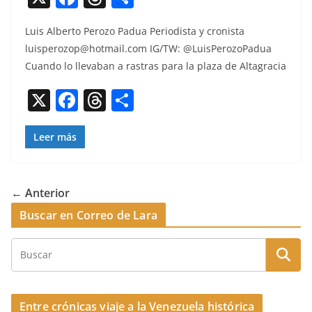
a
h
o
Luis Alber­to Per­o­zo Pad­ua Peri­odista y cro­nista
c
re
m
luisperozop@hotmail.com
IG/TW: @LuisPerozoPadua
e
a
p
Cuan­do lo llev­a­ban a ras­tras para la plaza de Altagracia
b
d
ar
X
F
T
C
o
s
tir
a
h
o
o
c
re
m
Leer más
k
e
a
p
b
d
ar
← Anterior
o
s
tir
Buscar en Correo de Lara
o
k
Entre crónicas viaje a la Venezuela histórica