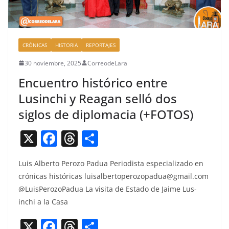
CRÓNICAS
HISTORIA
REPORTAJES
30 noviembre, 2025
CorreodeLara
Encuentro histórico entre
Lusinchi y Reagan selló dos
siglos de diplomacia (+FOTOS)
X
F
T
C
a
h
o
Luis Alber­to Per­o­zo Pad­ua Peri­odista espe­cial­iza­do en
c
re
m
cróni­cas históri­c­as
luisalbertoperozopadua@gmail.com
e
a
p
@LuisPerozoPadua La visi­ta de Esta­do de Jaime Lus­
b
d
ar
inchi a la Casa
o
s
tir
X
F
T
C