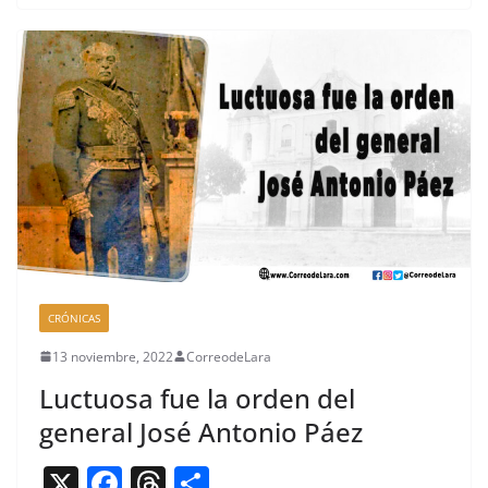
e
a
p
b
d
ar
o
s
tir
o
k
CRÓNICAS
13 noviembre, 2022
CorreodeLara
Luctuosa fue la orden del
general José Antonio Páez
X
F
T
C