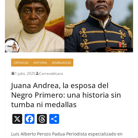
o
k
CRÓNICAS
HISTORIA
SEMBLANZAS
1 julio, 2025
CorreodeLara
Juana Andrea, la esposa del
Negro Primero: una historia sin
tumba ni medallas
X
F
T
C
a
h
o
Luis Alber­to Per­o­zo Pad­ua Peri­odista espe­cial­iza­do en