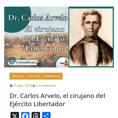
e
a
p
b
d
ar
o
s
tir
o
k
CRÓNICAS
HISTORIA
SEMBLANZAS
27 julio, 2024
CorreodeLara
Dr. Carlos Arvelo, el cirujano del
Ejército Libertador
X
F
T
C