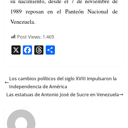
su nacimien­to, des­de el 7 de noviem­bre de
1989 reposan en el Pan­teón Nacional de
Venezuela.
Post Views:
1.469
X
F
T
C
a
h
o
c
re
m
e
a
p
Los cambios políticos del siglo XVIII impulsaron la
b
d
ar
Independencia de América
o
s
tir
Las estatuas de Antonio José de Sucre en Venezuela
o
k