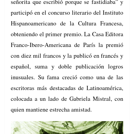
señori­ta que escribió porque se fas­tidi­a­ba” y
par­ticipó en el con­cur­so lit­er­ario del Insti­tu­to
His­panoamer­i­cano de la Cul­tura France­sa,
obte­nien­do el primer pre­mio. La Casa Edi­to­ra
Fran­co-Ibero-Amer­i­cana de París la pre­mió
con diez mil fran­cos y la pub­licó en francés y
español, suma y doble pub­li­cación logros
inusuales. Su fama cre­ció como una de las
escritoras más desta­cadas de Lati­noaméri­ca,
colo­ca­da a un lado de Gabriela Mis­tral, con
quien mantiene estrecha amistad.