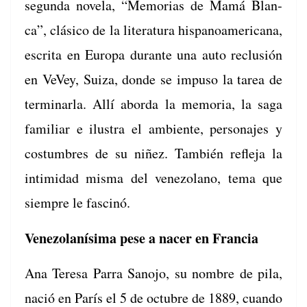
segun­da nov­ela, “Memo­rias de Mamá Blan­
ca”, clási­co de la lit­er­atu­ra his­panoamer­i­cana,
escri­ta en Europa durante una auto reclusión
en VeVey, Suiza, donde se impu­so la tarea de
ter­mi­narla. Allí abor­da la memo­ria, la saga
famil­iar e ilus­tra el ambi­ente, per­son­ajes y
cos­tum­bres de su niñez. Tam­bién refle­ja la
intim­i­dad mis­ma del vene­zolano, tema que
siem­pre le fascinó.
Venezolanísima pese a nacer en Francia
Ana Tere­sa Par­ra Sano­jo, su nom­bre de pila,
nació en París el 5 de octubre de 1889, cuan­do