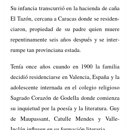
Su infan­cia tran­scur­rió en la hacien­da de caña
El Tazón, cer­cana a Cara­cas donde se res­i­den­
cia­ron, propiedad de su padre quien muere
repenti­na­mente seis años después y se inter­
rumpe tan provin­ciana estada.
Tenía once años cuan­do en 1900 la famil­ia
decidió res­i­den­cia­rse en Valen­cia, España y la
ado­les­cente inter­na­da en el cole­gio reli­gioso
Sagra­do Corazón de Godel­la donde comien­za
su inqui­etud por la poesía y la lit­er­atu­ra. Guy
de Mau­pas­sant, Cat­ulle Mendes y Valle-
Inclán influyen en su for­ma­ción literaria.