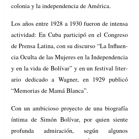
colo­nia y la inde­pen­den­cia de América.
Los años entre 1928 a 1930 fueron de inten­sa
activi­dad: En Cuba par­ticipó en el Con­gre­so
de Pren­sa Lati­na, con su dis­cur­so “La Influ­en­
cia Ocul­ta de las Mujeres en la Inde­pen­den­cia
y en la vida de Bolí­var” y en un fes­ti­val lit­er­
ario ded­i­ca­do a Wag­n­er, en 1929 pub­licó
“Memo­rias de Mamá Blanca”.
Con un ambi­cioso proyec­to de una biografía
ínti­ma de Simón Bolí­var, por quien siente
pro­fun­da admiración, según algunos