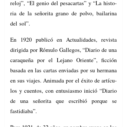
reloj”, “El genio del pesacar­tas” y “La his­to­
ria de la señori­ta gra­no de pol­vo, baila­r­i­na
del sol”.
En 1920 pub­licó en Actu­al­i­dades, revista
dirigi­da por Rómu­lo Gal­le­gos, “Diario de una
caraque­ña por el Lejano Ori­ente”, fic­ción
basa­da en las car­tas envi­adas por su her­mana
en sus via­jes. Ani­ma­da por el éxi­to de artícu­
los y cuen­tos, con entu­si­as­mo ini­ció “Diario
de una señori­ta que escribió porque se
fastidiaba”.