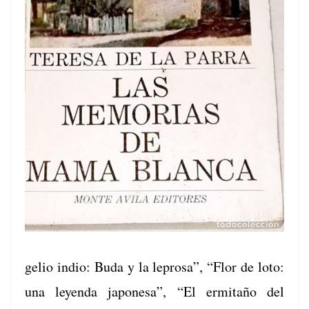
ge­lio indio: Buda y la lep­rosa”, “Flor de loto:
una leyen­da japone­sa”, “El ermi­taño del