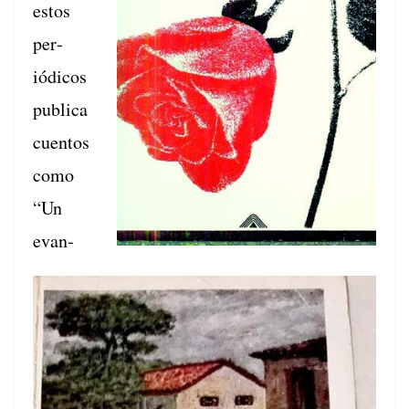
estos
per­
iódi­cos
pub­li­ca
cuen­tos
como
“Un
evan­