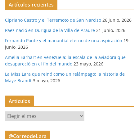
Artículos recientes
Cipriano Castro y el Terremoto de San Narciso
26 junio, 2026
Páez nació en Durigua de la Villa de Araure
21 junio, 2026
Fernando Ponte y el manantial eterno de una aspiración
19
junio, 2026
Amelia Earhart en Venezuela: la escala de la aviadora que
desapareció en el fin del mundo
23 mayo, 2026
La Miss Lara que reinó como un relámpago: la historia de
Maye Brandt
3 mayo, 2026
Artículos
A
r
t
@CorreodeLara
í