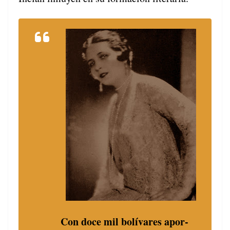
Con doce mil bolí­vares apor­