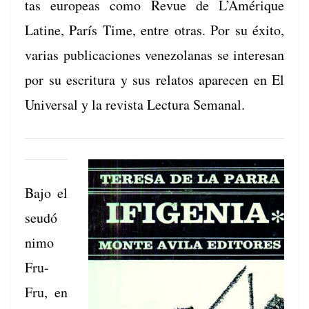
tas euro­peas como Revue de L’Amérique
Latine, París Time, entre otras. Por su éxi­to,
varias pub­li­ca­ciones vene­zolanas se intere­san
por su escrit­u­ra y sus relatos apare­cen en El
Uni­ver­sal y la revista Lec­tura Semanal.
Bajo el
seudó
n­i­mo
Fru-
Fru, en