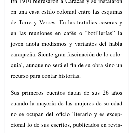
En 1910 regre­saron a Cara­cas y se insta­laron
en una casa esti­lo colo­nial entre las esquinas
de Torre y Veroes. En las ter­tu­lias caseras y
en las reuniones en cafés o “botillerías” la
joven ano­ta mod­is­mos y vari­antes del habla
caraque­ña. Siente gran fasci­nación de lo colo­
quial, aunque no será el fin de su obra sino un
recur­so para con­tar historias.
Sus primeros cuen­tos datan de sus 26 años
cuan­do la may­oría de las mujeres de su edad
no se ocu­pan del ofi­cio lit­er­ario y es excep­
cional lo de sus escritos, pub­li­ca­dos en revis­