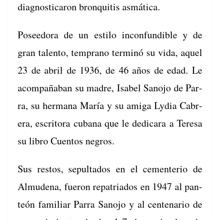
diag­nos­ti­caron bron­quitis asmática.
Posee­do­ra de un esti­lo incon­fundible y de
gran tal­en­to, tem­pra­no ter­minó su vida, aquel
23 de abril de 1936, de 46 años de edad. Le
acom­paña­ban su madre, Isabel Sano­jo de Par­
ra, su her­mana María y su ami­ga Lydia Cabr­
era, escrito­ra cubana que le dedicara a Tere­sa
su libro Cuen­tos negros.
Sus restos, sepul­ta­dos en el cemente­rio de
Almu­de­na, fueron repa­tri­a­dos en 1947 al pan­
teón famil­iar Par­ra Sano­jo y al cen­te­nario de