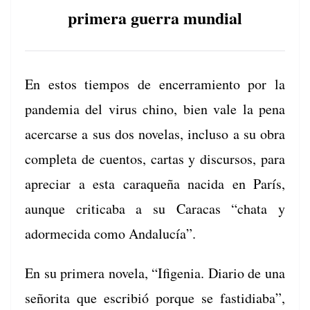
primera guerra mundial
En estos tiem­pos de encer­ramien­to por la
pan­demia del virus chi­no, bien vale la pena
acer­carse a sus dos nov­e­las, inclu­so a su obra
com­ple­ta de cuen­tos, car­tas y dis­cur­sos, para
apre­ciar a esta caraque­ña naci­da en París,
aunque crit­i­ca­ba a su Cara­cas “cha­ta y
adorme­ci­da como Andalucía”.
En su primera nov­ela, “Ifi­ge­nia. Diario de una
señori­ta que escribió porque se fas­tidi­a­ba”,