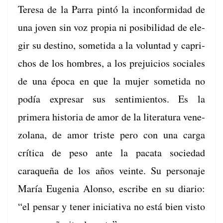
Tere­sa de la Par­ra pin­tó la incon­formi­dad de
una joven sin voz propia ni posi­bil­i­dad de ele­
gir su des­ti­no, someti­da a la vol­un­tad y capri­
chos de los hom­bres, a los pre­juicios sociales
de una época en que la mujer someti­da no
podía expre­sar sus sen­timien­tos. Es la
primera his­to­ria de amor de la lit­er­atu­ra vene­
zolana, de amor triste pero con una car­ga
críti­ca de peso ante la paca­ta sociedad
caraque­ña de los años veinte. Su per­son­aje
María Euge­nia Alon­so, escribe en su diario:
“el pen­sar y ten­er ini­cia­ti­va no está bien vis­to