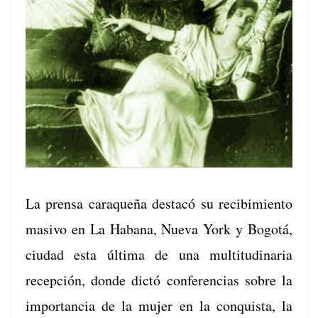
La pren­sa caraque­ña destacó su recibimien­to
masi­vo en La Habana, Nue­va York y Bogotá,
ciu­dad esta últi­ma de una mul­ti­tu­di­nar­ia
recep­ción, donde dic­tó con­fer­en­cias sobre la
impor­tan­cia de la mujer en la con­quista, la