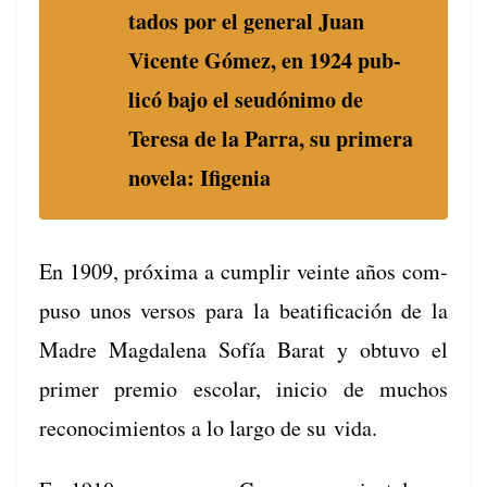
ta­dos por el gen­er­al Juan
Vicente Gómez, en 1924 pub­
licó bajo el seudón­i­mo de
Tere­sa de la Par­ra, su primera
nov­ela: Ifigenia
En 1909, próx­i­ma a cumplir veinte años com­
pu­so unos ver­sos para la beat­i­fi­cación de la
Madre Mag­dale­na Sofía Barat y obtu­vo el
primer pre­mio esco­lar, ini­cio de muchos
reconocimien­tos a lo largo de su vida.