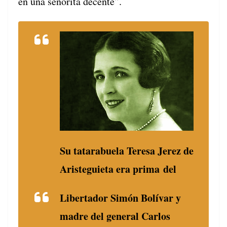
en una señori­ta decente”.
Su tatarabuela Tere­sa Jerez de
Aris­tegui­eta era pri­ma del
Lib­er­ta­dor Simón Bolí­var y
madre del gen­er­al Car­los