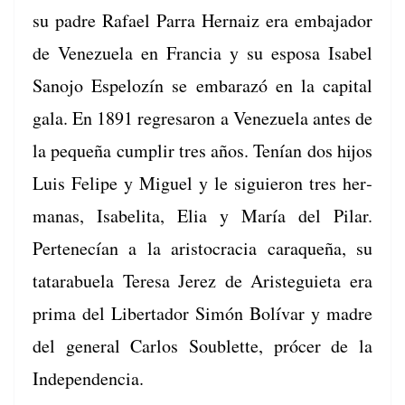
su padre Rafael Par­ra Her­naiz era emba­jador
de Venezuela en Fran­cia y su esposa Isabel
Sano­jo Espelozín se embarazó en la cap­i­tal
gala. En 1891 regre­saron a Venezuela antes de
la pequeña cumplir tres años. Tenían dos hijos
Luis Felipe y Miguel y le sigu­ieron tres her­
manas, Isabeli­ta, Elia y María del Pilar.
Pertenecían a la aris­toc­ra­cia caraque­ña, su
tatarabuela Tere­sa Jerez de Aris­tegui­eta era
pri­ma del Lib­er­ta­dor Simón Bolí­var y madre
del gen­er­al Car­los Sou­blette, prócer de la
Independencia.