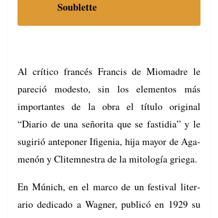
Soublette
Al críti­co francés Fran­cis de Miomadre le
pare­ció modesto, sin los ele­men­tos más
impor­tantes de la obra el títu­lo orig­i­nal
“Diario de una señori­ta que se fas­tidia” y le
sugir­ió antepon­er Ifi­ge­nia, hija may­or de Aga­
menón y Clitemnes­tra de la mitología griega.
En Múnich, en el mar­co de un fes­ti­val lit­er­
ario ded­i­ca­do a Wag­n­er, pub­licó en 1929 su