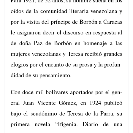
Para 1921, de 32 años, su nom­bre sue­na en los
oídos de la comu­nidad lit­er­aria vene­zolana y
por la visi­ta del príncipe de Bor­bón a Cara­cas
le asig­naron decir el dis­cur­so en respues­ta al
de doña Paz de Bor­bón en hom­e­na­je a las
mujeres vene­zolanas y Tere­sa recibió grandes
elo­gios por el encan­to de su prosa y la pro­fun­
di­dad de su pensamiento.
Con doce mil bolí­vares apor­ta­dos por el gen­
er­al Juan Vicente Gómez, en 1924 pub­licó
bajo el seudón­i­mo de Tere­sa de la Par­ra, su
primera nov­ela “Ifi­ge­nia. Diario de una