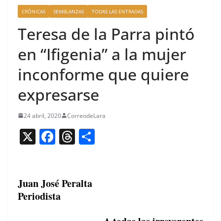
CRÓNICAS
SEMBLANZAS
TODAS LAS ENTRADAS
Teresa de la Parra pintó
en “Ifigenia” a la mujer
inconforme que quiere
expresarse
24 abril, 2020
CorreodeLara
X
F
T
C
a
h
o
c
re
m
e
a
p
Juan José Peralta
Periodista
b
d
ar
o
s
tir