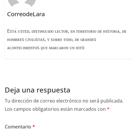
CorreodeLara
Esᴛᴀ́ ᴜsᴛᴇᴅ, ᴅɪsᴛɪɴɢᴜɪᴅᴏ ʟᴇᴄᴛᴏʀ, ᴇɴ ᴛᴇʀʀɪᴛᴏʀɪᴏ ᴅᴇ ʜɪsᴛᴏʀɪᴀ, ᴅᴇ
ʜᴏᴍʙʀᴇs ᴄɪᴠɪʟɪsᴛᴀs, ʏ sᴏʙʀᴇ ᴛᴏᴅᴏ, ᴅᴇ ɢʀᴀɴᴅᴇs
ᴀᴄᴏɴᴛᴇᴄɪᴍɪᴇɴᴛᴏs ϙᴜᴇ ᴍᴀʀᴄᴀʀᴏɴ ᴜɴ ʜɪᴛo
Deja una respuesta
Tu dirección de correo electrónico no será publicada.
Los campos obligatorios están marcados con
*
Comentario
*