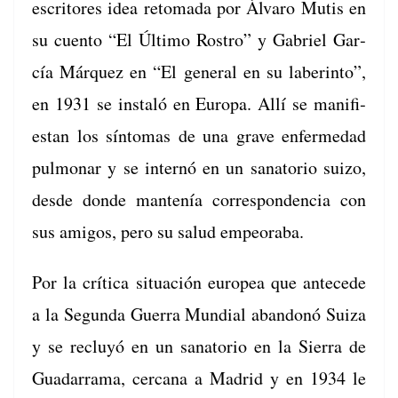
escritores idea retoma­da por Álvaro Mutis en
su cuen­to “El Últi­mo Ros­tro” y Gabriel Gar­
cía Márquez en “El gen­er­al en su laber­in­to”,
en 1931 se instaló en Europa. Allí se man­i­fi­
es­tan los sín­tomas de una grave enfer­medad
pul­monar y se internó en un sana­to­rio suizo,
des­de donde man­tenía cor­re­spon­den­cia con
sus ami­gos, pero su salud empeoraba.
Por la críti­ca situación euro­pea que ante­cede
a la Segun­da Guer­ra Mundi­al aban­donó Suiza
y se recluyó en un sana­to­rio en la Sier­ra de
Guadar­ra­ma, cer­cana a Madrid y en 1934 le