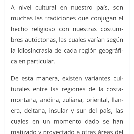
A niv­el cul­tur­al en nue­stro país, son
muchas las tradi­ciones que con­ju­gan el
hecho reli­gioso con nues­tras cos­tum­
bres autóc­tonas, las cuales varían según
la idios­in­cra­sia de cada región geográ­fi­
ca en particular.
De esta man­era, exis­ten vari­antes cul­
tur­ales entre las regiones de la cos­ta-
mon­taña, and­i­na, zuliana, ori­en­tal, llan­
era, deltana, insu­lar y sur del país, las
cuales en un momen­to dado se han
mati­za­do y proyec­ta­do a otras áreas del