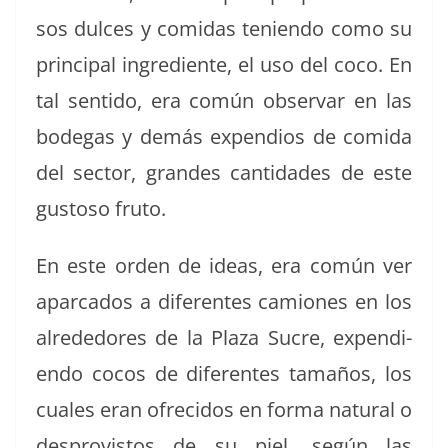
sos dul­ces y comi­das tenien­do como su
prin­ci­pal ingre­di­ente, el uso del coco. En
tal sen­ti­do, era común obser­var en las
bode­gas y demás expen­dios de comi­da
del sec­tor, grandes can­ti­dades de este
gus­toso fruto.
En este orden de ideas, era común ver
aparca­dos a difer­entes camiones en los
alrede­dores de la Plaza Sucre, expen­di­
en­do cocos de difer­entes tamaños, los
cuales eran ofre­ci­dos en for­ma nat­ur­al o
despro­vis­tos de su piel, según las