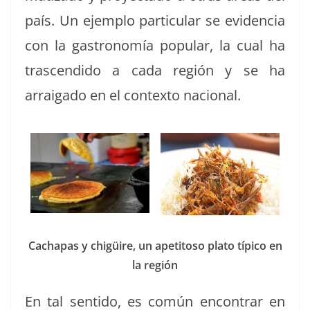
país. Un ejem­p­lo par­tic­u­lar se evi­den­cia
con la gas­tronomía pop­u­lar, la cual ha
trascen­di­do a cada región y se ha
arraiga­do en el con­tex­to nacional.
Cacha­pas y chigüire, un apeti­toso pla­to típi­co en
la región
En tal sen­ti­do, es común encon­trar en