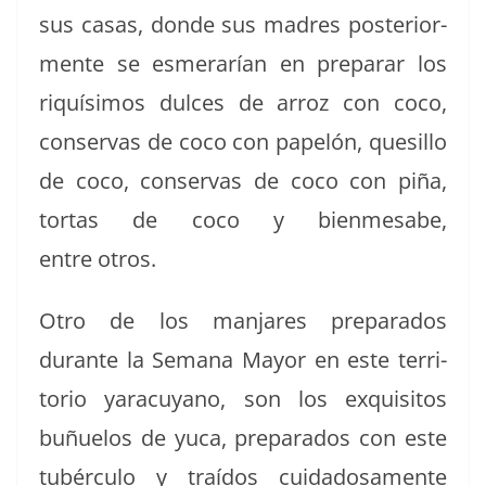
sus casas, donde sus madres pos­te­ri­or­
mente se esmer­arían en preparar los
riquísi­mos dul­ces de arroz con coco,
con­ser­vas de coco con papelón, que­sil­lo
de coco, con­ser­vas de coco con piña,
tor­tas de coco y bien­mesabe,
entre otros.
Otro de los man­jares prepara­dos
durante la Sem­ana May­or en este ter­ri­
to­rio yaracuyano, son los exquis­i­tos
buñue­los de yuca, prepara­dos con este
tubér­cu­lo y traí­dos cuida­dosa­mente