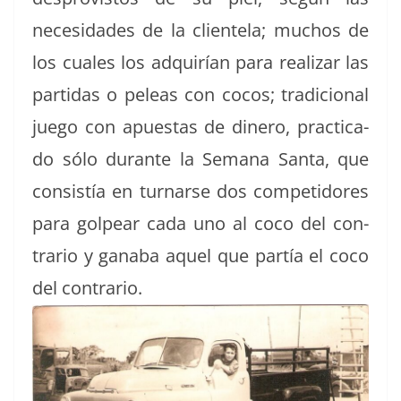
necesi­dades de la clien­tela; muchos de
los cuales los adquirían para realizar las
par­tidas o peleas con cocos; tradi­cional
juego con apues­tas de dinero, prac­ti­ca­
do sólo durante la Sem­ana San­ta, que
con­sistía en turn­arse dos com­peti­dores
para gol­pear cada uno al coco del con­
trario y gan­a­ba aquel que partía el coco
del contrario.