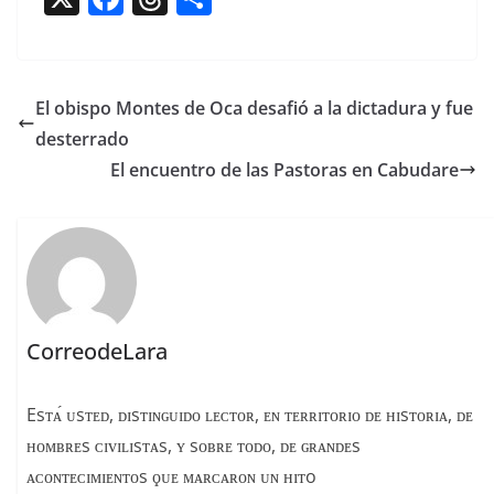
a
h
o
c
re
m
e
a
p
El obispo Montes de Oca desafió a la dictadura y fue
b
d
ar
desterrado
o
s
tir
El encuentro de las Pastoras en Cabudare
o
k
CorreodeLara
Esᴛᴀ́ ᴜsᴛᴇᴅ, ᴅɪsᴛɪɴɢᴜɪᴅᴏ ʟᴇᴄᴛᴏʀ, ᴇɴ ᴛᴇʀʀɪᴛᴏʀɪᴏ ᴅᴇ ʜɪsᴛᴏʀɪᴀ, ᴅᴇ
ʜᴏᴍʙʀᴇs ᴄɪᴠɪʟɪsᴛᴀs, ʏ sᴏʙʀᴇ ᴛᴏᴅᴏ, ᴅᴇ ɢʀᴀɴᴅᴇs
ᴀᴄᴏɴᴛᴇᴄɪᴍɪᴇɴᴛᴏs ϙᴜᴇ ᴍᴀʀᴄᴀʀᴏɴ ᴜɴ ʜɪᴛo