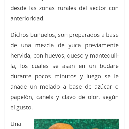
des­de las zonas rurales del sec­tor con
anterioridad.
Dichos buñue­los, son prepara­dos a base
de una mez­cla de yuca pre­vi­a­mente
hervi­da, con huevos, que­so y man­te­qui­l­
la, los cuales se asan en un budare
durante pocos min­u­tos y luego se le
añade un mela­do a base de azú­car o
papelón, canela y cla­vo de olor, según
el gusto.
Una