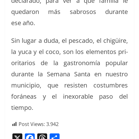
declar­a­do, para ver a qué famil­ia le
quedaron más sabrosos durante
ese año.
Sin lugar a duda, el pesca­do, el chigüire,
la yuca y el coco, son los ele­men­tos pri­
or­i­tar­ios de la gas­tronomía pop­u­lar
durante la Sem­ana San­ta en nue­stro
munici­pio, que resisten cos­tum­bres
foráneas y el inex­orable paso del
tiempo.
Post Views:
3.942
X
F
T
C