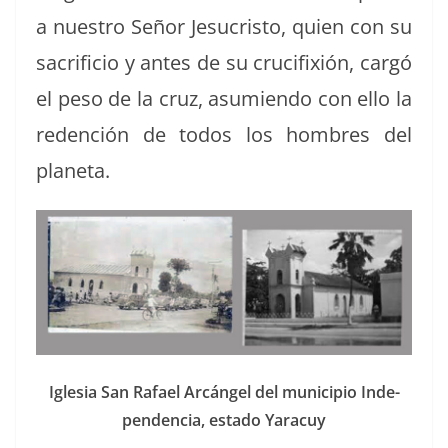
a nue­stro Señor Jesu­cristo, quien con su
sac­ri­fi­cio y antes de su cru­ci­fix­ión, cargó
el peso de la cruz, asum­ien­do con ello la
reden­ción de todos los hom­bres del
planeta.
Igle­sia San Rafael Arcán­gel del munici­pio Inde­
pen­den­cia, esta­do Yaracuy