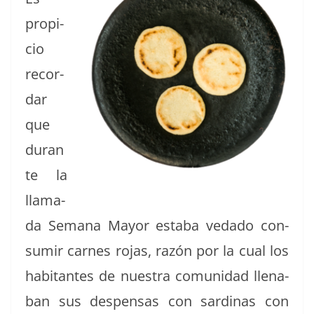
prop­i­
cio
recor­
dar
que
duran
te la
lla­ma­
da Sem­ana May­or esta­ba veda­do con­
sumir carnes rojas, razón por la cual los
habi­tantes de nues­tra comu­nidad llen­a­
ban sus despen­sas con sar­di­nas con