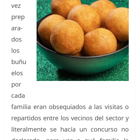
vez
prep
ara­
dos
los
buñu
e­los
por
cada
famil­ia eran obse­quia­dos a las vis­i­tas o
repar­tidos entre los veci­nos del sec­tor y
lit­eral­mente se hacía un con­cur­so no