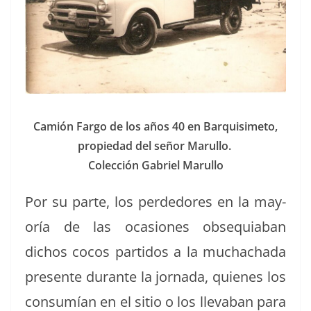
Camión Far­go de los años 40 en Bar­quisime­to,
propiedad del señor Marullo.
Colec­ción Gabriel Marullo
Por su parte, los perde­dores en la may­
oría de las oca­siones obse­quia­ban
dichos cocos par­tidos a la muchacha­da
pre­sente durante la jor­na­da, quienes los
con­sumían en el sitio o los llev­a­ban para