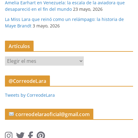
Amelia Earhart en Venezuela: la escala de la aviadora que
desapareció en el fin del mundo
23 mayo, 2026
La Miss Lara que reinó como un relámpago: la historia de
Maye Brandt
3 mayo, 2026
Artículos
A
r
t
@CorreodeLara
í
c
Tweets by CorreodeLara
u
l
o
correodelaraoficial@gmail.com
s