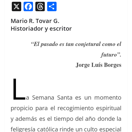
X
F
T
C
a
h
o
Mario R. Tovar G.
c
re
m
Historiador y escritor
e
a
p
b
d
ar
“El pasa­do es tan con­je­tur­al como el
o
s
tir
futuro”.
o
Jorge Luís Borges
k
L
a Sem­ana San­ta es un momen­to
prop­i­cio para el recogimien­to espir­i­tu­al
y además es el tiem­po del año donde la
feli­gresía católi­ca rinde un cul­to espe­cial