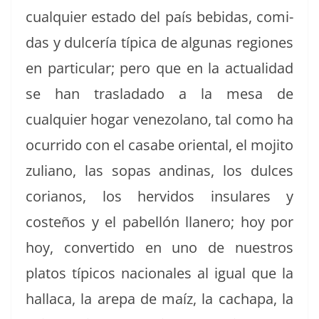
cualquier esta­do del país bebidas, comi­
das y dul­cería típi­ca de algu­nas regiones
en par­tic­u­lar; pero que en la actu­al­i­dad
se han traslada­do a la mesa de
cualquier hog­ar vene­zolano, tal como ha
ocur­ri­do con el casabe ori­en­tal, el moji­to
zuliano, las sopas and­i­nas, los dul­ces
cori­anos, los hervi­dos insu­lares y
costeños y el pabel­lón llanero; hoy por
hoy, con­ver­tido en uno de nue­stros
platos típi­cos nacionales al igual que la
hal­la­ca, la arepa de maíz, la cacha­pa, la