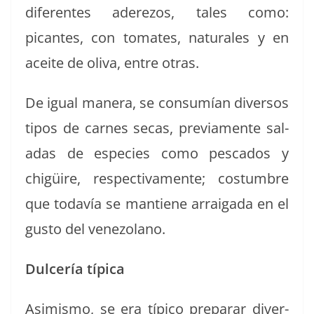
difer­entes adere­zos, tales como:
picantes, con tomates, nat­u­rales y en
aceite de oli­va, entre otras.
De igual man­era, se con­sumían diver­sos
tipos de carnes secas, pre­vi­a­mente sal­
adas de especies como pesca­dos y
chigüire, respec­ti­va­mente; cos­tum­bre
que todavía se mantiene arraiga­da en el
gus­to del venezolano.
Dul­cería típica
Asimis­mo, se era típi­co preparar diver­