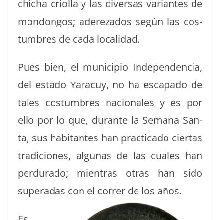
chicha criol­la y las diver­sas vari­antes de
mon­don­gos; adereza­dos según las cos­
tum­bres de cada localidad.
Pues bien, el munici­pio Inde­pen­den­cia,
del esta­do Yaracuy, no ha escapa­do de
tales cos­tum­bres nacionales y es por
ello por lo que, durante la Sem­ana San­
ta, sus habi­tantes han prac­ti­ca­do cier­tas
tradi­ciones, algu­nas de las cuales han
per­du­ra­do; mien­tras otras han sido
super­adas con el cor­rer de los años.
Es