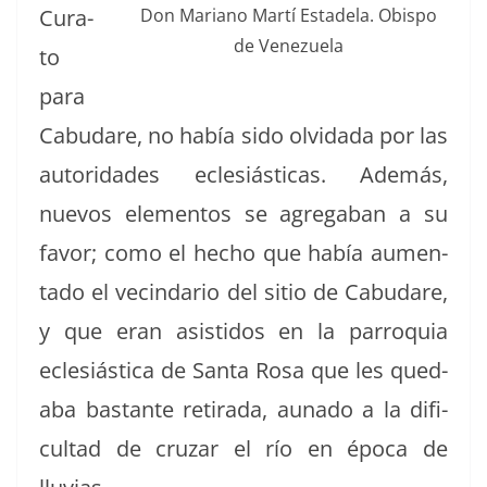
Cura­
Don Mar­i­ano Martí Estadela. Obis­po
de Venezuela
to
para
Cabu­dare, no había sido olvi­da­da por las
autori­dades ecle­siás­ti­cas. Además,
nuevos ele­men­tos se agre­ga­ban a su
favor; como el hecho que había aumen­
ta­do el vecin­dario del sitio de Cabu­dare,
y que eran asis­ti­dos en la par­ro­quia
ecle­siás­ti­ca de San­ta Rosa que les qued­
a­ba bas­tante reti­ra­da, auna­do a la difi­
cul­tad de cruzar el río en época de