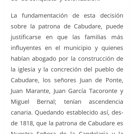
La fun­da­mentación de esta decisión
sobre la patrona de Cabu­dare, puede
jus­ti­fi­carse en que las famil­ias más
influyentes en el munici­pio y quienes
habían abo­ga­do por la con­struc­ción de
la igle­sia y la con­cre­ción del pueblo de
Cabu­dare, los señores Juan de Ponte,
Juan Marante, Juan Gar­cía Tacoro­nte y
Miguel Bernal; tenían ascen­den­cia
canaria. Quedan­do estable­ci­do así, des­
de 1818, que la patrona de Cabu­dare es
Nues­tra Seño­ra de la Can­de­lar­ia y la