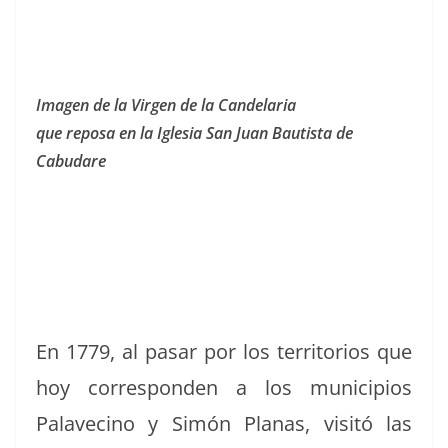
Ima­gen de la Vir­gen de la Candelaria
que reposa en la Igle­sia San Juan Bautista de
Cabudare
En 1779, al pasar por los ter­ri­to­rios que
hoy cor­re­spon­den a los munici­p­ios
Palave­ci­no y Simón Planas, vis­itó las