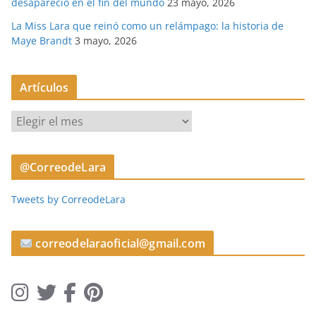
desapareció en el fin del mundo
23 mayo, 2026
La Miss Lara que reinó como un relámpago: la historia de
Maye Brandt
3 mayo, 2026
Artículos
A
r
t
@CorreodeLara
í
c
Tweets by CorreodeLara
u
l
o
correodelaraoficial@gmail.com
s