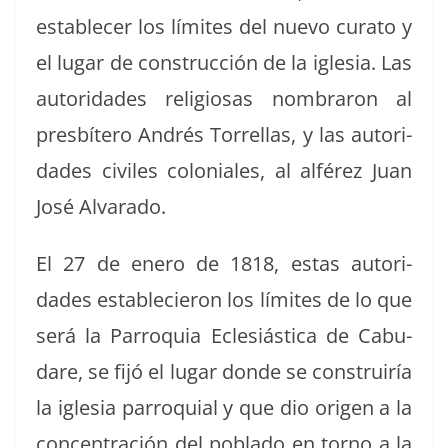
estable­cer los límites del nue­vo cura­to y
el lugar de con­struc­ción de la igle­sia. Las
autori­dades reli­giosas nom­braron al
pres­bítero Andrés Tor­rel­las, y las autori­
dades civiles colo­niales, al alférez Juan
José Alvarado.
El 27 de enero de 1818, estas autori­
dades establecieron los límites de lo que
será la Par­ro­quia Ecle­siás­ti­ca de Cabu­
dare, se fijó el lugar donde se con­stru­iría
la igle­sia par­ro­quial y que dio ori­gen a la
con­cen­tración del pobla­do en torno a la