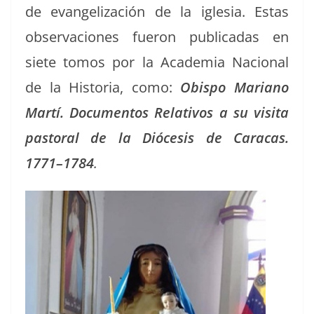
de evan­ge­lización de la igle­sia. Estas
obser­va­ciones fueron pub­li­cadas en
siete tomos por la Acad­e­mia Nacional
de la His­to­ria, como:
Obis­po Mar­i­ano
Martí. Doc­u­men­tos Rel­a­tivos a su visi­ta
pas­toral de la Dióce­sis de Cara­cas.
1771–1784
.