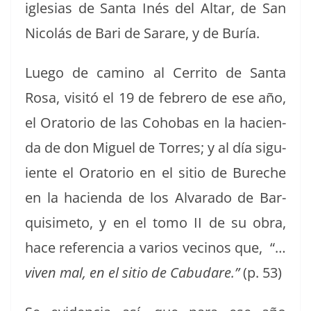
igle­sias de San­ta Inés del Altar, de San
Nicolás de Bari de Sarare, y de Buría.
Luego de camino al Cer­ri­to de San­ta
Rosa, vis­itó el 19 de febrero de ese año,
el Ora­to­rio de las Cohobas en la hacien­
da de don Miguel de Tor­res; y al día sigu­
iente el Ora­to­rio en el sitio de Bureche
en la hacien­da de los Alvara­do de Bar­
quisime­to, y en el tomo II de su obra,
hace ref­er­en­cia a var­ios veci­nos que, “…
viv­en mal, en el sitio de
Cabu­dare.”
(p. 53)