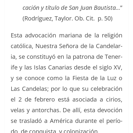
cación y títu­lo de San Juan Bautista…
”
(Rodríguez, Tay­lor. Ob. Cit. p. 50)
Esta advo­cación mar­i­ana de la religión
católi­ca, Nues­tra Seño­ra de la Can­de­lar­
ia, se con­sti­tuyó en la patrona de Tener­
ife y las Islas Canarias des­de el siglo XV,
y se conoce como la Fies­ta de la Luz o
Las Can­de­las; por lo que su cel­e­bración
el 2 de febrero está aso­ci­a­da a cirios,
velas y antor­chas. De allí, esta devo­ción
se trasladó a Améri­ca durante el perío­
do de con­quista y colonización.