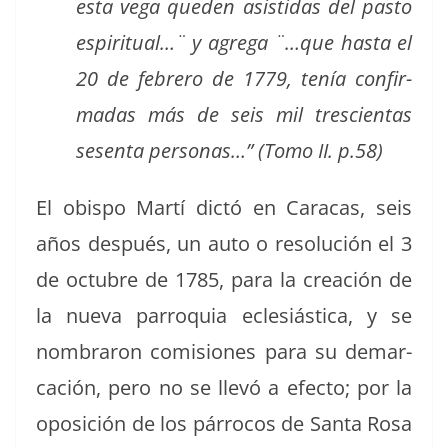
esta vega que­den asis­ti­das del pas­to
espir­i­tu­al…¨ y agre­ga ¨…que has­ta el
20 de febrero de 1779, tenía con­fir­
madas más de seis mil tre­scien­tas
sesen­ta per­sonas…” (Tomo II. p.58)
El obis­po Martí dic­tó en Cara­cas, seis
años después, un auto o res­olu­ción el 3
de octubre de 1785, para la creación de
la nue­va par­ro­quia ecle­siás­ti­ca, y se
nom­braron comi­siones para su demar­
cación, pero no se llevó a efec­to; por la
oposi­ción de los pár­ro­cos de San­ta Rosa