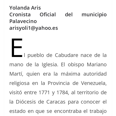
a
h
o
Yolanda Aris
c
re
m
Cronista Oficial del municipio
e
a
p
Palavecino
b
d
ar
arisyoli1@yahoo.es
E
o
s
tir
o
k
l pueblo de Cabu­dare nace de la
mano de la Igle­sia. El obis­po Mar­i­ano
Martí, quien era la máx­i­ma autori­dad
reli­giosa en la Provin­cia de Venezuela,
vis­itó entre 1771 y 1784, al ter­ri­to­rio de
la Dióce­sis de Cara­cas para cono­cer el
esta­do en que se encon­tra­ba el tra­ba­jo