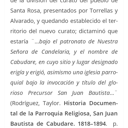
de la división del cura­to del pueblo de
San­ta Rosa, pre­sen­ta­dos por Tor­rel­las y
Alvara­do, y quedan­do estable­ci­do el ter­
ri­to­rio del nue­vo cura­to; dic­t­a­m­inó que
estaría ¨…
bajo el patrona­to de Nues­tra
Seño­ra de Can­de­lar­ia, y el nom­bre de
Cabu­dare, en cuyo sitio y lugar des­ig­na­do
erigía y erigió, asimis­mo una igle­sia par­ro­
quial bajo la invo­cación
y títu­lo del glo­
rioso Pre­cur­sor San Juan Bautista
…¨
(Rodríguez, Tay­lor.
His­to­ria Doc­u­men­
tal de la Par­ro­quia Reli­giosa, San Juan
Bautista de Cabu­dare. 1818–1894
. p.