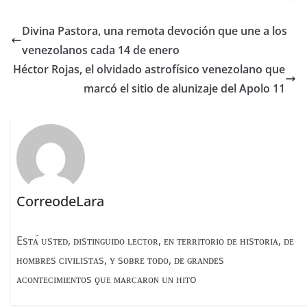
c
re
m
e
a
p
Divina Pastora, una remota devoción que une a los
b
d
ar
venezolanos cada 14 de enero
o
s
tir
Héctor Rojas, el olvidado astrofísico venezolano que
o
marcó el sitio de alunizaje del Apolo 11
k
CorreodeLara
Esᴛᴀ́ ᴜsᴛᴇᴅ, ᴅɪsᴛɪɴɢᴜɪᴅᴏ ʟᴇᴄᴛᴏʀ, ᴇɴ ᴛᴇʀʀɪᴛᴏʀɪᴏ ᴅᴇ ʜɪsᴛᴏʀɪᴀ, ᴅᴇ
ʜᴏᴍʙʀᴇs ᴄɪᴠɪʟɪsᴛᴀs, ʏ sᴏʙʀᴇ ᴛᴏᴅᴏ, ᴅᴇ ɢʀᴀɴᴅᴇs
ᴀᴄᴏɴᴛᴇᴄɪᴍɪᴇɴᴛᴏs ϙᴜᴇ ᴍᴀʀᴄᴀʀᴏɴ ᴜɴ ʜɪᴛo