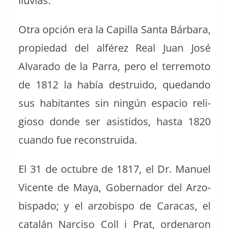
lluvias.
Otra opción era la Capil­la San­ta Bár­bara,
propiedad del alférez Real Juan José
Alvara­do de la Par­ra, pero el ter­re­mo­to
de 1812 la había destru­i­do, quedan­do
sus habi­tantes sin ningún espa­cio reli­
gioso donde ser asis­ti­dos, has­ta 1820
cuan­do fue reconstruida.
El 31 de octubre de 1817, el Dr. Manuel
Vicente de Maya, Gob­er­nador del Arzo­
bis­pa­do; y el arzo­bis­po de Cara­cas, el
catalán Nar­ciso Coll i Prat, ordenaron