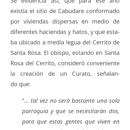
Se evi­den­cia así, que para ese año
existía el
sitio
de Cabu­dare con­for­ma­do
por vivien­das dis­per­sas en medio de
difer­entes hacien­das y hatos, y que esta­
ba ubi­ca­do a media legua del Cer­ri­to de
San­ta Rosa. El obis­po, estando en San­ta
Rosa del Cer­ri­to, con­sid­eró con­ve­niente
la creación de un Cura­to, seña­lan­
do que:
“…
tal vez no será bas­tante una sola
par­ro­quia y que se nece­si­tarán dos,
para que estas gentes que viv­en en