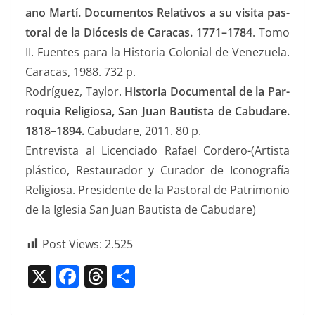
ano Martí. Doc­u­men­tos Rel­a­tivos a su visi­ta pas­
toral de la Dióce­sis de Cara­cas. 1771–1784
. Tomo
II. Fuentes para la His­to­ria Colo­nial de Venezuela.
Cara­cas, 1988. 732 p.
Rodríguez, Tay­lor.
His­to­ria Doc­u­men­tal de la Par­
ro­quia Reli­giosa, San Juan Bautista de Cabu­dare.
1818–1894.
Cabu­dare, 2011. 80 p.
Entre­vista al Licen­ci­a­do Rafael Cordero-(Artista
plás­ti­co, Restau­rador y Curador de Icono­grafía
Reli­giosa. Pres­i­dente de la Pas­toral de Pat­ri­mo­nio
de la Igle­sia San Juan Bautista de Cabudare)
Post Views:
2.525
X
F
T
C
a
h
o