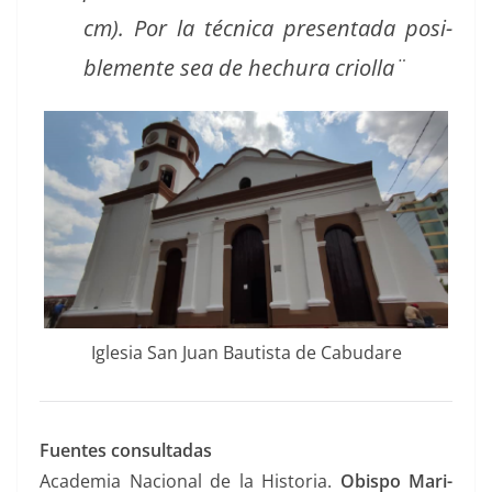
cm). Por la téc­ni­ca pre­sen­ta­da posi­
ble­mente sea de hechu­ra criolla¨
Igle­sia San Juan Bautista de Cabudare
Fuentes con­sul­tadas
Acad­e­mia Nacional de la His­to­ria.
Obis­po Mar­i­