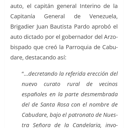
auto, el capitán gen­er­al Interi­no de la
Cap­i­tanía Gen­er­al de Venezuela,
Brigadier Juan Bautista Par­do aprobó el
auto dic­ta­do por el gob­er­nador del Arzo­
bis­pa­do que creó la Par­ro­quia de Cabu­
dare, desta­can­do así:
“…
dec­re­tan­do la referi­da erec­ción del
nue­vo cura­to rur­al de veci­nos
españoles en la parte desmem­bra­da
del de San­ta Rosa con el nom­bre de
Cabu­dare, bajo el patrona­to de Nues­
tra Seño­ra de la Can­de­lar­ia, invo­