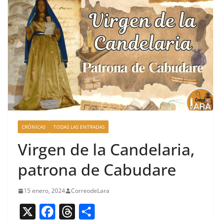
CRÓNICAS
TODAS LAS ENTRADAS
Virgen de la Candelaria,
patrona de Cabudare
15 enero, 2024
CorreodeLara
X
F
T
C