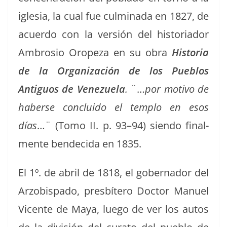
igle­sia, la cual fue cul­mi­na­da en 1827, de
acuer­do con la ver­sión del his­to­ri­ador
Ambro­sio Oropeza en su obra
His­to­ria
de la Orga­ni­zación de los Pueb­los
Antigu­os de Venezuela
.
¨…
por moti­vo de
haberse con­clu­i­do el tem­p­lo en esos
días
…¨ (Tomo II. p. 93–94) sien­do final­
mente ben­de­ci­da en 1835.
El 1º. de abril de 1818, el gob­er­nador del
Arzo­bis­pa­do, pres­bítero Doc­tor Manuel
Vicente de Maya, luego de ver los autos