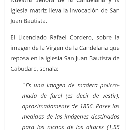
Igle­sia matriz lle­va la invo­cación de San
Juan Bautista.
El Licen­ci­a­do Rafael Cordero, sobre la
ima­gen de la Vir­gen de la Can­de­lar­ia que
reposa en la igle­sia San Juan Bautista de
Cabu­dare, señala:
¨
Es una ima­gen de madera poli­cro­
ma­da de farol (es decir de vestir),
aprox­i­mada­mente de 1856. Posee las
medi­das de las imá­genes des­ti­nadas
para los nichos de los altares (1,55