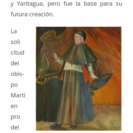
y Yaritagua, pero fue la base para su
futu­ra creación.
La
soli
c­i­tud
del
obis­
po
Martí
en
pro
del