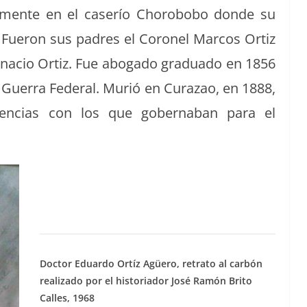
le­mente en el caserío Chorobobo donde su
 Fueron sus padres el Coro­nel Mar­cos Ortiz
a­cio Ortiz. Fue abo­ga­do grad­u­a­do en 1856
 la Guer­ra Fed­er­al. Murió en Curazao, en 1888,
er­en­cias con los que gob­ern­a­ban para el
Doc­tor Eduar­do Ortíz Agüero, retra­to al car­bón
real­iza­do por el his­to­ri­ador José Ramón Brito
Calles, 1968