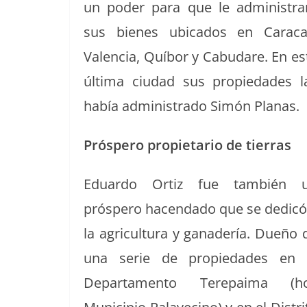
un poder para que le admin­is­tra
sus bienes ubi­ca­dos en Cara­ca
Valen­cia, Quí­bor y Cabu­dare. En es
últi­ma ciu­dad sus propiedades l
había admin­istra­do Simón Planas.
Próspero propi­etario de tierras
Eduar­do Ortiz fue tam­bién 
próspero hacen­da­do que se dedicó
la agri­cul­tura y ganadería. Dueño 
una serie de propiedades en 
Depar­ta­men­to Tere­paima (h