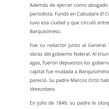
Además de ejercer como abo­ga­do e
peri­odista. Fundó en Cabu­dare
El C
tuvo esa ciu­dad y que cir­culó entre
Barquisimeto.
Fue su redac­tor jun­to al Gen­er­a
obras del gob­ier­no fed­er­al.
Al tri­u
a­gas, fueron depuestos los gob­er­na
cap­i­tal fue muda­da a Bar­quisime­to
pare­ció.
Su padre Mar­cos Ortiz habí
Vene­zolano.
En julio de 1849, su padre le otor