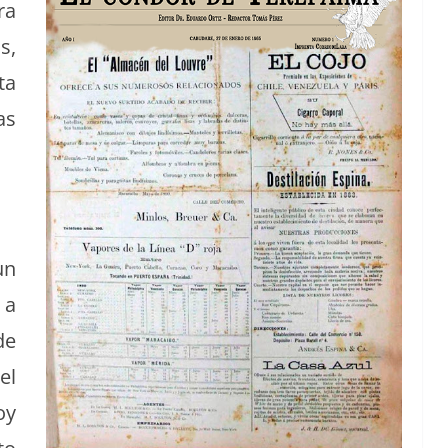
ra
s,
ta
as
un
 a
de
el
oy