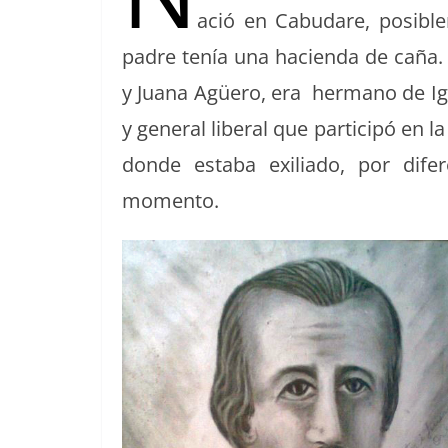
o
s
tir
ació en Cabu­dare, posi­b
o
padre tenía una hacien­da de caña.
k
y Jua­na Agüero, era her­mano de Ign
y gen­er­al lib­er­al que par­ticipó en
donde esta­ba exil­i­a­do, por dif
momento.