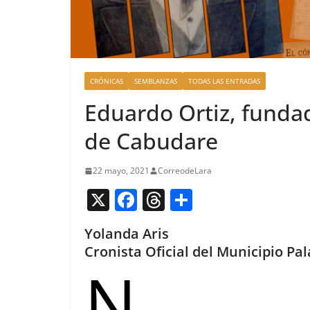
CRÓNICAS
SEMBLANZAS
TODAS LAS ENTRADAS
Eduardo Ortiz, funda
de Cabudare
22 mayo, 2021
CorreodeLara
X
F
T
C
a
h
o
Yolanda Aris
c
re
m
Cronista Oficial del Municipio Pa
e
a
p
N
b
d
ar