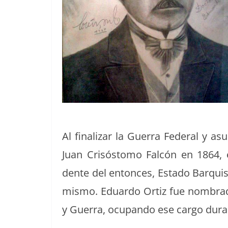
Al finalizar la Guer­ra Fed­er­al y as
Juan Crisós­to­mo Fal­cón en 1864, e
dente del entonces, Esta­do Bar­quisim
mis­mo. Eduar­do Ortiz fue nom­bra­
y Guer­ra, ocu­pan­do ese car­go dura