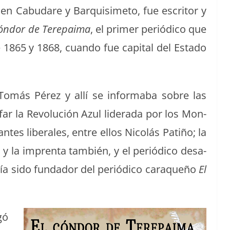
n Cabu­dare y Bar­quisime­to, fue escritor y
ón­dor de Tere­paima
, el primer per­iódi­co que
 1865 y 1868, cuan­do fue cap­i­tal del Esta­do
l Tomás Pérez y allí se informa­ba sobre las
n­far la Rev­olu­ción Azul lid­er­a­da por los Mon­
ntes lib­erales, entre ellos Nicolás Patiño; la
 y la imprenta tam­bién, y el per­iódi­co desa­
a sido fun­dador del per­iódi­co caraque­ño
El
gó