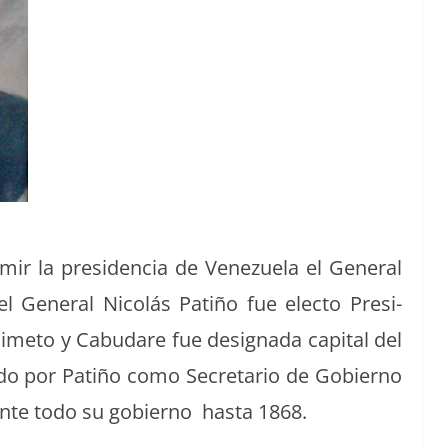
umir la pres­i­den­cia de Venezuela el Gen­er­al
l Gen­er­al Nicolás Patiño fue elec­to Pres­i­
e­to y Cabu­dare fue des­ig­na­da cap­i­tal del
do por Patiño como Sec­re­tario de Gob­ier­no
nte todo su gob­ier­no has­ta 1868.