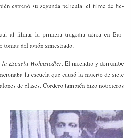
bién estrenó su segun­da pelícu­la, el filme de fic­
u­al al fil­mar la primera trage­dia aérea en Bar­
 de tomas del avión siniestrado.
e la Escuela Wohn­siedler
. El incen­dio y der­rumbe
­ciona­ba la escuela que causó la muerte de siete
salones de clases. Cordero tam­bién hizo noticieros