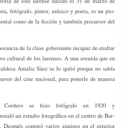
­to­ria de este larense naci­do el 31 de mar­zo de
ta, fotó­grafo, pin­tor, músi­co y poeta, es un pio­
en­tal como de la fic­ción y tam­bién pre­cur­sor del
o­ran­cia de la clase gob­er­nante inca­paz de exal­tar
vo cul­tur­al de los larens­es. A una aveni­da que en
alcalde­sa Amalia Sáez se lo quitó porque no sabía
ur­sor del cine nacional, para pon­er­le de man­era
is Cordero se hizo fotó­grafo en 1920 y
staló un estu­dio fotográ­fi­co en el cen­tro de Bar­
. Después com­pró var­ios equipos en el exte­ri­or