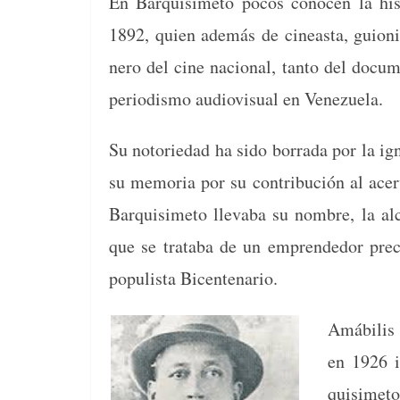
En Bar­quisime­to pocos cono­cen la his
1892, quien además de cineas­ta, guion­is
nero del cine nacional, tan­to del doc­u­m
peri­odis­mo audio­vi­su­al en Venezuela.
Su noto­riedad ha sido bor­ra­da por la ign
su memo­ria por su con­tribu­ción al acer­
Bar­quisime­to llev­a­ba su nom­bre, la 
que se trata­ba de un emprende­dor pre­c
pop­ulista Bicentenario.
Amá­bil
en 1926 in
quisime­to