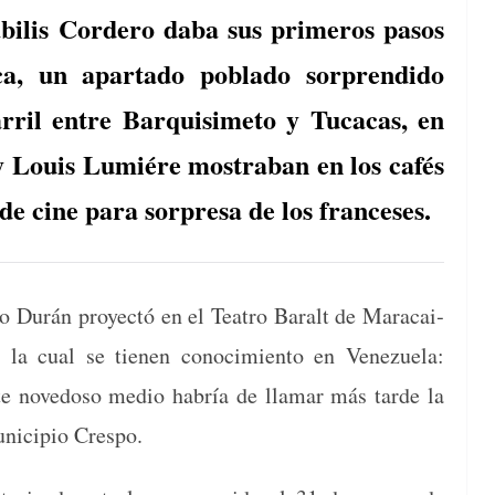
ilis Cordero daba sus primeros pasos
ca, un apartado poblado sorprendido
arril entre Barquisimeto y Tucacas, en
 Louis Lumiére mostraban en los cafés
de cine para sorpresa de los franceses.
lo Durán proyec­tó en el Teatro Bar­alt de Mara­cai­
 la cual se tienen conocimien­to en Venezuela:
e nove­doso medio habría de lla­mar más tarde la
munici­pio Crespo.