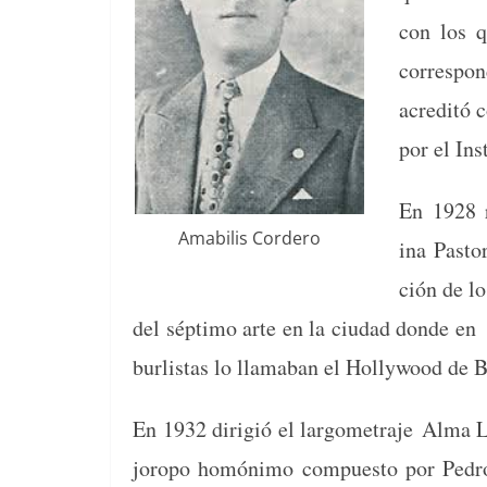
con los q
cor­re­sp
acred­itó 
por el Ins
En 1928 r
Ama­bilis Cordero
ina Pas­to
ción de lo
del sép­ti­mo arte en la ciu­dad donde en
burlis­tas lo llam­a­ban el Hol­ly­wood de
En 1932 dirigió el largome­tra­je Alma Ll
joropo homón­i­mo com­puesto por Pedro