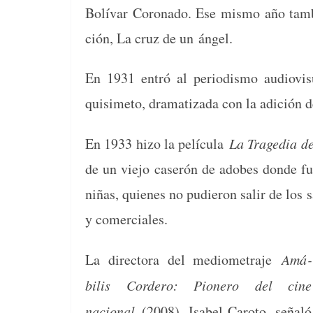
Bolí­var Coro­n­a­do. Ese mis­mo año tam­
ción, La cruz de un ángel.
En 1931 entró al peri­odis­mo audio­vi­s
quisime­to, drama­ti­za­da con la adi­ción
En 1933 hizo la pelícu­la
La Trage­dia d
de un viejo caserón de adobes donde fun
niñas, quienes no pudieron salir de los 
y comerciales.
La direc­to­ra del mediome­tra­je
Amá­
bilis Cordero: Pio­nero del cine
nacional
(2008), Isabel Caro­to, señaló