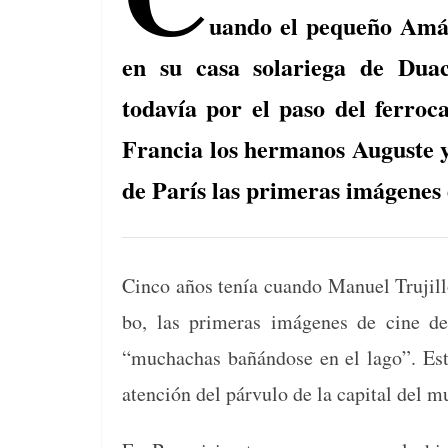
o
s
tir
uando el pequeño Amáb
o
en su casa solariega de Dua
k
todavía por el paso del ferroc
Francia los hermanos Auguste y
de París las primeras imágenes 
Cin­co años tenía cuan­do Manuel Tru­jil­
bo, las primeras imá­genes de cine de
“muchachas bañán­dose en el lago”. Est
aten­ción del párvu­lo de la cap­i­tal del 