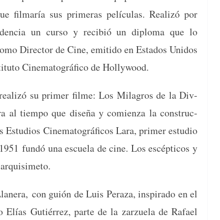
ue fil­maría sus primeras pelícu­las. Real­izó por
on­den­cia un cur­so y recibió un diplo­ma que lo
como Direc­tor de Cine, emi­ti­do en Esta­dos Unidos
ti­tu­to Cin­e­matográ­fi­co de Hollywood.
eal­izó su primer filme: Los Mila­gros de la Div­
­ra al tiem­po que dis­eña y comien­za la con­struc­
s Estu­dios Cin­e­matográ­fi­cos Lara, primer estu­dio
 1951 fundó una escuela de cine. Los escép­ti­cos y
 Barquisimeto.
an­era, con guión de Luis Per­aza, inspi­ra­do en el
 Elías Gutiér­rez, parte de la zarzuela de Rafael