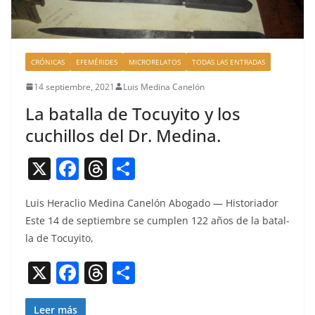
CRÓNICAS
EFEMÉRIDES
MICRORELATOS
TODAS LAS ENTRADAS
14 septiembre, 2021
Luis Medina Canelón
La batalla de Tocuyito y los
cuchillos del Dr. Medina.
X
F
T
C
a
h
o
Luis Her­a­clio Med­i­na Canelón Abo­ga­do — His­to­ri­ador
c
re
m
Este 14 de sep­tiem­bre se cumplen 122 años de la batal­
e
a
p
la de Tocuyito,
b
d
ar
X
F
T
C
o
s
tir
a
h
o
o
Leer más