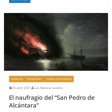
c
re
m
k
e
a
p
b
d
ar
o
s
tir
o
k
CRÓNICAS
EFEMÉRIDES
TODAS LAS ENTRADAS
24 abril, 2021
Luis Medina Canelón
El naufragio del “San Pedro de
Alcántara”