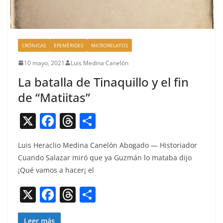
CRÓNICAS
EFEMÉRIDES
MICRORELATOS
10 mayo, 2021
Luis Medina Canelón
La batalla de Tinaquillo y el fin
de “Matiitas”
X
F
T
C
a
h
o
Luis Her­a­clio Med­i­na Canelón Abo­ga­do — His­to­ri­ador
c
re
m
Cuan­do Salazar miró que ya Guzmán lo mata­ba dijo
e
a
p
¡Qué vamos a hac­er¡ el
b
d
ar
X
F
T
C
o
s
tir
a
h
o
o
Leer más