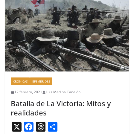
o
s
tir
o
k
CRÓNICAS
EFEMÉRIDES
12 febrero, 2021
Luis Medina Canelón
Batalla de La Victoria: Mitos y
realidades
X
F
T
C