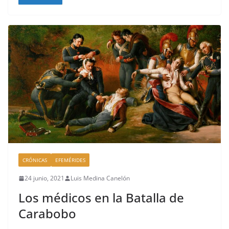
c
re
m
k
e
a
p
b
d
ar
o
s
tir
o
k
CRÓNICAS
EFEMÉRIDES
24 junio, 2021
Luis Medina Canelón
Los médicos en la Batalla de
Carabobo