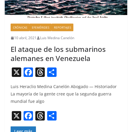
CRÓNICAS
EFEMÉRIDES
REPORTAJES
10 abril, 2021
Luis Medina Canelón
El ataque de los submarinos
alemanes en Venezuela
X
F
T
C
a
h
o
Luis Her­a­clio Med­i­na Canelón Abo­ga­do — His­to­ri­ador
c
re
m
La may­oría de la gente cree que la segun­da guer­ra
e
a
p
mundi­al fue algo
b
d
ar
X
F
T
C
o
s
tir
a
h
o
o
Leer más