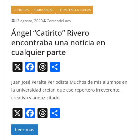
CRÓNICAS
SEMBLANZAS
TODAS LAS ENTRADAS
13 agosto, 2020
CorreodeLara
Ángel “Catirito” Rivero
encontraba una noticia en
cualquier parte
X
F
T
C
a
h
o
Juan José Per­al­ta Peri­odista Muchos de mis alum­nos en
c
re
m
la uni­ver­si­dad creían que ese reportero irrev­er­ente,
e
a
p
cre­ati­vo y audaz citado
b
d
ar
X
F
T
C
o
s
tir
a
h
o
o
c
re
m
Leer más
k