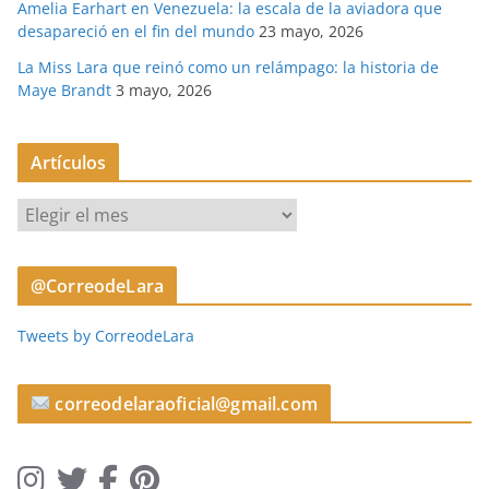
Amelia Earhart en Venezuela: la escala de la aviadora que
desapareció en el fin del mundo
23 mayo, 2026
La Miss Lara que reinó como un relámpago: la historia de
Maye Brandt
3 mayo, 2026
Artículos
A
r
t
@CorreodeLara
í
c
Tweets by CorreodeLara
u
l
o
correodelaraoficial@gmail.com
s