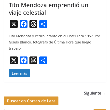
Tito Mendoza emprendió un
viaje celestial
X
F
T
C
a
h
o
Tito Men­doza y Pedro Infante en el Hotel Lara 1957. Por
c
re
m
Gise­lo Blan­co, fotó­grafo de Últi­ma Hora que luego
e
a
p
trabajó
b
d
ar
X
F
T
C
o
s
tir
a
h
o
o
c
re
m
Leer más
k
e
a
p
b
d
ar
Siguiente →
o
s
tir
Buscar en Correo de Lara
o