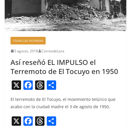
TODAS LAS ENTRADAS
3 agosto, 2018
CorreodeLara
Así reseñó EL IMPULSO el
Terremoto de El Tocuyo en 1950
X
F
T
C
a
h
o
El ter­re­mo­to de El Tocuyo, el movimien­to telúri­co que
c
re
m
acabo con la ciu­dad madre el 3 de agos­to de 1950.
e
a
p
X
F
T
C
b
d
ar
a
h
o