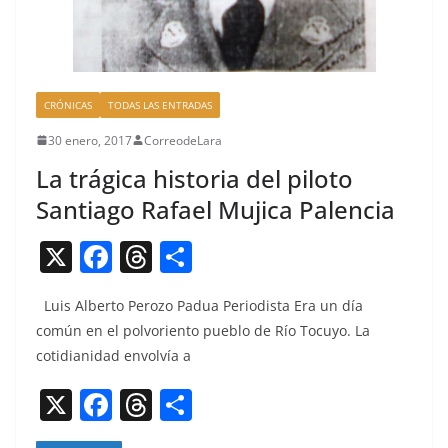
CRÓNICAS
TODAS LAS ENTRADAS
30 enero, 2017
CorreodeLara
La trágica historia del piloto
Santiago Rafael Mujica Palencia
X
F
T
C
a
h
o
Luis Alber­to Per­o­zo Pad­ua Peri­odista Era un día
c
re
m
común en el polvorien­to pueblo de Río Tocuyo. La
e
a
p
cotid­i­an­idad envolvía a
b
d
ar
X
F
T
C
o
s
tir
a
h
o