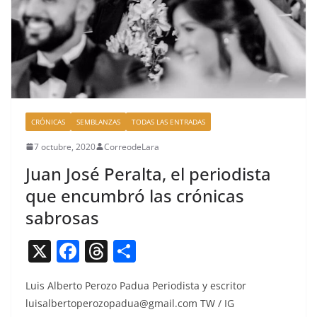
k
CRÓNICAS
SEMBLANZAS
TODAS LAS ENTRADAS
7 octubre, 2020
CorreodeLara
Juan José Peralta, el periodista
que encumbró las crónicas
sabrosas
X
F
T
C
a
h
o
Luis Alber­to Per­o­zo Pad­ua Peri­odista y escritor
c
re
m
luisalbertoperozopadua@gmail.com
TW / IG