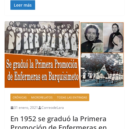
k
c
re
m
Leer más
e
a
p
b
d
ar
o
s
tir
o
k
CRÓNICAS
MICRORELATOS
TODAS LAS ENTRADAS
31 enero, 2021
CorreodeLara
En 1952 se graduó la Primera
Promoción de Enfermeras en