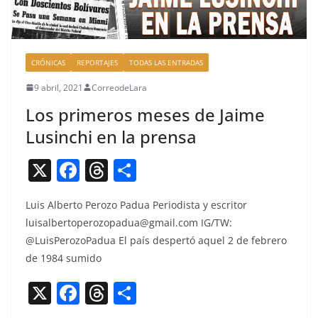
CRÓNICAS
REPORTAJES
TODAS LAS ENTRADAS
9 abril, 2021
CorreodeLara
Los primeros meses de Jaime
Lusinchi en la prensa
X
F
T
C
a
h
o
Luis Alber­to Per­o­zo Pad­ua Peri­odista y escritor
c
re
m
luisalbertoperozopadua@gmail.com
IG/TW:
e
a
p
@LuisPerozoPadua El país des­pertó aquel 2 de febrero
b
d
ar
de 1984 sumido
o
s
tir
X
F
T
C
o
a
h
o