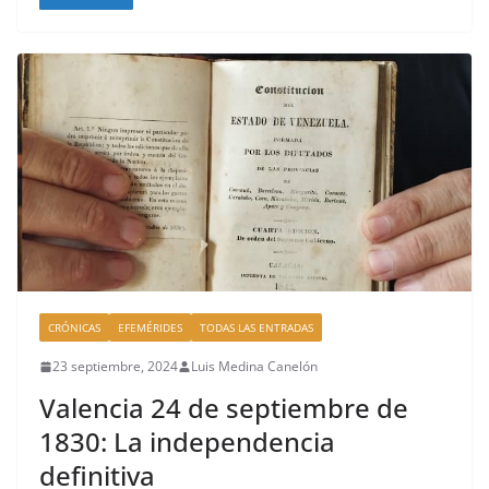
c
re
m
k
e
a
p
b
d
ar
o
s
tir
o
k
CRÓNICAS
EFEMÉRIDES
TODAS LAS ENTRADAS
23 septiembre, 2024
Luis Medina Canelón
Valencia 24 de septiembre de
1830: La independencia
definitiva