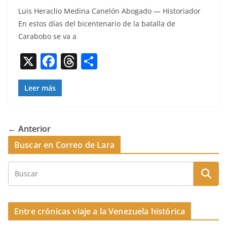
a
h
o
Luis Her­a­clio Med­i­na Canelón Abo­ga­do — His­to­ri­ador
c
re
m
En estos días del bicen­te­nario de la batal­la de
e
a
p
Carabobo se va a
b
d
ar
X
F
T
C
o
s
tir
a
h
o
o
c
re
m
Leer más
k
e
a
p
b
d
ar
← Anterior
o
s
tir
Buscar en Correo de Lara
o
k
Entre crónicas viaje a la Venezuela histórica