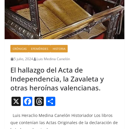
CRÓNICAS
EFEMÉRIDES
HISTORIA
5 julio, 2024
Luis Medina Canelón
El hallazgo del Acta de
Independencia, la Zavaleta y
otras heroínas valencianas.
X
F
T
C
a
h
o
Luis Her­a­clio Med­i­na Canelón His­to­ri­ador Los libros
c
re
m
que con­tenían las Actas Orig­i­nales de la declaración de
e
a
p