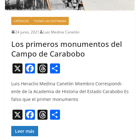
CRÓNICAS
TODAS LAS ENTRADAS
24 junio, 2021
Luis Medina Canelón
Los primeros monumentos del
Campo de Carabobo
X
F
T
C
a
h
o
Luis Her­a­clio Med­i­na Canelón Miem­bro Cor­re­spon­di­
c
re
m
ente de la Acad­e­mia de His­to­ria del Esta­do Carabobo Es
e
a
p
fal­so que el primer monumento
b
d
ar
X
F
T
C
o
s
tir
a
h
o
o
c
re
m
Leer más
k