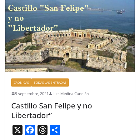
b
d
ar
o
s
tir
o
k
CRÓNICAS
TODAS LAS ENTRADAS
9 septiembre, 2021
Luis Medina Canelón
Castillo San Felipe y no
Libertador”
X
F
T
C
a
h
o