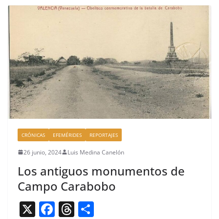
b
d
ar
o
s
tir
o
k
CRÓNICAS
EFEMÉRIDES
REPORTAJES
26 junio, 2024
Luis Medina Canelón
Los antiguos monumentos de
Campo Carabobo
X
F
T
C