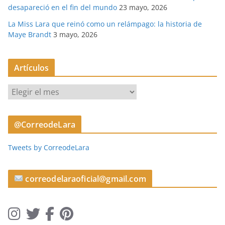
desapareció en el fin del mundo
23 mayo, 2026
La Miss Lara que reinó como un relámpago: la historia de
Maye Brandt
3 mayo, 2026
Artículos
A
r
t
@CorreodeLara
í
c
Tweets by CorreodeLara
u
l
o
correodelaraoficial@gmail.com
s