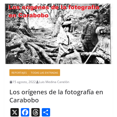
e
a
p
b
d
ar
o
s
tir
o
k
REPORTAJES
TODAS LAS ENTRADAS
15 agosto, 2022
Luis Medina Canelón
Los orígenes de la fotografía en
Carabobo
X
F
T
C