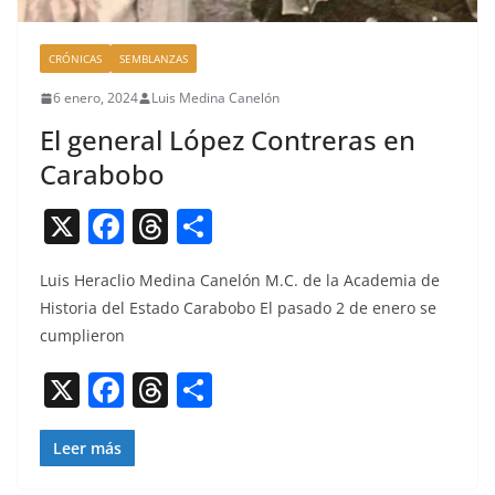
CRÓNICAS
SEMBLANZAS
6 enero, 2024
Luis Medina Canelón
El general López Contreras en
Carabobo
X
F
T
C
a
h
o
Luis Her­a­clio Med­i­na Canelón M.C. de la Acad­e­mia de
c
re
m
His­to­ria del Esta­do Carabobo El pasa­do 2 de enero se
e
a
p
cumplieron
b
d
ar
X
F
T
C
o
s
tir
a
h
o
o
c
re
m
Leer más
k